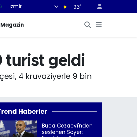
İzmir
°
6
23
5
Magazin
8
2
4
turist geldi
0
esi, 4 kruvaziyerle 9 bin
Trend Haberler
Buca Cezaevi'nden
seslenen Soyer: