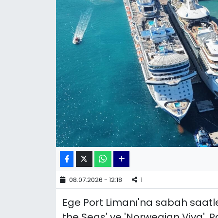
KÜLTÜR SANAT
MAGAZİN
POLİTİKA
SAĞLIK
Siyaset
SPOR
TEKNOLOJİ
08.07.2026 - 12:18
1
Yaşam
Ege Port Limanı'na sabah saatl
YEREL POLİTİKA
the Seas' ve 'Norwegian Viva', P