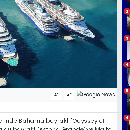
2
3
4
5
-
+
A
A
6
erinde Bahama bayraklı 'Odyssey of
alau bayraklı 'Astoria Grande' ve Malta