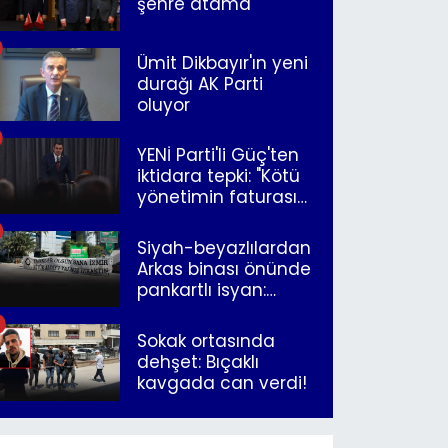
şehre atama
Ümit Dikbayır'ın yeni
durağı AK Parti
oluyor
YENİ Parti'li Güç'ten
iktidara tepki: "Kötü
yönetimin faturasını
Romanlar ödüyor"
Siyah-beyazlılardan
Arkas binası önünde
pankartlı isyan:
"Yazıklar olsun sana
İzmir"
Sokak ortasında
dehşet: Bıçaklı
kavgada can verdi!