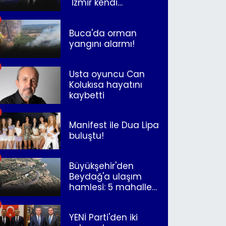
"İzmir kendi
kurtuluşunu
müjdeleyecek"
Buca'da orman
yangını alarmı!
Usta oyuncu Can
Kolukısa hayatını
kaybetti
Manifest ile Dua Lipa
buluştu!
Büyükşehir'den
Beydağ'a ulaşım
hamlesi: 5 mahalle
merkeze bağlandı
YENİ Parti'den iki