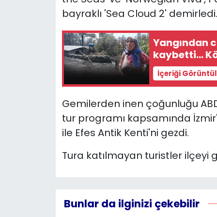
bayraklı 'Sea Cloud 2' demirledi
YEREL YÖNETİMLER
Yangından ca
Yurt
kaybetti... 
İçeriği Görüntü
Gemilerden inen çoğunluğu ABD v
tur programı kapsamında İzmir'
ile Efes Antik Kenti'ni gezdi.
Tura katılmayan turistler ilçeyi 
Bunlar da ilginizi çekebilir