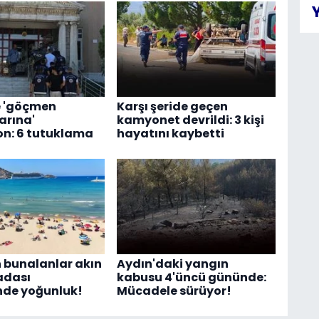
e 'göçmen
Karşı şeride geçen
arına'
kamyonet devrildi: 3 kişi
n: 6 tutuklama
hayatını kaybetti
 bunalanlar akın
Aydın'daki yangın
şadası
kabusu 4'üncü gününde:
inde yoğunluk!
Mücadele sürüyor!