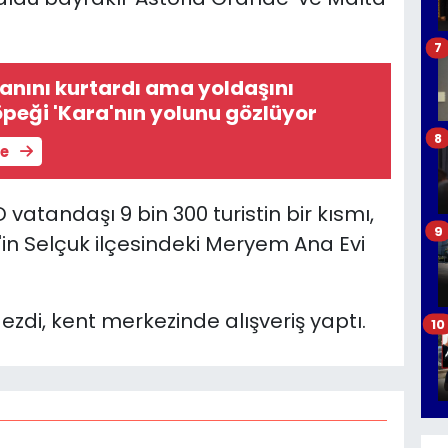
.
7
nını kurtardı ama yoldaşını
Köpeği 'Kara'nın yolunu gözlüyor
8
le
atandaşı 9 bin 300 turistin bir kısmı,
9
in Selçuk ilçesindeki Meryem Ana Evi
gezdi, kent merkezinde alışveriş yaptı.
10