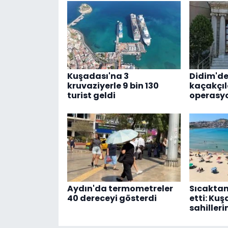
Kuşadası'na 3
Didim'd
kruvaziyerle 9 bin 130
kaçakçıl
turist geldi
operasyo
Aydın'da termometreler
Sıcaktan
40 dereceyi gösterdi
etti: Ku
sahiller