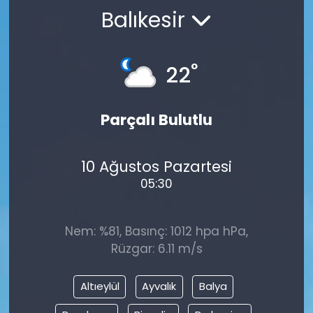
Balıkesir
KÜLTÜR SANAT
MAGAZİN
°
22
POLİTİKA
Parçalı Bulutlu
SAĞLIK
10 Ağustos Pazartesi
Siyaset
05:30
SPOR
Nem: %81, Basınç: 1012 hpa hPa,
TEKNOLOJİ
Rüzgar: 6.11 m/s
Yaşam
Altıeylül
Ayvalık
Balya
YEREL POLİTİKA