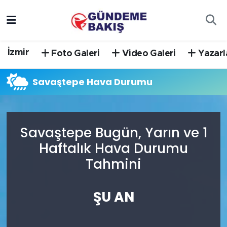
Ankara
Nöbetçi Eczaneler
İzmir
Foto Galeri
Video Galeri
Yazarl
Bilim Teknoloji
Hava Durumu
Savaştepe Hava Durumu
DÜNYA
Trafik Durumu
EGE
Süper Lig Puan Durumu ve Fikstür
Savaştepe Bugün, Yarın ve 1
EĞİTİM
Tüm Manşetler
Haftalık Hava Durumu
Tahmini
EKONOMİ
Son Dakika Haberleri
English News
Haber Arşivi
ŞU AN
GÜNCEL