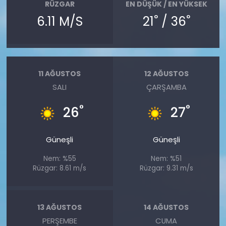
RÜZGAR
EN DÜŞÜK / EN YÜKSEK
°
°
6.11 M/S
21
/ 36
11 AĞUSTOS
12 AĞUSTOS
SALI
ÇARŞAMBA
°
°
26
27
Güneşli
Güneşli
Nem: %55
Nem: %51
Rüzgar: 8.61 m/s
Rüzgar: 9.31 m/s
13 AĞUSTOS
14 AĞUSTOS
PERŞEMBE
CUMA