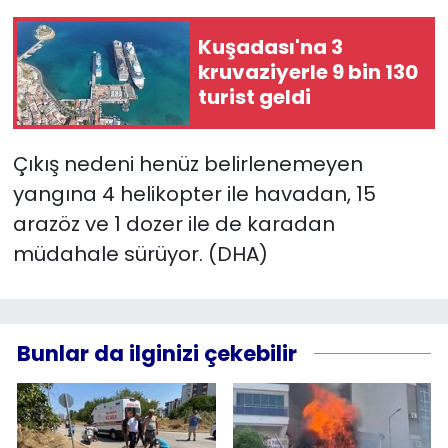
Kuşadası'na 3
YEREL YÖNETİMLER
kruvaziyerle 9 bin 130
turist geldi
Yurt
Çıkış nedeni henüz belirlenemeyen
yangına 4 helikopter ile havadan, 15
arazöz ve 1 dozer ile de karadan
müdahale sürüyor. (DHA)
Bunlar da ilginizi çekebilir