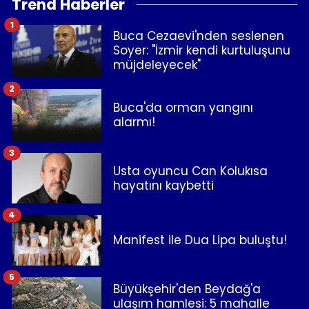
Trend Haberler
1
Buca Cezaevi'nden seslenen
Soyer: "İzmir kendi kurtuluşunu
müjdeleyecek"
2
Buca'da orman yangını
alarmı!
3
Usta oyuncu Can Kolukısa
hayatını kaybetti
4
Manifest ile Dua Lipa buluştu!
5
Büyükşehir'den Beydağ'a
ulaşım hamlesi: 5 mahalle