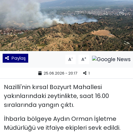
KÜLTÜR SANAT
MAGAZİN
POLİTİKA
SAĞLIK
Paylaş
-
+
A
A
Siyaset
25.06.2026 - 20:17
1
Nazilli'nin kırsal Bozyurt Mahallesi
SPOR
yakınlarındaki zeytinlikte, saat 16.00
TEKNOLOJİ
sıralarında yangın çıktı.
Yaşam
İhbarla bölgeye Aydın Orman İşletme
Müdürlüğü ve itfaiye ekipleri sevk edildi.
YEREL POLİTİKA