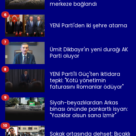
merkeze bağlandı
6
YENİ Parti'den iki şehre atama
7
Ümit Dikbayır'ın yeni durağı AK
Parti oluyor
8
YENİ Parti'li Güç'ten iktidara
tepki: "Kötü yönetimin
faturasını Romanlar ödüyor"
9
Siyah-beyazlılardan Arkas
binası önünde pankartlı isyan:
"Yazıklar olsun sana İzmir"
10
Sokak ortasında dehşet: Bıçaklı