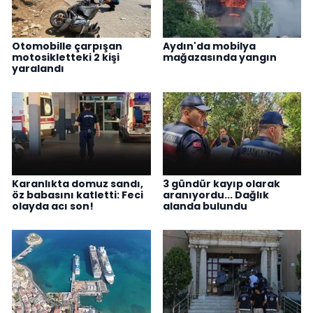
Otomobille çarpışan
Aydın'da mobilya
motosikletteki 2 kişi
mağazasında yangın
yaralandı
Karanlıkta domuz sandı,
3 gündür kayıp olarak
öz babasını katletti: Feci
aranıyordu... Dağlık
olayda acı son!
alanda bulundu