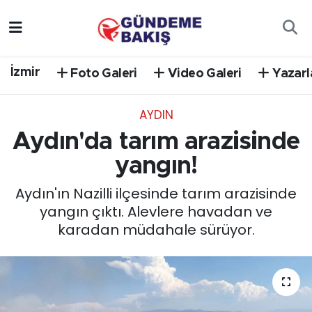
Ankara
Nöbetçi Eczaneler
İzmir
Foto Galeri
Video Galeri
Yazarl
Bilim Teknoloji
Hava Durumu
AYDIN
DÜNYA
Trafik Durumu
Aydın'da tarım arazisinde
EGE
Süper Lig Puan Durumu ve Fikstür
yangın!
Aydın'ın Nazilli ilçesinde tarım arazisinde
EĞİTİM
Tüm Manşetler
yangın çıktı. Alevlere havadan ve
karadan müdahale sürüyor.
EKONOMİ
Son Dakika Haberleri
English News
Haber Arşivi
GÜNCEL