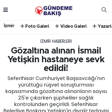
Ankara
Nöbetçi Eczaneler
İzmir
Foto Galeri
Video Galeri
Yazarl
Bilim Teknoloji
Hava Durumu
İZMIR HABERLERI
DÜNYA
Trafik Durumu
Gözaltına alınan İsmail
EGE
Süper Lig Puan Durumu ve Fikstür
Yetişkin hastaneye sevk
edildi!
EĞİTİM
Tüm Manşetler
Seferihisar Cumhuriyet Başsavcılığı'nın
EKONOMİ
Son Dakika Haberleri
yürüttüğü rüşvet soruşturması
kapsamında gözaltına alınanların sayısı
English News
Haber Arşivi
25'e çıkarken şüpheliler sağlık
kontrolünden geçirildi. Seferihisar
GÜNCEL
Belediye Başkanı Yetişkin'in diyaliz tedavisi