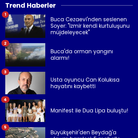
Trend Haberler
1
Buca Cezaevi'nden seslenen
Soyer: "İzmir kendi kurtuluşunu
müjdeleyecek"
2
Buca'da orman yangını
alarmı!
3
Usta oyuncu Can Kolukısa
hayatını kaybetti
4
Manifest ile Dua Lipa buluştu!
5
Büyükşehir'den Beydağ'a