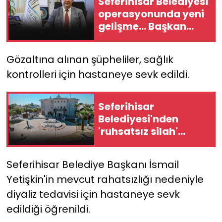
Seferihisar Belediyesi
operasyonunda yeni
gelişme... Başkan
Yetişkin gözaltına
alındı!
Gözaltına alınan şüpheliler, sağlık
kontrolleri için hastaneye sevk edildi.
Seferihisar
Belediyesi'nden
'ruhsatsız silah'
iddialarına yanıt:
"Tamamen asılsızdır"
Seferihisar Belediye Başkanı İsmail
Yetişkin'in mevcut rahatsızlığı nedeniyle
diyaliz tedavisi için hastaneye sevk
edildiği öğrenildi.