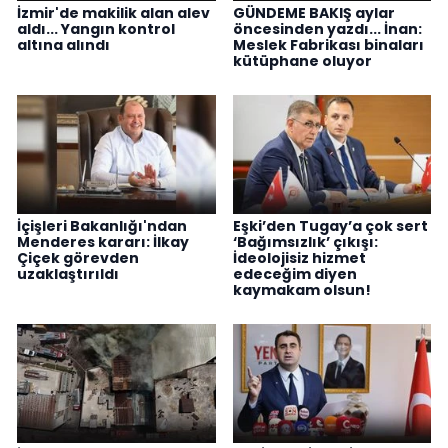
İzmir'de makilik alan alev
GÜNDEME BAKIŞ aylar
aldı... Yangın kontrol
öncesinden yazdı... İnan:
altına alındı
Meslek Fabrikası binaları
kütüphane oluyor
İçişleri Bakanlığı'ndan
Eşki’den Tugay’a çok sert
Menderes kararı: İlkay
‘Bağımsızlık’ çıkışı:
Çiçek görevden
İdeolojisiz hizmet
uzaklaştırıldı
edeceğim diyen
kaymakam olsun!