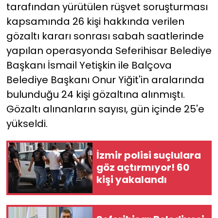
tarafından yürütülen rüşvet soruşturması
kapsamında 26 kişi hakkında verilen
YEREL YÖNETİMLER
gözaltı kararı sonrası sabah saatlerinde
Yurt
yapılan operasyonda Seferihisar Belediye
Başkanı İsmail Yetişkin ile Balçova
Belediye Başkanı Onur Yiğit'in aralarında
bulunduğu 24 kişi gözaltına alınmıştı.
Gözaltı alınanların sayısı, gün içinde 25'e
yükseldi.
İzmir polisi suçlulara
göz açtırmıyor! 60
kişi yakalandı