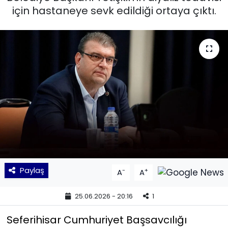
için hastaneye sevk edildiği ortaya çıktı.
KÜLTÜR SANAT
MAGAZİN
POLİTİKA
SAĞLIK
Siyaset
SPOR
Paylaş
-
+
A
A
TEKNOLOJİ
25.06.2026 - 20:16
1
Yaşam
Seferihisar Cumhuriyet Başsavcılığı
YEREL POLİTİKA