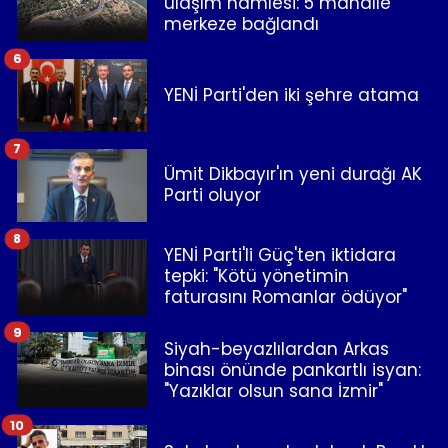
ulaşım hamlesi: 5 mahalle
merkeze bağlandı
6
YENİ Parti'den iki şehre atama
7
Ümit Dikbayır'ın yeni durağı AK
Parti oluyor
8
YENİ Parti'li Güç'ten iktidara
tepki: "Kötü yönetimin
faturasını Romanlar ödüyor"
9
Siyah-beyazlılardan Arkas
binası önünde pankartlı isyan:
"Yazıklar olsun sana İzmir"
10