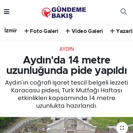
Ankara
Nöbetçi Eczaneler
İzmir
Foto Galeri
Video Galeri
Yazarl
Bilim Teknoloji
Hava Durumu
AYDIN
DÜNYA
Trafik Durumu
Aydın'da 14 metre
EGE
Süper Lig Puan Durumu ve Fikstür
uzunluğunda pide yapıldı
Aydın'ın coğrafi işaret tescil belgeli lezzeti
EĞİTİM
Tüm Manşetler
Karacasu pidesi, Türk Mutfağı Haftası
etkinlikleri kapsamında 14 metre
EKONOMİ
Son Dakika Haberleri
uzunlukta hazırlandı.
English News
Haber Arşivi
GÜNCEL