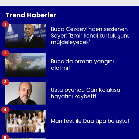
Trend Haberler
1
Buca Cezaevi'nden seslenen
Soyer: "İzmir kendi kurtuluşunu
müjdeleyecek"
2
Buca'da orman yangını
alarmı!
3
Usta oyuncu Can Kolukısa
hayatını kaybetti
4
Manifest ile Dua Lipa buluştu!
5