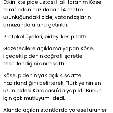
Etkinlikte pide ustası Halil İbrahim Köse
tarafından hazırlanan 14 metre
YEREL YÖNETİMLER
uzunluğundaki pide, vatandaşların
omuzunda alana getirildi.
Yurt
Protokol üyeleri, pideyi kesip tattı.
Gazetecilere açıklama yapan Köse,
ilçedeki pidenin coğrafi işaretle
tescillendiğini anımsattı.
Köse, pidenin yaklaşık 4 saatte
hazırlandığını belirterek, 'Türkiye'nin en
uzun pidesi Karacasu'da yapıldı. Bunun
için çok mutluyum.' dedi.
Alanda açılan stantlarda yöresel ürünler