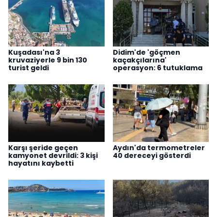
Kuşadası'na 3
Didim'de 'göçmen
kruvaziyerle 9 bin 130
kaçakçılarına'
turist geldi
operasyon: 6 tutuklama
Karşı şeride geçen
Aydın'da termometreler
kamyonet devrildi: 3 kişi
40 dereceyi gösterdi
hayatını kaybetti