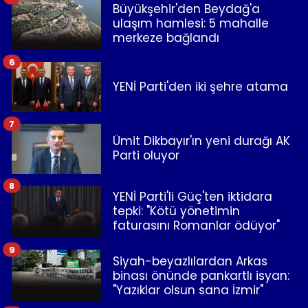
Büyükşehir'den Beydağ'a
ulaşım hamlesi: 5 mahalle
merkeze bağlandı
6
YENİ Parti'den iki şehre atama
7
Ümit Dikbayır'ın yeni durağı AK
Parti oluyor
8
YENİ Parti'li Güç'ten iktidara
tepki: "Kötü yönetimin
faturasını Romanlar ödüyor"
9
Siyah-beyazlılardan Arkas
binası önünde pankartlı isyan:
"Yazıklar olsun sana İzmir"