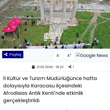
KÜLTÜR SANAT
MAGAZİN
POLİTİKA
SAĞLIK
Paylaş
-
+
A
A
Siyaset
21.05.2026 - 18:22
1
SPOR
İl Kültür ve Turizm Müdürlüğünce hafta
TEKNOLOJİ
dolayısıyla Karacasu ilçesindeki
Afrodisias Antik Kenti'nde etkinlik
Yaşam
gerçekleştirildi.
YEREL POLİTİKA