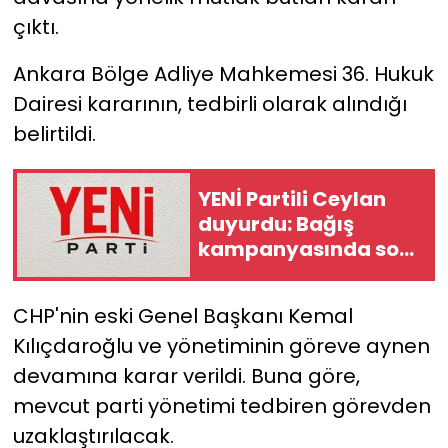
çıktı.
YEREL YÖNETİMLER
Ankara Bölge Adliye Mahkemesi 36. Hukuk
Yurt
Dairesi kararının, tedbirli olarak alındığı
belirtildi.
YENİ Partili Ceylan
duyurdu: Bağış
kampanyasında son
durum ne?
CHP'nin eski Genel Başkanı Kemal
Kılıçdaroğlu ve yönetiminin göreve aynen
devamına karar verildi. Buna göre,
mevcut parti yönetimi tedbiren görevden
uzaklaştırılacak.