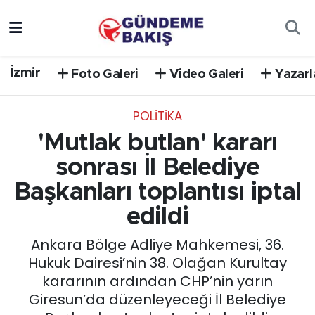
Ankara
Nöbetçi Eczaneler
İzmir
Foto Galeri
Video Galeri
Yazarl
Bilim Teknoloji
Hava Durumu
POLİTİKA
DÜNYA
Trafik Durumu
'Mutlak butlan' kararı
EGE
Süper Lig Puan Durumu ve Fikstür
sonrası İl Belediye
Başkanları toplantısı iptal
EĞİTİM
Tüm Manşetler
edildi
EKONOMİ
Son Dakika Haberleri
Ankara Bölge Adliye Mahkemesi, 36.
Hukuk Dairesi’nin 38. Olağan Kurultay
English News
Haber Arşivi
kararının ardından CHP’nin yarın
Giresun’da düzenleyeceği İl Belediye
GÜNCEL