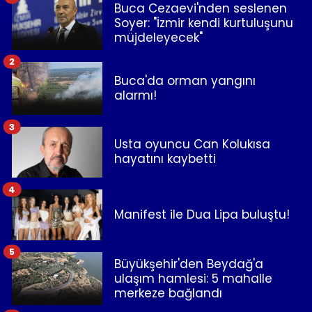
Buca Cezaevi'nden seslenen
Soyer: "İzmir kendi kurtuluşunu
müjdeleyecek"
2
Buca'da orman yangını
alarmı!
3
Usta oyuncu Can Kolukısa
hayatını kaybetti
4
Manifest ile Dua Lipa buluştu!
5
Büyükşehir'den Beydağ'a
ulaşım hamlesi: 5 mahalle
merkeze bağlandı