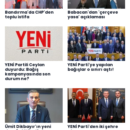
Bandırma'da CHP'den
Babacan'dan 'çerçeve
toplu istifa
yasa' açıklaması
YENİ Partili Ceylan
YENİ Parti'ye yapılan
duyurdu: Bağış
bağışlar o sınırı aştı!
kampanyasında son
durum ne?
Ümit Dikbayır'ın yeni
YENİ Parti'den iki şehre