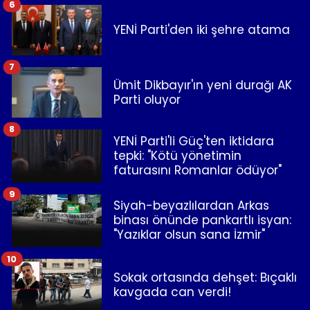
6
YENİ Parti'den iki şehre atama
7
Ümit Dikbayır'ın yeni durağı AK
Parti oluyor
8
YENİ Parti'li Güç'ten iktidara
tepki: "Kötü yönetimin
faturasını Romanlar ödüyor"
9
Siyah-beyazlılardan Arkas
binası önünde pankartlı isyan:
"Yazıklar olsun sana İzmir"
10
Sokak ortasında dehşet: Bıçaklı
kavgada can verdi!