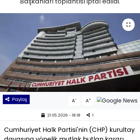
Başkanları toplantısı iptal edildi.
KÜLTÜR SANAT
MAGAZİN
POLİTİKA
SAĞLIK
Siyaset
SPOR
Paylaş
-
+
A
A
TEKNOLOJİ
21.05.2026 - 18:18
1
Yaşam
Cumhuriyet Halk Partisi'nin (CHP) kurultay
davasına yönelik mutlak butlan kararı
YEREL POLİTİKA