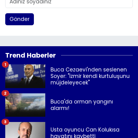
Gönder
Trend Haberler
1
Buca Cezaevi'nden seslenen
Soyer: "İzmir kendi kurtuluşunu
müjdeleyecek"
2
Buca'da orman yangını
alarmı!
3
Usta oyuncu Can Kolukısa
hayatını kaybetti