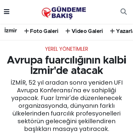
Ankara
Nöbetçi Eczaneler
İzmir
Foto Galeri
Video Galeri
Yazarl
Bilim Teknoloji
Hava Durumu
YEREL YÖNETİMLER
DÜNYA
Trafik Durumu
Avrupa fuarcılığının kalbi
EGE
Süper Lig Puan Durumu ve Fikstür
İzmir'de atacak
İZMİR, 52 yıl aradan sonra yeniden UFI
EĞİTİM
Tüm Manşetler
Avrupa Konferansı'na ev sahipliği
yapacak. Fuar İzmir'de düzenlenecek
EKONOMİ
Son Dakika Haberleri
organizasyonda, dünyanın farklı
ülkelerinden fuarcılık profesyonelleri
English News
Haber Arşivi
sektörün geleceğini şekillendiren
başlıkları masaya yatıracak.
GÜNCEL