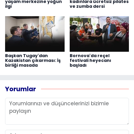
yaşam merkezine yoğun
kadınlara ücretsiz pilates
ilgi
ve zumba dersi
Başkan Tugay'dan
Bornova'da reçel
Kazakistan çıkarması: İş
festivali heyecanı
birliği masada
başladı
Yorumlar