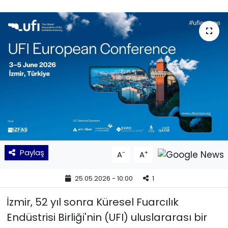
KÜLTÜR SANAT
MAGAZİN
POLİTİKA
SAĞLIK
Siyaset
SPOR
Paylaş
-
+
A
A
TEKNOLOJİ
25.05.2026 - 10:00
1
Yaşam
İzmir, 52 yıl sonra Küresel Fuarcılık
Endüstrisi Birliği'nin (UFI) uluslararası bir
YEREL POLİTİKA