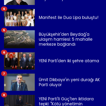
4
Manifest ile Dua Lipa buluştu!
5
Büyükşehir'den Beydağ'a
ulaşım hamlesi: 5 mahalle
merkeze bağlandı
6
YENİ Parti'den iki şehre atama
7
Ümit Dikbayır'ın yeni durağı AK
Parti oluyor
8
YENİ Parti'li Güç'ten iktidara
tepki: "Kötü yönetimin