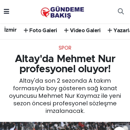
Ankara
Nöbetçi Eczaneler
İzmir
Foto Galeri
Video Galeri
Yazarl
Bilim Teknoloji
Hava Durumu
SPOR
DÜNYA
Trafik Durumu
Altay'da Mehmet Nur
EGE
Süper Lig Puan Durumu ve Fikstür
profesyonel oluyor!
Altay'da son 2 sezonda A takım
EĞİTİM
Tüm Manşetler
formasıyla boy gösteren sağ kanat
oyuncusu Mehmet Nur Kaymaz ile yeni
EKONOMİ
Son Dakika Haberleri
sezon öncesi profesyonel sözleşme
imzalanacak.
English News
Haber Arşivi
GÜNCEL