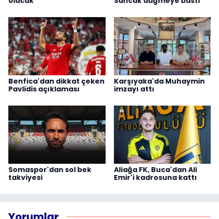
olacak"
Sancak düğmeye bastı
Benfica'dan dikkat çeken
Karşıyaka'da Muhaymin
Pavlidis açıklaması
imzayı attı
Somaspor'dan sol bek
Aliağa FK, Buca'dan Ali
takviyesi
Emir'i kadrosuna kattı
Yorumlar