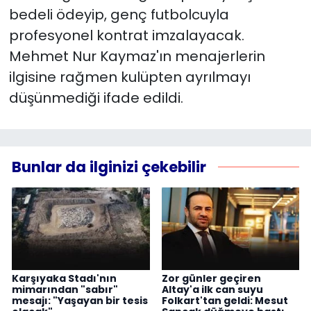
bedeli ödeyip, genç futbolcuyla
profesyonel kontrat imzalayacak.
Mehmet Nur Kaymaz'ın menajerlerin
ilgisine rağmen kulüpten ayrılmayı
düşünmediği ifade edildi.
Bunlar da ilginizi çekebilir
Karşıyaka Stadı'nın
Zor günler geçiren
mimarından "sabır"
Altay'a ilk can suyu
mesajı: "Yaşayan bir tesis
Folkart'tan geldi: Mesut