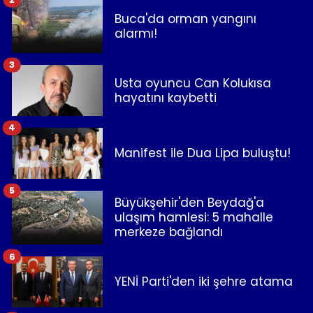
Buca'da orman yangını
alarmı!
3
Usta oyuncu Can Kolukısa
hayatını kaybetti
4
Manifest ile Dua Lipa buluştu!
5
Büyükşehir'den Beydağ'a
ulaşım hamlesi: 5 mahalle
merkeze bağlandı
6
YENİ Parti'den iki şehre atama