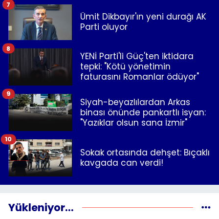
7
Ümit Dikbayır'ın yeni durağı AK
Parti oluyor
8
YENİ Parti'li Güç'ten iktidara
tepki: "Kötü yönetimin
faturasını Romanlar ödüyor"
9
Siyah-beyazlılardan Arkas
binası önünde pankartlı isyan:
"Yazıklar olsun sana İzmir"
10
Sokak ortasında dehşet: Bıçaklı
kavgada can verdi!
Yükleniyor...