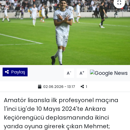
KÜLTÜR SANAT
MAGAZİN
POLİTİKA
SAĞLIK
Siyaset
Paylaş
-
+
A
A
SPOR
02.06.2026 - 13:17
1
TEKNOLOJİ
Amatör lisansla ilk profesyonel maçına
1'inci Lig'de 10 Mayıs 2024'te Ankara
Yaşam
Keçiörengücü deplasmanında ikinci
yarıda oyuna girerek çıkan Mehmet;
YEREL POLİTİKA