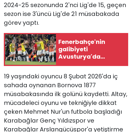
2024-25 sezonunda 2'nci Lig'de 15, geçen
sezon ise 3'üncü Lig'de 21 müsabakada
YEREL YÖNETİMLER
görev yaptı.
Yurt
Fenerbahçe'nin
galibiyeti
Avusturya'da
gündem oldu
19 yaşındaki oyuncu 8 Şubat 2026'da iç
sahada oynanan Bornova 1877
müsabakasında ilk golünü kaydetti. Altay,
mücadeleci oyunu ve tekniğiyle dikkat
çeken Mehmet Nur'un futbola başladığı
Karabağlar Genç Yıldızspor ve
Karabağlar Arslangücüspor'a yetiştirme