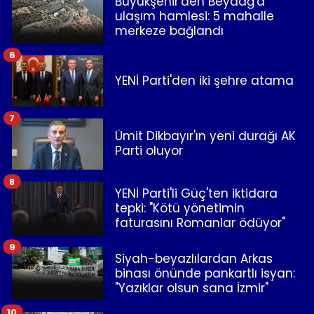
Büyükşehir'den Beydağ'a
ulaşım hamlesi: 5 mahalle
merkeze bağlandı
6
YENİ Parti'den iki şehre atama
7
Ümit Dikbayır'ın yeni durağı AK
Parti oluyor
8
YENİ Parti'li Güç'ten iktidara
tepki: "Kötü yönetimin
faturasını Romanlar ödüyor"
9
Siyah-beyazlılardan Arkas
binası önünde pankartlı isyan:
"Yazıklar olsun sana İzmir"
10