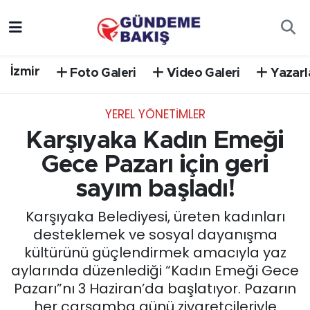
Ankara
Nöbetçi Eczaneler
İzmir
Foto Galeri
Video Galeri
Yazarl
Bilim Teknoloji
Hava Durumu
YEREL YÖNETİMLER
DÜNYA
Trafik Durumu
Karşıyaka Kadın Emeği
EGE
Süper Lig Puan Durumu ve Fikstür
Gece Pazarı için geri
sayım başladı!
EĞİTİM
Tüm Manşetler
Karşıyaka Belediyesi, üreten kadınları
EKONOMİ
Son Dakika Haberleri
desteklemek ve sosyal dayanışma
kültürünü güçlendirmek amacıyla yaz
English News
Haber Arşivi
aylarında düzenlediği “Kadın Emeği Gece
Pazarı”nı 3 Haziran’da başlatıyor. Pazarın
GÜNCEL
her çarşamba günü ziyaretçileriyle