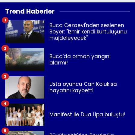
Trend Haberler
1
Buca Cezaevi'nden seslenen
Soyer: "İzmir kendi kurtuluşunu
müjdeleyecek"
2
Buca'da orman yangını
alarmı!
3
Usta oyuncu Can Kolukısa
hayatını kaybetti
4
Manifest ile Dua Lipa buluştu!
5