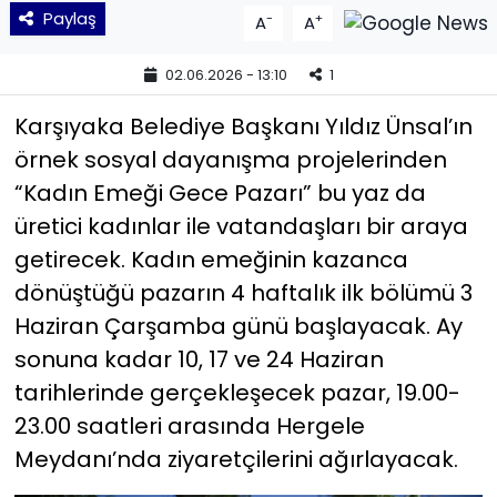
Paylaş
-
+
A
A
YEREL YÖNETİMLER
02.06.2026 - 13:10
1
Yurt
Karşıyaka Belediye Başkanı Yıldız Ünsal’ın
örnek sosyal dayanışma projelerinden
“Kadın Emeği Gece Pazarı” bu yaz da
üretici kadınlar ile vatandaşları bir araya
getirecek. Kadın emeğinin kazanca
dönüştüğü pazarın 4 haftalık ilk bölümü 3
Haziran Çarşamba günü başlayacak. Ay
sonuna kadar 10, 17 ve 24 Haziran
tarihlerinde gerçekleşecek pazar, 19.00-
23.00 saatleri arasında Hergele
Meydanı’nda ziyaretçilerini ağırlayacak.