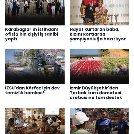
Karabağlar'ın istihdam
Hayat kurtaran baba,
ofisi 2 bin kişiyi iş sahibi
kızını kortlarda
yaptı
şampiyonluğa hazırlıyor
İZSU'dan Körfez için dev
İzmir Büyükşehir'den
temizlik hamlesi!
Torbalı kuru domatesi
üreticisine tam destek