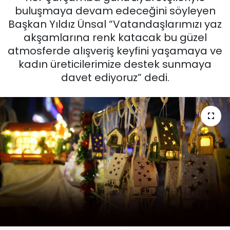
buluşmaya devam edeceğini söyleyen
KÜLTÜR SANAT
Başkan Yıldız Ünsal “Vatandaşlarımızı yaz
akşamlarına renk katacak bu güzel
MAGAZİN
atmosferde alışveriş keyfini yaşamaya ve
kadın üreticilerimize destek sunmaya
POLİTİKA
davet ediyoruz” dedi.
SAĞLIK
Siyaset
SPOR
TEKNOLOJİ
Yaşam
YEREL POLİTİKA