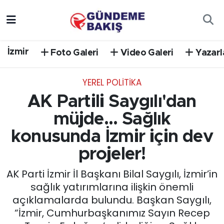
Ankara
Nöbetçi Eczaneler
İzmir
Foto Galeri
Video Galeri
Yazarl
Bilim Teknoloji
Hava Durumu
YEREL POLİTİKA
DÜNYA
Trafik Durumu
AK Partili Saygılı'dan
EGE
Süper Lig Puan Durumu ve Fikstür
müjde... Sağlık
konusunda İzmir için dev
EĞİTİM
Tüm Manşetler
projeler!
EKONOMİ
Son Dakika Haberleri
AK Parti İzmir İl Başkanı Bilal Saygılı, İzmir’in
sağlık yatırımlarına ilişkin önemli
English News
Haber Arşivi
açıklamalarda bulundu. Başkan Saygılı,
“İzmir, Cumhurbaşkanımız Sayın Recep
GÜNCEL