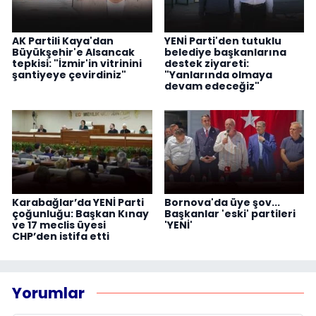
AK Partili Kaya'dan
YENİ Parti'den tutuklu
Büyükşehir'e Alsancak
belediye başkanlarına
tepkisi: "İzmir'in vitrinini
destek ziyareti:
şantiyeye çevirdiniz"
"Yanlarında olmaya
devam edeceğiz"
Karabağlar’da YENİ Parti
Bornova'da üye şov...
çoğunluğu: Başkan Kınay
Başkanlar 'eski' partileri
ve 17 meclis üyesi
'YENİ'
CHP’den istifa etti
Yorumlar