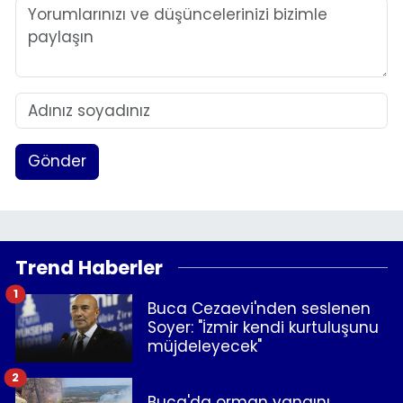
Gönder
Trend Haberler
1
Buca Cezaevi'nden seslenen
Soyer: "İzmir kendi kurtuluşunu
müjdeleyecek"
2
Buca'da orman yangını