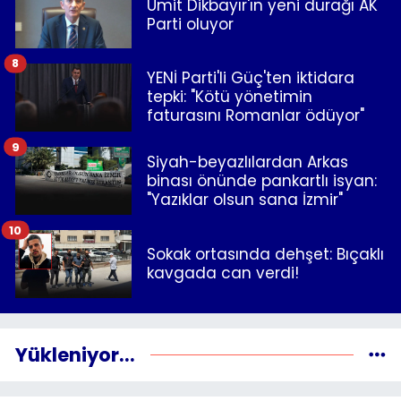
Ümit Dikbayır'ın yeni durağı AK
Parti oluyor
8
YENİ Parti'li Güç'ten iktidara
tepki: "Kötü yönetimin
faturasını Romanlar ödüyor"
9
Siyah-beyazlılardan Arkas
binası önünde pankartlı isyan:
"Yazıklar olsun sana İzmir"
10
Sokak ortasında dehşet: Bıçaklı
kavgada can verdi!
Yükleniyor...