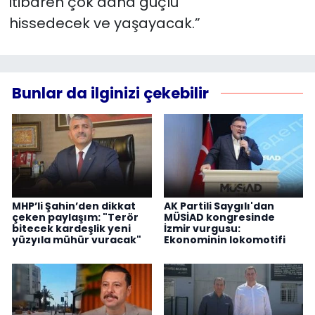
itibaren çok daha güçlü
hissedecek ve yaşayacak.”
Bunlar da ilginizi çekebilir
MHP’li Şahin’den dikkat
AK Partili Saygılı'dan
çeken paylaşım: "Terör
MÜSİAD kongresinde
bitecek kardeşlik yeni
İzmir vurgusu:
yüzyıla mühür vuracak"
Ekonominin lokomotifi