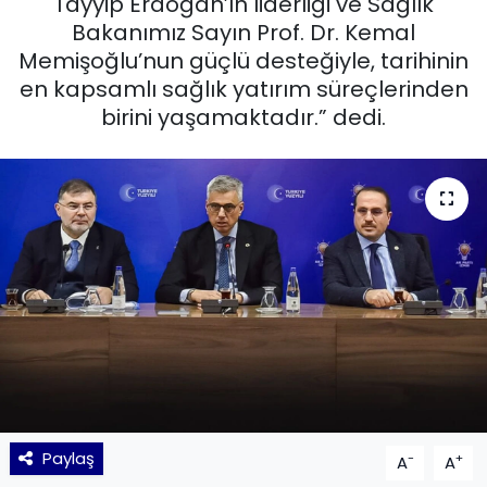
Tayyip Erdoğan’ın liderliği ve Sağlık
Bakanımız Sayın Prof. Dr. Kemal
KÜLTÜR SANAT
Memişoğlu’nun güçlü desteğiyle, tarihinin
en kapsamlı sağlık yatırım süreçlerinden
MAGAZİN
birini yaşamaktadır.” dedi.
POLİTİKA
SAĞLIK
Siyaset
SPOR
TEKNOLOJİ
Yaşam
Paylaş
-
+
A
A
YEREL POLİTİKA