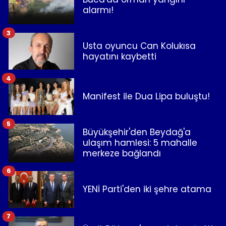
alarmı!
3
Usta oyuncu Can Kolukısa
hayatını kaybetti
4
Manifest ile Dua Lipa buluştu!
5
Büyükşehir'den Beydağ'a
ulaşım hamlesi: 5 mahalle
merkeze bağlandı
6
YENİ Parti'den iki şehre atama
7