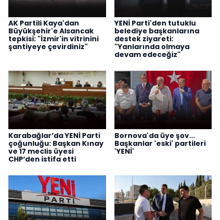
AK Partili Kaya'dan
YENİ Parti'den tutuklu
Büyükşehir'e Alsancak
belediye başkanlarına
tepkisi: "İzmir'in vitrinini
destek ziyareti:
şantiyeye çevirdiniz"
"Yanlarında olmaya
devam edeceğiz"
Karabağlar’da YENİ Parti
Bornova'da üye şov...
çoğunluğu: Başkan Kınay
Başkanlar 'eski' partileri
ve 17 meclis üyesi
'YENİ'
CHP’den istifa etti