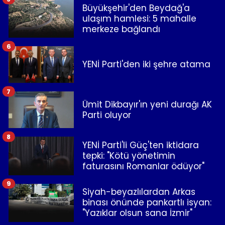
Büyükşehir'den Beydağ'a
ulaşım hamlesi: 5 mahalle
merkeze bağlandı
6
YENİ Parti'den iki şehre atama
7
Ümit Dikbayır'ın yeni durağı AK
Parti oluyor
8
YENİ Parti'li Güç'ten iktidara
tepki: "Kötü yönetimin
faturasını Romanlar ödüyor"
9
Siyah-beyazlılardan Arkas
binası önünde pankartlı isyan:
"Yazıklar olsun sana İzmir"