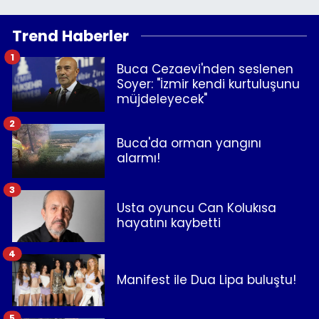
Trend Haberler
1
Buca Cezaevi'nden seslenen
Soyer: "İzmir kendi kurtuluşunu
müjdeleyecek"
2
Buca'da orman yangını
alarmı!
3
Usta oyuncu Can Kolukısa
hayatını kaybetti
4
Manifest ile Dua Lipa buluştu!
5