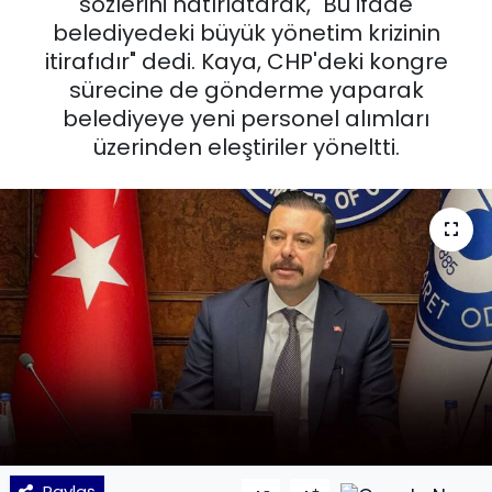
sözlerini hatırlatarak, "Bu ifade
belediyedeki büyük yönetim krizinin
KÜLTÜR SANAT
itirafıdır" dedi. Kaya, CHP'deki kongre
sürecine de gönderme yaparak
MAGAZİN
belediyeye yeni personel alımları
üzerinden eleştiriler yöneltti.
POLİTİKA
SAĞLIK
Siyaset
SPOR
TEKNOLOJİ
Yaşam
YEREL POLİTİKA
Paylaş
-
+