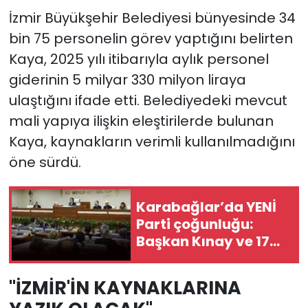
İzmir Büyükşehir Belediyesi bünyesinde 34
bin 75 personelin görev yaptığını belirten
Kaya, 2025 yılı itibarıyla aylık personel
giderinin 5 milyar 330 milyon liraya
ulaştığını ifade etti. Belediyedeki mevcut
mali yapıya ilişkin eleştirilerde bulunan
Kaya, kaynakların verimli kullanılmadığını
öne sürdü.
Karabağlar’da YENİ
Parti çoğunluğu:
Başkan Kınay ve 17
meclis üyesi CHP’den
istifa etti
"İZMİR'İN KAYNAKLARINA