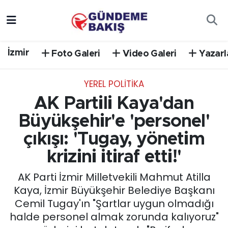
Ankara
Nöbetçi Eczaneler
İzmir
Foto Galeri
Video Galeri
Yazarl
Bilim Teknoloji
Hava Durumu
YEREL POLİTİKA
DÜNYA
Trafik Durumu
AK Partili Kaya'dan
EGE
Süper Lig Puan Durumu ve Fikstür
Büyükşehir'e 'personel'
çıkışı: 'Tugay, yönetim
EĞİTİM
Tüm Manşetler
krizini itiraf etti!'
EKONOMİ
Son Dakika Haberleri
AK Parti İzmir Milletvekili Mahmut Atilla
Kaya, İzmir Büyükşehir Belediye Başkanı
English News
Haber Arşivi
Cemil Tugay'ın "Şartlar uygun olmadığı
halde personel almak zorunda kalıyoruz"
GÜNCEL