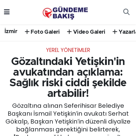
Ankara
Nöbetçi Eczaneler
İzmir
Foto Galeri
Video Galeri
Yazarl
Bilim Teknoloji
Hava Durumu
YEREL YÖNETİMLER
DÜNYA
Trafik Durumu
Gözaltındaki Yetişkin'in
EGE
Süper Lig Puan Durumu ve Fikstür
avukatından açıklama:
Sağlık riski ciddi şekilde
EĞİTİM
Tüm Manşetler
artabilir!
EKONOMİ
Son Dakika Haberleri
Gözaltına alınan Seferihisar Belediye
Başkanı İsmail Yetişkin’in avukatı Serhat
English News
Haber Arşivi
Gökalp, Başkan Yetişkin’in düzenli diyalize
bağlanması gerektiğini belirterek,
GÜNCEL