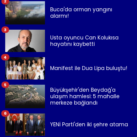
2
Buca'da orman yangını
alarmı!
3
Usta oyuncu Can Kolukısa
hayatını kaybetti
4
Manifest ile Dua Lipa buluştu!
5
Büyükşehir'den Beydağ'a
ulaşım hamlesi: 5 mahalle
merkeze bağlandı
6
YENİ Parti'den iki şehre atama