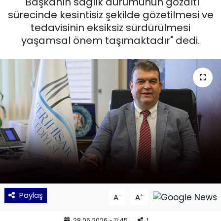
"Başkanın sağlık durumunun gözaltı
sürecinde kesintisiz şekilde gözetilmesi ve
KÜLTÜR SANAT
tedavisinin eksiksiz sürdürülmesi
yaşamsal önem taşımaktadır" dedi.
MAGAZİN
POLİTİKA
SAĞLIK
Siyaset
SPOR
TEKNOLOJİ
Yaşam
Paylaş
-
+
A
A
YEREL POLİTİKA
28.06.2026 - 11:45
1