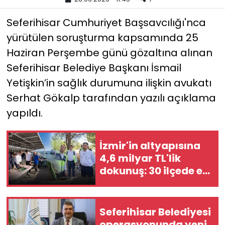
Seferihisar Cumhuriyet Başsavcılığı'nca
YEREL YÖNETİMLER
yürütülen soruşturma kapsamında 25
Yurt
Haziran Perşembe günü gözaltına alınan
Seferihisar Belediye Başkanı İsmail
Yetişkin’in sağlık durumuna ilişkin avukatı
Serhat Gökalp tarafından yazılı açıklama
yapıldı.
İzmir'in altyapısına
4,6 milyar TL'lik
dokunuş: 30 ilçede eş
zamanlı seferberlik
Seferihisar Belediyesi
operasyonunda yeni