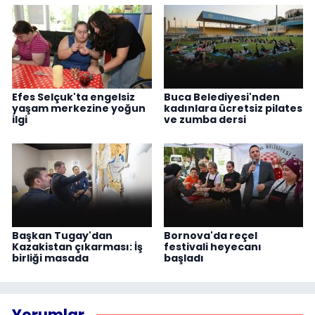
Efes Selçuk'ta engelsiz
Buca Belediyesi'nden
yaşam merkezine yoğun
kadınlara ücretsiz pilates
ilgi
ve zumba dersi
Başkan Tugay'dan
Bornova'da reçel
Kazakistan çıkarması: İş
festivali heyecanı
birliği masada
başladı
Yorumlar