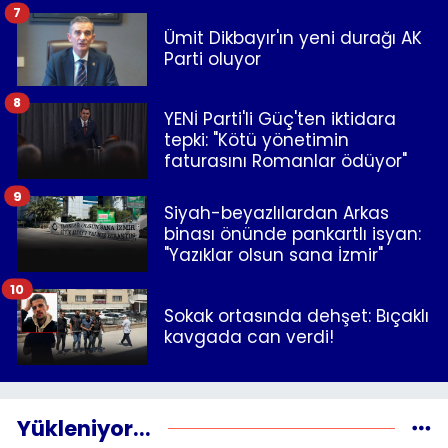
7
Ümit Dikbayır'ın yeni durağı AK
Parti oluyor
8
YENİ Parti'li Güç'ten iktidara
tepki: "Kötü yönetimin
faturasını Romanlar ödüyor"
9
Siyah-beyazlılardan Arkas
binası önünde pankartlı isyan:
"Yazıklar olsun sana İzmir"
10
Sokak ortasında dehşet: Bıçaklı
kavgada can verdi!
Yükleniyor...