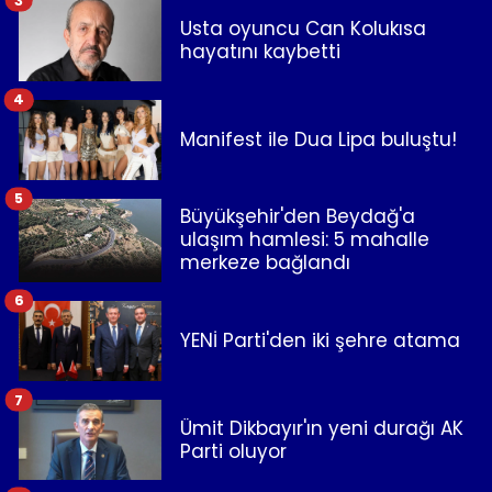
Usta oyuncu Can Kolukısa
hayatını kaybetti
4
Manifest ile Dua Lipa buluştu!
5
Büyükşehir'den Beydağ'a
ulaşım hamlesi: 5 mahalle
merkeze bağlandı
6
YENİ Parti'den iki şehre atama
7
Ümit Dikbayır'ın yeni durağı AK
Parti oluyor