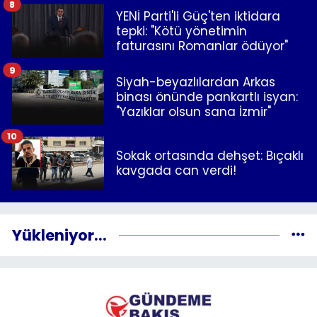
8
YENİ Parti'li Güç'ten iktidara
tepki: "Kötü yönetimin
faturasını Romanlar ödüyor"
9
Siyah-beyazlılardan Arkas
binası önünde pankartlı isyan:
"Yazıklar olsun sana İzmir"
10
Sokak ortasında dehşet: Bıçaklı
kavgada can verdi!
Yükleniyor...