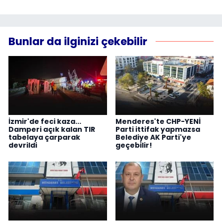
Bunlar da ilginizi çekebilir
İzmir'de feci kaza...
Menderes'te CHP-YENİ
Damperi açık kalan TIR
Parti ittifak yapmazsa
tabelaya çarparak
Belediye AK Parti'ye
devrildi
geçebilir!