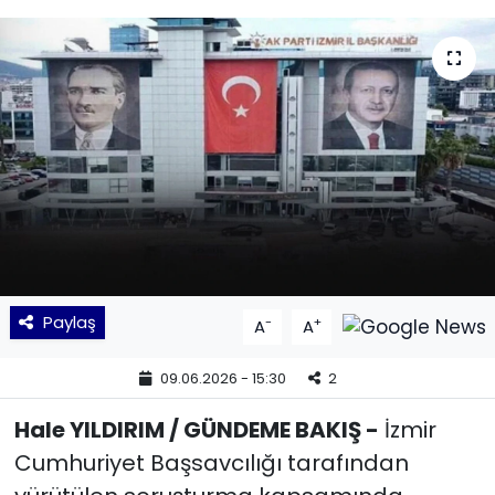
KÜLTÜR SANAT
MAGAZİN
POLİTİKA
SAĞLIK
Siyaset
SPOR
Paylaş
-
+
A
A
TEKNOLOJİ
09.06.2026 - 15:30
2
Hale YILDIRIM / GÜNDEME BAKIŞ -
İzmir
Yaşam
Cumhuriyet Başsavcılığı tarafından
YEREL POLİTİKA