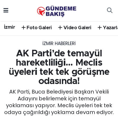
Ankara
Nöbetçi Eczaneler
İzmir
Foto Galeri
Video Galeri
Yazarl
Bilim Teknoloji
Hava Durumu
İZMIR HABERLERI
DÜNYA
Trafik Durumu
AK Parti’de temayül
EGE
Süper Lig Puan Durumu ve Fikstür
hareketliliği... Meclis
üyeleri tek tek görüşme
EĞİTİM
Tüm Manşetler
odasında!
EKONOMİ
Son Dakika Haberleri
AK Parti, Buca Belediyesi Başkan Vekili
Adayını belirlemek için temayül
English News
Haber Arşivi
yoklaması yapıyor. Meclis üyeleri tek tek
odaya çağırıldığı yoklama devam ediyor.
GÜNCEL