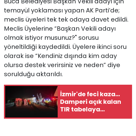
Buca Belediyesi Başkan Vekili adayı için
temayül yoklaması yapan AK Parti’de;
meclis üyeleri tek tek odaya davet edildi.
Meclis Üyelerine “Başkan Vekili adayı
olmak istiyor musunuz?" sorusu
yöneltildiği kaydedildi. Üyelere ikinci soru
olarak ise “Kendiniz dışında kim aday
olursa destek verirsiniz ve neden” diye
sorulduğu aktarıldı.
İzmir'de feci kaza...
Damperi açık kalan
TIR tabelaya
çarparak devrildi