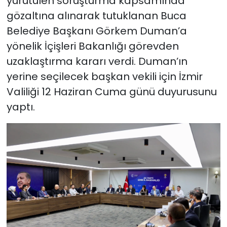
yürütülen soruşturma kapsamında
gözaltına alınarak tutuklanan Buca
YEREL YÖNETİMLER
Belediye Başkanı Görkem Duman’a
yönelik İçişleri Bakanlığı görevden
Yurt
uzaklaştırma kararı verdi. Duman’ın
yerine seçilecek başkan vekili için İzmir
Valiliği 12 Haziran Cuma günü duyurusunu
yaptı.