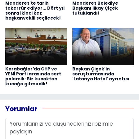
Menderes'te tarih
Menderes Belediye
tekerrür ediyor... Dört yıl
Başkanı İlkay Çiçek
sonra ikinci kez
tutuklandı!
başkanvekili seçilecek!
Karabağlar’da CHP ve
Başkan Çiçek'in
YENİ Parti arasında sert
soruşturmasında
polemik: Biz kucaktan
'Latanya Hotel' ayrıntısı
kucağa gitmedik!
Yorumlar