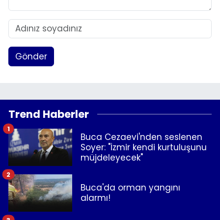
Gönder
Trend Haberler
1
Buca Cezaevi'nden seslenen
Soyer: "İzmir kendi kurtuluşunu
müjdeleyecek"
2
Buca'da orman yangını
alarmı!
3