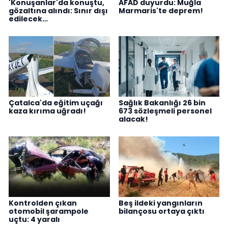
'Konuşanlar'da konuştu,
AFAD duyurdu: Muğla
gözaltına alındı: Sınır dışı
Marmaris'te deprem!
edilecek…
Çatalca'da eğitim uçağı
Sağlık Bakanlığı 26 bin
kaza kırıma uğradı!
673 sözleşmeli personel
alacak!
Kontrolden çıkan
Beş ildeki yangınların
otomobil şarampole
bilançosu ortaya çıktı
uçtu: 4 yaralı