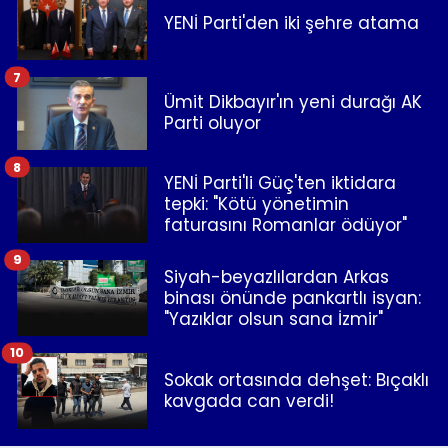
YENİ Parti'den iki şehre atama
7
Ümit Dikbayır'ın yeni durağı AK
Parti oluyor
8
YENİ Parti'li Güç'ten iktidara
tepki: "Kötü yönetimin
faturasını Romanlar ödüyor"
9
Siyah-beyazlılardan Arkas
binası önünde pankartlı isyan:
"Yazıklar olsun sana İzmir"
10
Sokak ortasında dehşet: Bıçaklı
kavgada can verdi!