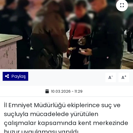
KÜLTÜR SANAT
MAGAZİN
POLİTİKA
SAĞLIK
Siyaset
Paylaş
-
+
A
A
SPOR
10.03.2026 - 11:29
TEKNOLOJİ
İl Emniyet Müdürlüğü ekiplerince suç ve
suçluyla mücadelede yürütülen
Yaşam
çalışmalar kapsamında kent merkezinde
huzur uygulaması yapıldı.
YEREL POLİTİKA