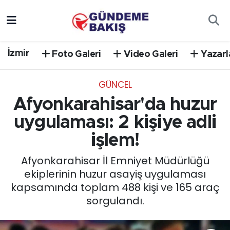
Ankara
Nöbetçi Eczaneler
İzmir
Foto Galeri
Video Galeri
Yazarl
Bilim Teknoloji
Hava Durumu
GÜNCEL
DÜNYA
Trafik Durumu
Afyonkarahisar'da huzur
EGE
Süper Lig Puan Durumu ve Fikstür
uygulaması: 2 kişiye adli
işlem!
EĞİTİM
Tüm Manşetler
Afyonkarahisar İl Emniyet Müdürlüğü
EKONOMİ
Son Dakika Haberleri
ekiplerinin huzur asayiş uygulaması
kapsamında toplam 488 kişi ve 165 araç
English News
Haber Arşivi
sorgulandı.
GÜNCEL