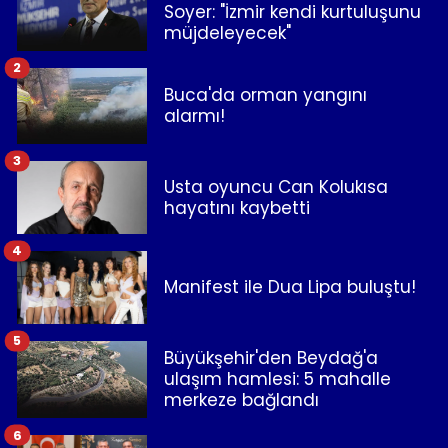
Soyer: "İzmir kendi kurtuluşunu
müjdeleyecek"
2
Buca'da orman yangını
alarmı!
3
Usta oyuncu Can Kolukısa
hayatını kaybetti
4
Manifest ile Dua Lipa buluştu!
5
Büyükşehir'den Beydağ'a
ulaşım hamlesi: 5 mahalle
merkeze bağlandı
6