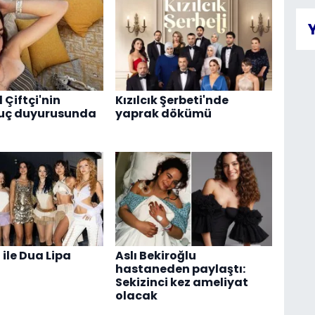
l Çiftçi'nin
Kızılcık Şerbeti'nde
suç duyurusunda
yaprak dökümü
ile Dua Lipa
Aslı Bekiroğlu
hastaneden paylaştı:
Sekizinci kez ameliyat
olacak