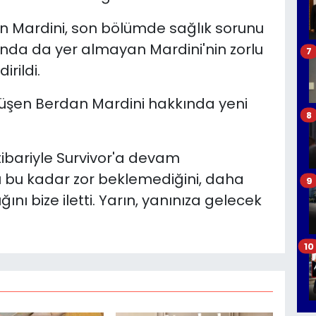
an Mardini, son bölümde sağlık sorunu
nda da yer almayan Mardini'nin zorlu
7
rildi.
üşen Berdan Mardini hakkında yeni
8
itibariyle Survivor'a devam
ı bu kadar zor beklemediğini, daha
9
ı bize iletti. Yarın, yanınıza gelecek
10