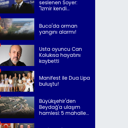
seslenen Soyer:
"İzmir kendi
kurtuluşunu
müjdeleyecek"
Buca'da orman
yangını alarmı!
Usta oyuncu Can
Kolukısa hayatını
kaybetti
Manifest ile Dua Lipa
buluştu!
Büyükşehir'den
Beydağ'a ulaşım
hamlesi: 5 mahalle
merkeze bağlandı