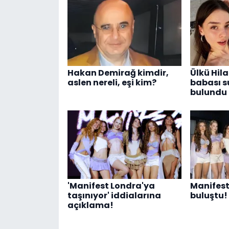
Hakan Demirağ kimdir,
Ülkü Hila
aslen nereli, eşi kim?
babası 
bulundu
'Manifest Londra'ya
Manifest 
taşınıyor' iddialarına
buluştu!
açıklama!