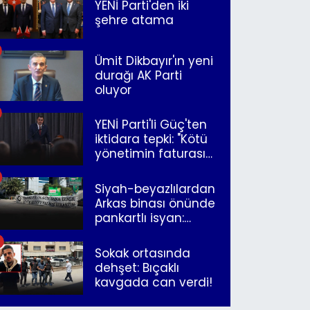
YENİ Parti'den iki
şehre atama
Ümit Dikbayır'ın yeni
durağı AK Parti
oluyor
YENİ Parti'li Güç'ten
iktidara tepki: "Kötü
yönetimin faturasını
Romanlar ödüyor"
Siyah-beyazlılardan
Arkas binası önünde
pankartlı isyan:
"Yazıklar olsun sana
İzmir"
Sokak ortasında
dehşet: Bıçaklı
kavgada can verdi!