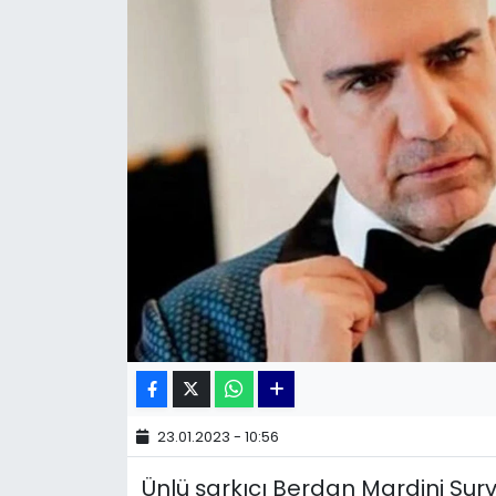
KÜLTÜR SANAT
MAGAZİN
POLİTİKA
SAĞLIK
Siyaset
SPOR
TEKNOLOJİ
Yaşam
23.01.2023 - 10:56
Ünlü şarkıcı Berdan Mardini Surviv
YEREL POLİTİKA