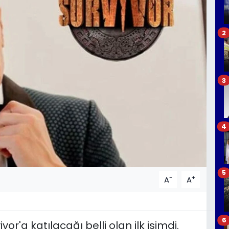
2
3
4
5
-
+
A
A
6
or'a katılacağı belli olan ilk isimdi.