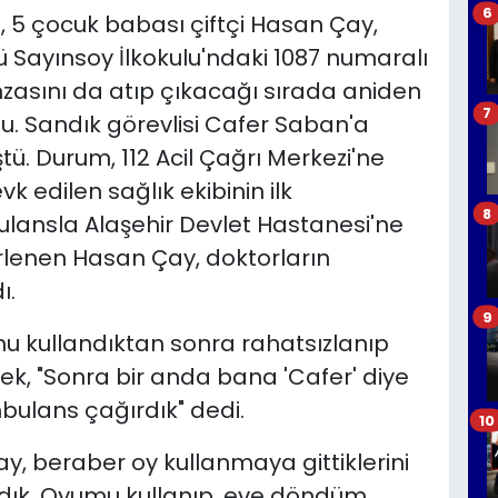
6
 5 çocuk babası çiftçi Hasan Çay,
rü Sayınsoy İlkokulu'ndaki 1087 numaralı
mzasını da atıp çıkacağı sırada aniden
7
u. Sandık görevlisi Cafer Saban'a
ü. Durum, 112 Acil Çağrı Merkezi'ne
vk edilen sağlık ekibinin ilk
8
lansla Alaşehir Devlet Hastanesi'ne
elirlenen Hasan Çay, doktorların
ı.
9
u kullandıktan sonra rahatsızlanıp
k, "Sonra bir anda bana 'Cafer' diye
bulans çağırdık" dedi.
10
, beraber oy kullanmaya gittiklerini
ydık. Oyumu kullanıp, eve döndüm.