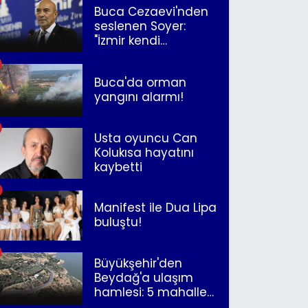
Buca Cezaevi'nden
seslenen Soyer:
"İzmir kendi
kurtuluşunu
müjdeleyecek"
Buca'da orman
yangını alarmı!
Usta oyuncu Can
Kolukısa hayatını
kaybetti
Manifest ile Dua Lipa
buluştu!
Büyükşehir'den
Beydağ'a ulaşım
hamlesi: 5 mahalle
merkeze bağlandı