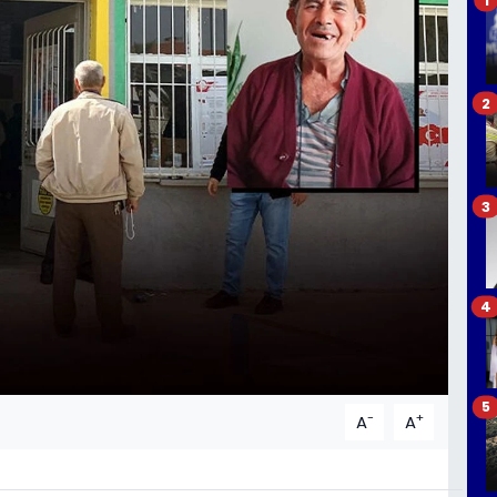
2
3
4
5
-
+
A
A