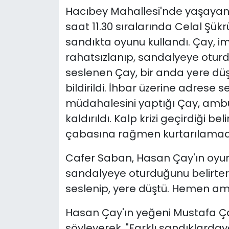
Hacıbey Mahallesi'nde yaşayan,
YEREL YÖNETİMLER
saat 11.30 sıralarında Celal Şük
sandıkta oyunu kullandı. Çay, i
Yurt
rahatsızlanıp, sandalyeye oturd
seslenen Çay, bir anda yere düşt
bildirildi. İhbar üzerine adrese se
müdahalesini yaptığı Çay, ambu
kaldırıldı. Kalp krizi geçirdiği b
çabasına rağmen kurtarılamad
Cafer Saban, Hasan Çay'ın oyun
sandalyeye oturduğunu belirtere
seslenip, yere düştü. Hemen am
Hasan Çay'ın yeğeni Mustafa Çay
söyleyerek, "Farklı sandıklarda