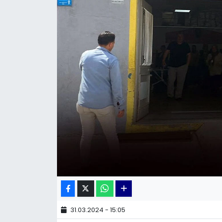
KÜLTÜR SANAT
MAGAZİN
POLİTİKA
SAĞLIK
Siyaset
SPOR
TEKNOLOJİ
Yaşam
31.03.2024 - 15:05
YEREL POLİTİKA