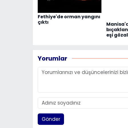
Fethiye'de orman yangını
çıktı
Manisa'd
bıçaklan
eşi gözal
Yorumlar
Gönder