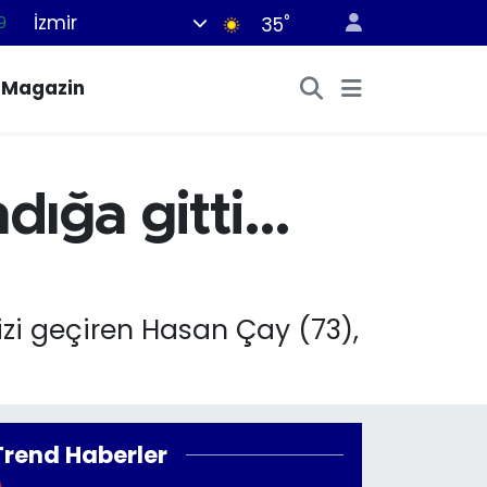
İzmir
°
9
35
6
Magazin
2
2
2
ığa gitti...
8
izi geçiren Hasan Çay (73),
Trend Haberler