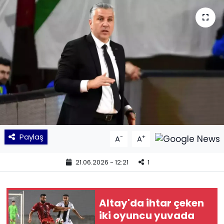
KÜLTÜR SANAT
MAGAZİN
POLİTİKA
SAĞLIK
Siyaset
Paylaş
-
+
A
A
SPOR
21.06.2026 - 12:21
1
TEKNOLOJİ
Yaşam
Altay'da ihtar çeken
iki oyuncu yuvada
YEREL POLİTİKA