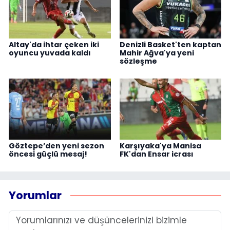
Altay'da ihtar çeken iki
Denizli Basket'ten kaptan
oyuncu yuvada kaldı
Mahir Ağva'ya yeni
sözleşme
Göztepe’den yeni sezon
Karşıyaka'ya Manisa
öncesi güçlü mesaj!
FK'dan Ensar icrası
Yorumlar