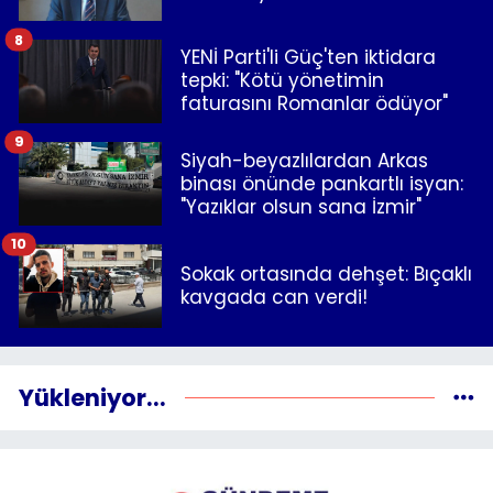
8
YENİ Parti'li Güç'ten iktidara
tepki: "Kötü yönetimin
faturasını Romanlar ödüyor"
9
Siyah-beyazlılardan Arkas
binası önünde pankartlı isyan:
"Yazıklar olsun sana İzmir"
10
Sokak ortasında dehşet: Bıçaklı
kavgada can verdi!
Yükleniyor...