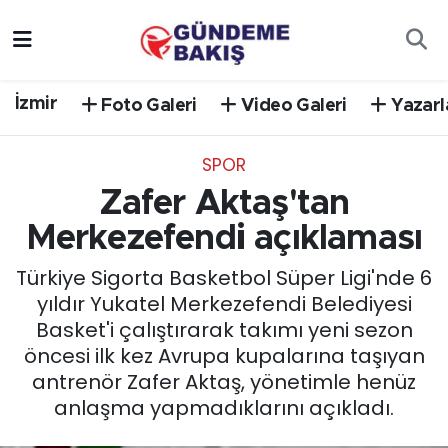
Ankara
Nöbetçi Eczaneler
İzmir
Foto Galeri
Video Galeri
Yazarl
Bilim Teknoloji
Hava Durumu
SPOR
DÜNYA
Trafik Durumu
Zafer Aktaş'tan
EGE
Süper Lig Puan Durumu ve Fikstür
Merkezefendi açıklaması
Türkiye Sigorta Basketbol Süper Ligi'nde 6
EĞİTİM
Tüm Manşetler
yıldır Yukatel Merkezefendi Belediyesi
Basket'i çalıştırarak takımı yeni sezon
EKONOMİ
Son Dakika Haberleri
öncesi ilk kez Avrupa kupalarına taşıyan
antrenör Zafer Aktaş, yönetimle henüz
English News
Haber Arşivi
anlaşma yapmadıklarını açıkladı.
GÜNCEL