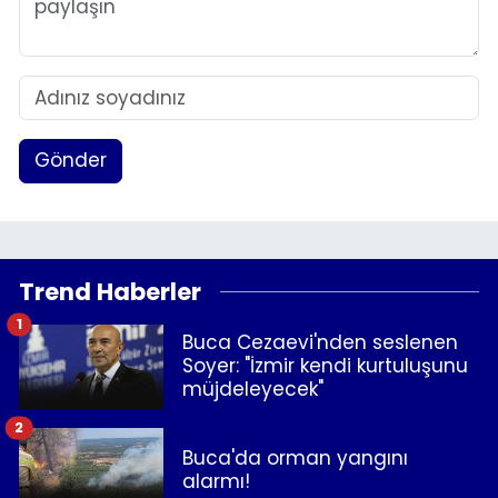
Gönder
Trend Haberler
1
Buca Cezaevi'nden seslenen
Soyer: "İzmir kendi kurtuluşunu
müjdeleyecek"
2
Buca'da orman yangını
alarmı!