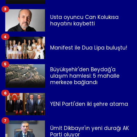
3
Usta oyuncu Can Kolukısa
hayatını kaybetti
4
Manifest ile Dua Lipa buluştu!
5
Büyükşehir'den Beydağ'a
ulaşım hamlesi: 5 mahalle
merkeze bağlandı
6
YENİ Parti'den iki şehre atama
7
Ümit Dikbayır'ın yeni durağı AK
Parti oluyor