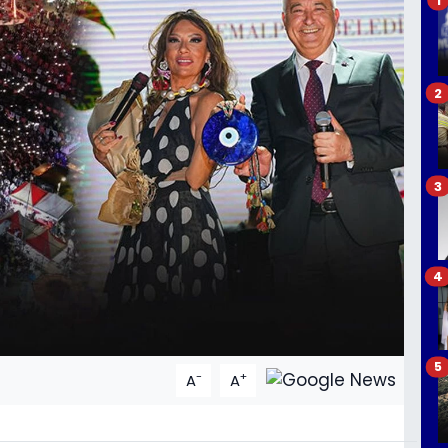
2
3
4
5
-
+
A
A