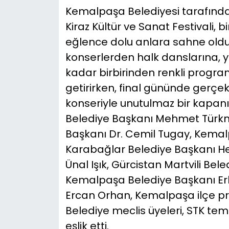
Kemalpaşa Belediyesi tarafından
YEREL YÖNETİMLER
Kiraz Kültür ve Sanat Festivali, 
eğlence dolu anlara sahne oldu.
Yurt
konserlerden halk danslarına, y
kadar birbirinden renkli progra
getirirken, final gününde gerçek
konseriyle unutulmaz bir kapan
Belediye Başkanı Mehmet Türkme
Başkanı Dr. Cemil Tugay, Kema
Karabağlar Belediye Başkanı Hel
Ünal Işık, Gürcistan Martvili Be
Kemalpaşa Belediye Başkanı Er
Ercan Orhan, Kemalpaşa ilçe proto
Belediye meclis üyeleri, STK tems
eşlik etti.