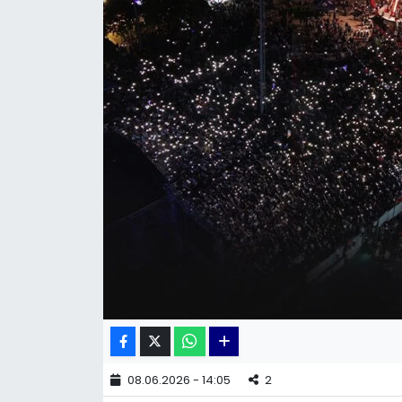
KÜLTÜR SANAT
MAGAZİN
POLİTİKA
SAĞLIK
Siyaset
SPOR
TEKNOLOJİ
Yaşam
08.06.2026 - 14:05
2
YEREL POLİTİKA