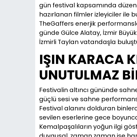
gün festival kapsamında düzen
hazırlanan filmler izleyiciler il
TheGaffers enerjik performanslar
günde Gülce Alatay, İzmir Büyük
İzmirli Taylan vatandaşla buluşt
IŞIN KARACA 
UNUTULMAZ Bİ
Festivalin altıncı gününde sahne
güçlü sesi ve sahne performansıy
Festival alanını dolduran binler
sevilen eserlerine gece boyunca 
Kemalpaşalıların yoğun ilgi g
duygusal, zaman zaman ise hare