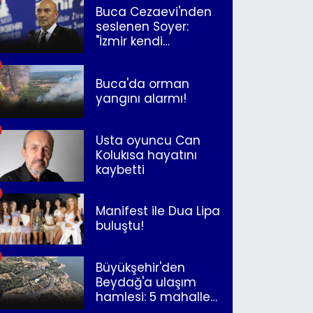
Buca Cezaevi'nden
seslenen Soyer:
"İzmir kendi
kurtuluşunu
müjdeleyecek"
Buca'da orman
yangını alarmı!
Usta oyuncu Can
Kolukısa hayatını
kaybetti
Manifest ile Dua Lipa
buluştu!
Büyükşehir'den
Beydağ'a ulaşım
hamlesi: 5 mahalle
merkeze bağlandı