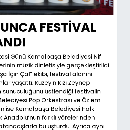
YUNCA FESTİVAL
ANDI
artesi Günü Kemalpaşa Belediyesi Nif
nin müzik dinletisiyle gerçekleştirildi.
çin Çal” ekibi, festival alanını
lar yaşattı. Kuzeyin Kızı Zeynep
n sunuculuğunu üstlendiği festivalin
 Belediyesi Pop Orkestrası ve Özlem
n ise Kemalpaşa Belediyesi Halk
 Anadolu’nun farklı yörelerinden
i vatandaşlarla buluşturdu. Ayrıca aynı