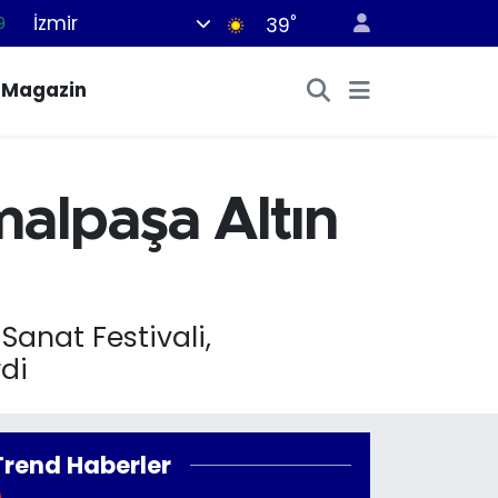
İzmir
°
6
39
1
Magazin
1
2
8
malpaşa Altın
9
Sanat Festivali,
rdi
Trend Haberler