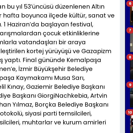
6
 bu yıl 53’üncüsü düzenlenen Altın
bir hafta boyunca ilçede kültür, sanat ve
 1 Haziran’da başlayan festival,
7
arışmalardan çocuk etkinliklerine
mlarla vatandaşları bir araya
leştirilen kortej yürüyüşü ve Gazapizm
8
ış yaptı. Final gününde Kemalpaşa
n’e, İzmir Büyükşehir Belediye
lpaşa Kaymakamı Musa Sarı,
9
il Kınay, Gaziemir Belediye Başkanı
lediye Başkanı GiorgiNachkebia, Artvin
han Yılmaz, Borçka Belediye Başkanı
kolü, siyasi parti temsilcileri,
10
ilcileri, muhtarlar ve kurum amirleri