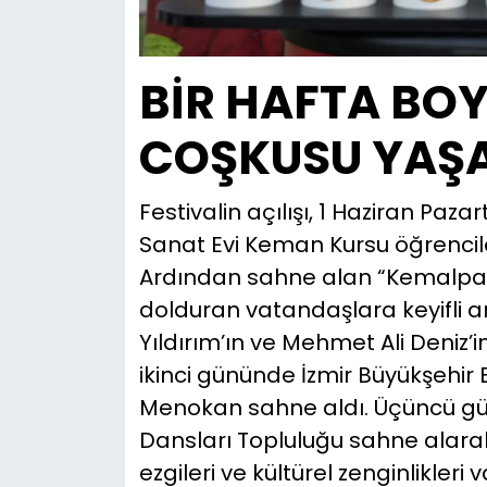
BİR HAFTA BO
COŞKUSU YAŞ
Festivalin açılışı, 1 Haziran Paz
Sanat Evi Keman Kursu öğrencileri
Ardından sahne alan “Kemalpaşa İ
dolduran vatandaşlara keyifli an
Yıldırım’ın ve Mehmet Ali Deniz’i
ikinci gününde İzmir Büyükşehir
Menokan sahne aldı. Üçüncü gü
Dansları Topluluğu sahne alarak
ezgileri ve kültürel zenginlikler