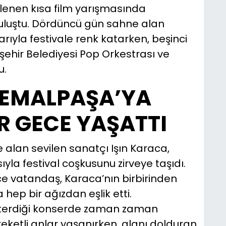
lenen kısa film yarışmasında
e buluştu. Dördüncü gün sahne alan
ıyla festivale renk katarken, beşinci
şehir Belediyesi Pop Orkestrası ve
u.
KEMALPAŞA’YA
R GECE YAŞATTI
 alan sevilen sanatçı Işın Karaca,
la festival coşkusunu zirveye taşıdı.
ce vatandaş, Karaca’nın birbirinden
hep bir ağızdan eşlik etti.
österdiği konserde zaman zaman
ketli anlar yaşanırken, alanı dolduran