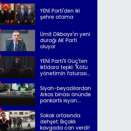
YENİ Parti'den iki
şehre atama
Ümit Dikbayır'ın yeni
durağı AK Parti
oluyor
YENİ Parti'li Güç'ten
iktidara tepki: "Kötü
yönetimin faturasını
Romanlar ödüyor"
Siyah-beyazlılardan
Arkas binası önünde
pankartlı isyan:
"Yazıklar olsun sana
İzmir"
Sokak ortasında
dehşet: Bıçaklı
kavgada can verdi!