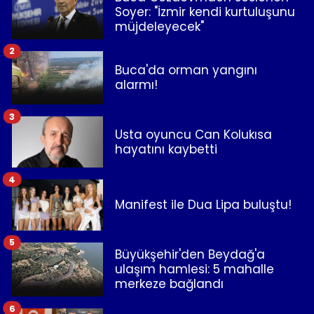
Soyer: "İzmir kendi kurtuluşunu
müjdeleyecek"
2
Buca'da orman yangını
alarmı!
3
Usta oyuncu Can Kolukısa
hayatını kaybetti
4
Manifest ile Dua Lipa buluştu!
5
Büyükşehir'den Beydağ'a
ulaşım hamlesi: 5 mahalle
merkeze bağlandı
6