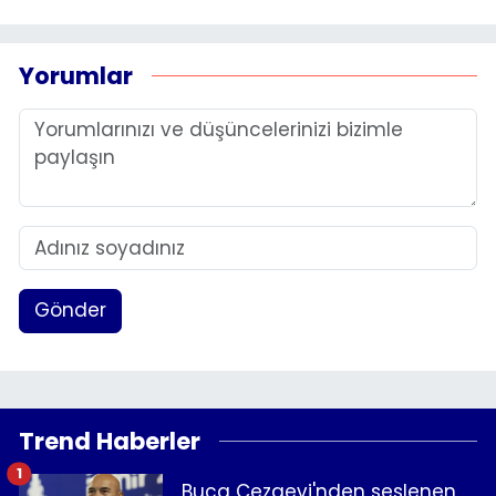
Yorumlar
Gönder
Trend Haberler
1
Buca Cezaevi'nden seslenen