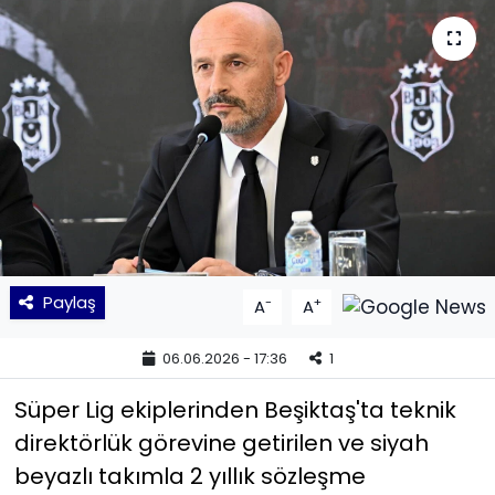
KÜLTÜR SANAT
MAGAZİN
POLİTİKA
SAĞLIK
Siyaset
Paylaş
-
+
A
A
SPOR
06.06.2026 - 17:36
1
TEKNOLOJİ
Süper Lig ekiplerinden Beşiktaş'ta teknik
Yaşam
direktörlük görevine getirilen ve siyah
beyazlı takımla 2 yıllık sözleşme
YEREL POLİTİKA