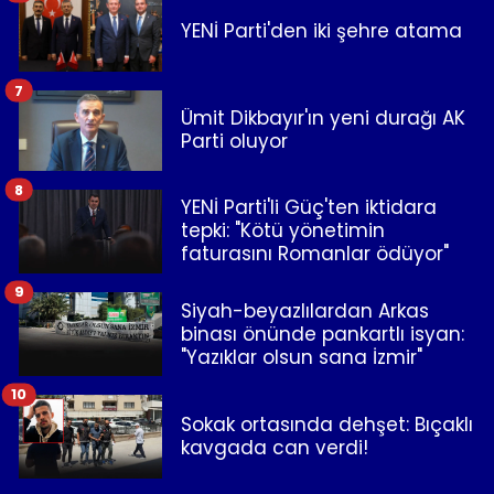
YENİ Parti'den iki şehre atama
7
Ümit Dikbayır'ın yeni durağı AK
Parti oluyor
8
YENİ Parti'li Güç'ten iktidara
tepki: "Kötü yönetimin
faturasını Romanlar ödüyor"
9
Siyah-beyazlılardan Arkas
binası önünde pankartlı isyan:
"Yazıklar olsun sana İzmir"
10
Sokak ortasında dehşet: Bıçaklı
kavgada can verdi!