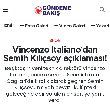
Ankara
Nöbetçi Eczaneler
İzmir
Foto Galeri
Video Galeri
Yazarl
Bilim Teknoloji
Hava Durumu
SPOR
DÜNYA
Trafik Durumu
Vincenzo Italiano'dan
EGE
Süper Lig Puan Durumu ve Fikstür
Semih Kılıçsoy açıklaması!
Beşiktaş'ın yeni teknik direktörü Vincenzo
EĞİTİM
Tüm Manşetler
Italiano, önceki sezonu Serie A takımı
Cagliari'de kiralık olarak geçiren Semih
EKONOMİ
Son Dakika Haberleri
Kılıçsoy'un siyah beyazlı kulüpteki
geleceğine dair sorulan bir soruya yanıt
English News
Haber Arşivi
verdi.
GÜNCEL