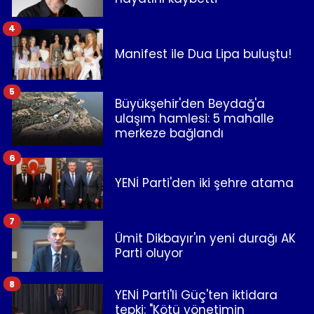
4
Manifest ile Dua Lipa buluştu!
5
Büyükşehir'den Beydağ'a
ulaşım hamlesi: 5 mahalle
merkeze bağlandı
6
YENİ Parti'den iki şehre atama
7
Ümit Dikbayır'ın yeni durağı AK
Parti oluyor
8
YENİ Parti'li Güç'ten iktidara
tepki: "Kötü yönetimin