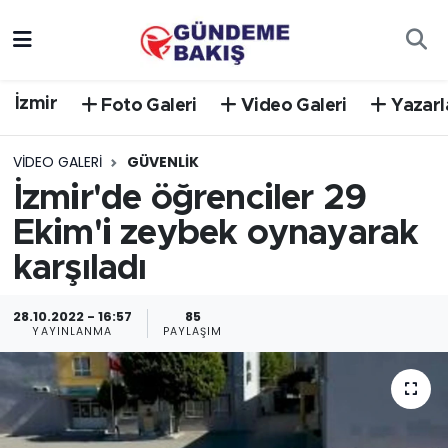
Ankara
Nöbetçi Eczaneler
İzmir
Foto Galeri
Video Galeri
Yazarl
Bilim Teknoloji
Hava Durumu
VIDEO GALERI
GÜVENLIK
DÜNYA
Trafik Durumu
İzmir'de öğrenciler 29
Ekim'i zeybek oynayarak
EGE
Süper Lig Puan Durumu ve Fikstür
karşıladı
EĞİTİM
Tüm Manşetler
28.10.2022 - 16:57
85
EKONOMİ
Son Dakika Haberleri
YAYINLANMA
PAYLAŞIM
English News
Haber Arşivi
GÜNCEL