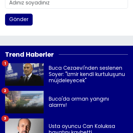
YEREL YÖNETİMLER
Gönder
Yurt
Trend Haberler
1
Buca Cezaevi'nden seslenen
Soyer: "İzmir kendi kurtuluşunu
müjdeleyecek"
2
Buca'da orman yangını
alarmı!
3
Usta oyuncu Can Kolukısa
hayatını kaybetti