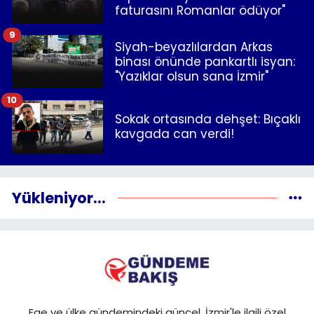
faturasını Romanlar ödüyor"
9
Siyah-beyazlılardan Arkas
binası önünde pankartlı isyan:
"Yazıklar olsun sana İzmir"
10
Sokak ortasında dehşet: Bıçaklı
kavgada can verdi!
Yükleniyor...
Ege ve ülke gündemindeki güncel, İzmir'le ilgili özel