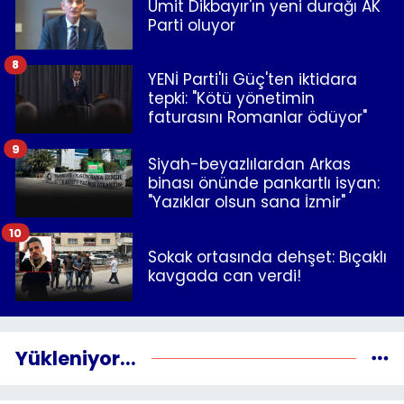
Ümit Dikbayır'ın yeni durağı AK
Parti oluyor
8
YENİ Parti'li Güç'ten iktidara
tepki: "Kötü yönetimin
faturasını Romanlar ödüyor"
9
Siyah-beyazlılardan Arkas
binası önünde pankartlı isyan:
"Yazıklar olsun sana İzmir"
10
Sokak ortasında dehşet: Bıçaklı
kavgada can verdi!
Yükleniyor...