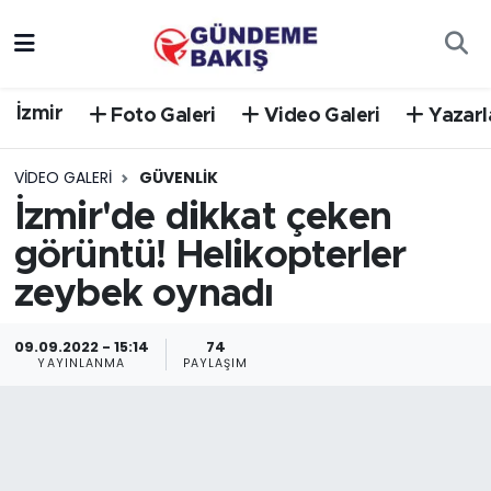
Ankara
Nöbetçi Eczaneler
İzmir
Foto Galeri
Video Galeri
Yazarl
Bilim Teknoloji
Hava Durumu
VIDEO GALERI
GÜVENLIK
DÜNYA
Trafik Durumu
İzmir'de dikkat çeken
görüntü! Helikopterler
EGE
Süper Lig Puan Durumu ve Fikstür
zeybek oynadı
EĞİTİM
Tüm Manşetler
09.09.2022 - 15:14
74
EKONOMİ
Son Dakika Haberleri
YAYINLANMA
PAYLAŞIM
English News
Haber Arşivi
GÜNCEL