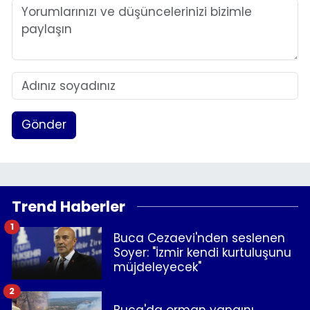
YEREL YÖNETİMLER
Yurt
Gönder
Trend Haberler
1
Buca Cezaevi'nden seslenen
Soyer: "İzmir kendi kurtuluşunu
müjdeleyecek"
2