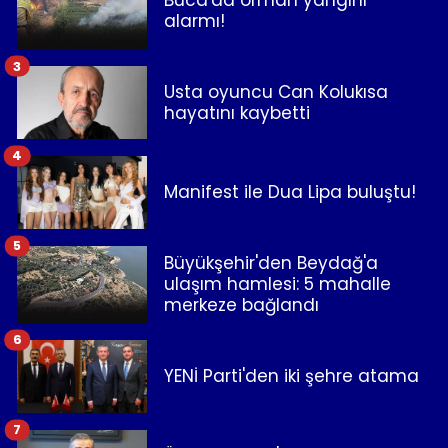
Buca'da orman yangını
alarmı!
3
Usta oyuncu Can Kolukısa
hayatını kaybetti
4
Manifest ile Dua Lipa buluştu!
5
Büyükşehir'den Beydağ'a
ulaşım hamlesi: 5 mahalle
merkeze bağlandı
6
YENİ Parti'den iki şehre atama
7