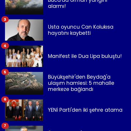
Buca'da orman yangını
alarmı!
3
Usta oyuncu Can Kolukısa
hayatını kaybetti
4
Manifest ile Dua Lipa buluştu!
5
Büyükşehir'den Beydağ'a
ulaşım hamlesi: 5 mahalle
merkeze bağlandı
6
YENİ Parti'den iki şehre atama
7