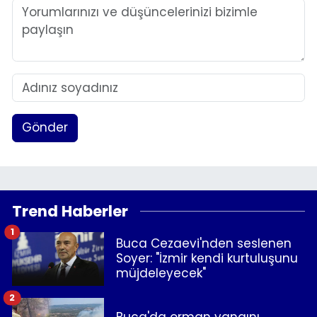
YEREL YÖNETİMLER
Yurt
Gönder
Trend Haberler
1
Buca Cezaevi'nden seslenen
Soyer: "İzmir kendi kurtuluşunu
müjdeleyecek"
2