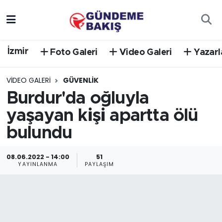
Ankara
Nöbetçi Eczaneler
İzmir
Foto Galeri
Video Galeri
Yazarl
Bilim Teknoloji
Hava Durumu
VIDEO GALERI
GÜVENLIK
DÜNYA
Trafik Durumu
Burdur'da oğluyla
yaşayan kişi apartta ölü
EGE
Süper Lig Puan Durumu ve Fikstür
bulundu
EĞİTİM
Tüm Manşetler
08.06.2022 - 14:00
51
EKONOMİ
Son Dakika Haberleri
YAYINLANMA
PAYLAŞIM
English News
Haber Arşivi
GÜNCEL