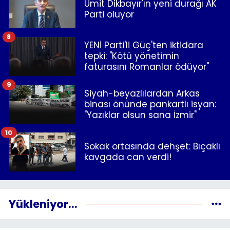
Ümit Dikbayır'ın yeni durağı AK
Parti oluyor
8
YENİ Parti'li Güç'ten iktidara
tepki: "Kötü yönetimin
faturasını Romanlar ödüyor"
9
Siyah-beyazlılardan Arkas
binası önünde pankartlı isyan:
"Yazıklar olsun sana İzmir"
10
Sokak ortasında dehşet: Bıçaklı
kavgada can verdi!
Yükleniyor...