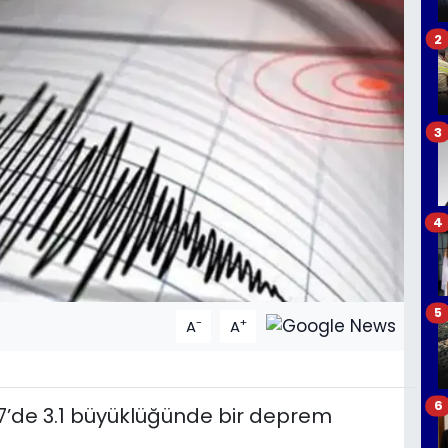
2
3
4
5
-
+
A
A
6
57’de 3.1 büyüklüğünde bir deprem