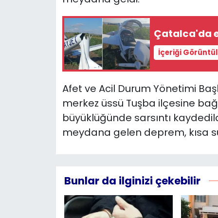
YEREL YÖNETİMLER
Çatalca'da e
Yurt
İçeriği Görüntü
Afet ve Acil Durum Yönetimi Baş
merkez üssü Tuşba ilçesine bağl
büyüklüğünde sarsıntı kaydedildi
meydana gelen deprem, kısa sü
Bunlar da ilginizi çekebilir