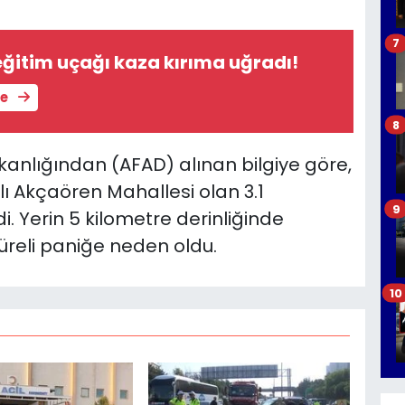
7
ğitim uçağı kaza kırıma uğradı!
le
8
kanlığından (AFAD) alınan bilgiye göre,
ı Akçaören Mahallesi olan 3.1
9
. Yerin 5 kilometre derinliğinde
reli paniğe neden oldu.
10