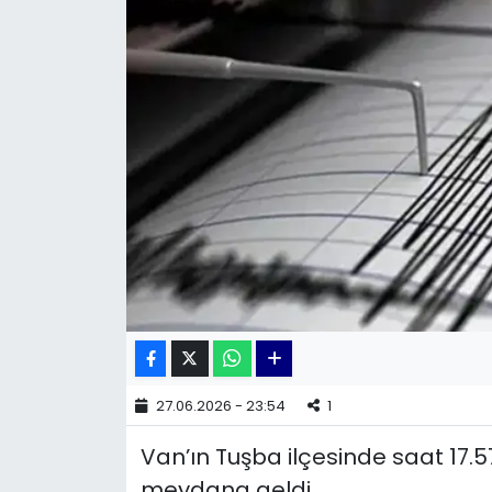
KÜLTÜR SANAT
MAGAZİN
POLİTİKA
SAĞLIK
Siyaset
SPOR
TEKNOLOJİ
27.06.2026 - 23:54
1
Yaşam
Van’ın Tuşba ilçesinde saat 17.
YEREL POLİTİKA
meydana geldi.