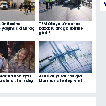
ş ünitesine
TEM Otoyolu'nda feci
4 yaşındaki Miraç
kaza: 10 araç birbirine
girdi!
lar'da konuştu,
AFAD duyurdu: Muğla
 alındı: Sınır dışı
Marmaris'te deprem!
…