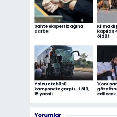
Sahte ekspertiz ağına
Klima dı
darbe!
kapılan 
öldü!
Yolcu otobüsü
'Konuşan
kamyonete çarptı... 1 ölü,
gözaltına
15 yaralı
edilecek
Yorumlar