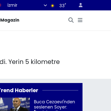
İzmir
°
8
33
8
Magazin
2
8
3
4
. Yerin 5 kilometre
Trend Haberler
Buca Cezaevi'nden
seslenen Soyer: