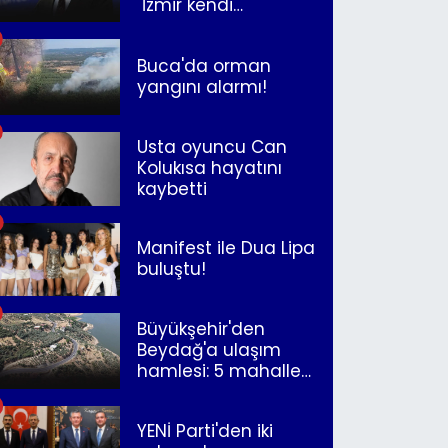
"İzmir kendi
kurtuluşunu
müjdeleyecek"
Buca'da orman
yangını alarmı!
Usta oyuncu Can
Kolukısa hayatını
kaybetti
Manifest ile Dua Lipa
buluştu!
Büyükşehir'den
Beydağ'a ulaşım
hamlesi: 5 mahalle
merkeze bağlandı
YENİ Parti'den iki