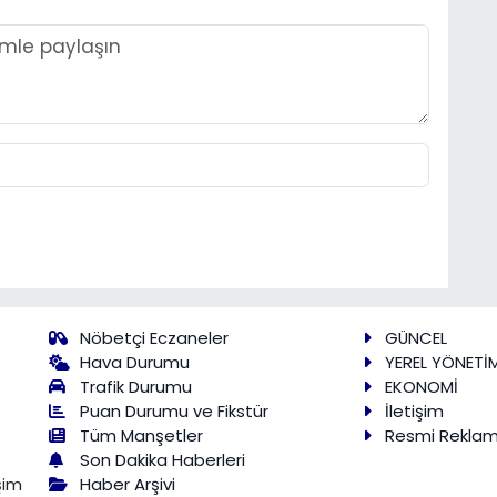
Nöbetçi Eczaneler
GÜNCEL
Hava Durumu
YEREL YÖNETİ
Trafik Durumu
EKONOMİ
Puan Durumu ve Fikstür
İletişim
Tüm Manşetler
Resmi Rekla
Son Dakika Haberleri
Haber Arşivi
şim