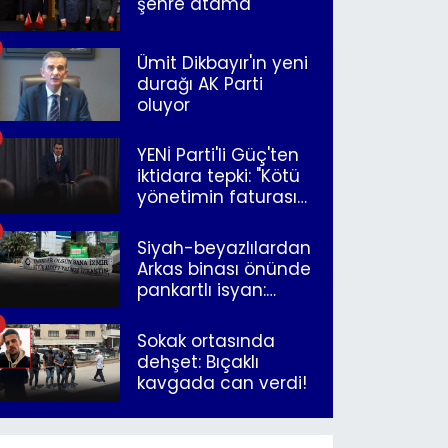
şehre atama
Ümit Dikbayır'ın yeni
durağı AK Parti
oluyor
YENİ Parti'li Güç'ten
iktidara tepki: "Kötü
yönetimin faturasını
Romanlar ödüyor"
Siyah-beyazlılardan
Arkas binası önünde
pankartlı isyan:
"Yazıklar olsun sana
İzmir"
Sokak ortasında
dehşet: Bıçaklı
kavgada can verdi!