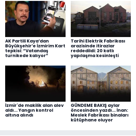
AK Partili Kaya’dan
Tarihi Elektrik Fabrikası
Büyükşehir’e İzmirim Kart
arazisinde itirazlar
tepkisi: “Vatandaş
reddedildi: 20 katlı
turnikede kalıyor”
yapılaşma kesinleşti
İzmir'de makilik alan alev
GÜNDEME BAKIŞ aylar
aldı... Yangın kontrol
öncesinden yazdı... İnan:
altına alındı
Meslek Fabrikası binaları
kütüphane oluyor