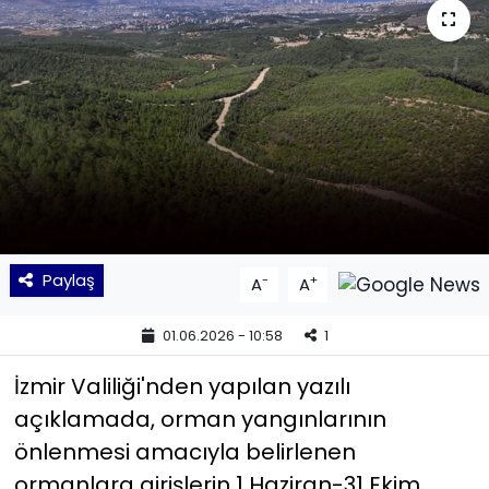
KÜLTÜR SANAT
MAGAZİN
POLİTİKA
SAĞLIK
Siyaset
Paylaş
-
+
A
A
SPOR
01.06.2026 - 10:58
1
TEKNOLOJİ
İzmir Valiliği'nden yapılan yazılı
açıklamada, orman yangınlarının
Yaşam
önlenmesi amacıyla belirlenen
ormanlara girişlerin 1 Haziran-31 Ekim
YEREL POLİTİKA