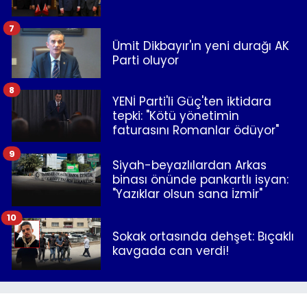
7
Ümit Dikbayır'ın yeni durağı AK
Parti oluyor
8
YENİ Parti'li Güç'ten iktidara
tepki: "Kötü yönetimin
faturasını Romanlar ödüyor"
9
Siyah-beyazlılardan Arkas
binası önünde pankartlı isyan:
"Yazıklar olsun sana İzmir"
10
Sokak ortasında dehşet: Bıçaklı
kavgada can verdi!