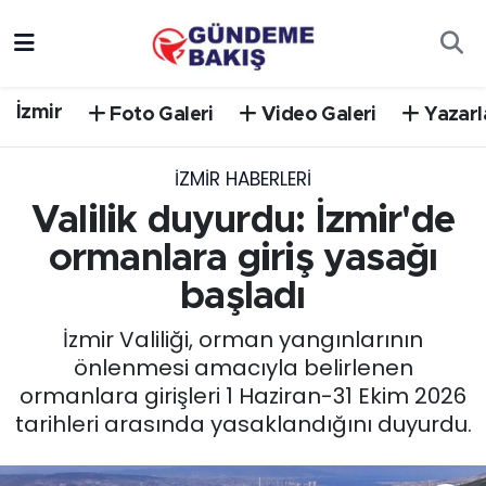
Ankara
Nöbetçi Eczaneler
İzmir
Foto Galeri
Video Galeri
Yazarl
Bilim Teknoloji
Hava Durumu
İZMIR HABERLERI
DÜNYA
Trafik Durumu
Valilik duyurdu: İzmir'de
EGE
Süper Lig Puan Durumu ve Fikstür
ormanlara giriş yasağı
başladı
EĞİTİM
Tüm Manşetler
İzmir Valiliği, orman yangınlarının
EKONOMİ
Son Dakika Haberleri
önlenmesi amacıyla belirlenen
ormanlara girişleri 1 Haziran-31 Ekim 2026
English News
Haber Arşivi
tarihleri arasında yasaklandığını duyurdu.
GÜNCEL