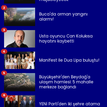
2
Buca'da orman yangını
alarmı!
3
Usta oyuncu Can Kolukısa
hayatını kaybetti
4
Manifest ile Dua Lipa buluştu!
5
Büyükşehir'den Beydağ'a
ulaşım hamlesi: 5 mahalle
merkeze bağlandı
6
YENİ Parti'den iki şehre atama