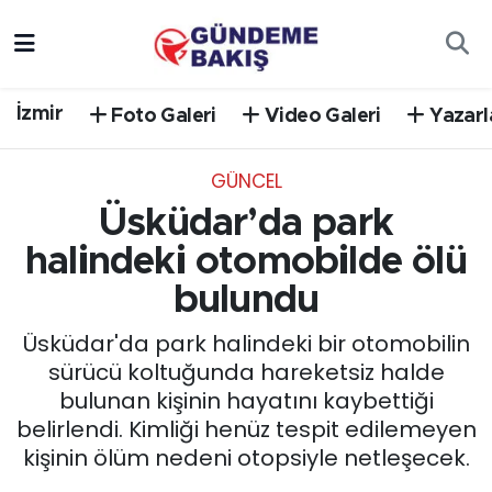
Ankara
Nöbetçi Eczaneler
İzmir
Foto Galeri
Video Galeri
Yazarl
Bilim Teknoloji
Hava Durumu
GÜNCEL
DÜNYA
Trafik Durumu
Üsküdar’da park
EGE
Süper Lig Puan Durumu ve Fikstür
halindeki otomobilde ölü
bulundu
EĞİTİM
Tüm Manşetler
Üsküdar'da park halindeki bir otomobilin
EKONOMİ
Son Dakika Haberleri
sürücü koltuğunda hareketsiz halde
bulunan kişinin hayatını kaybettiği
English News
Haber Arşivi
belirlendi. Kimliği henüz tespit edilemeyen
kişinin ölüm nedeni otopsiyle netleşecek.
GÜNCEL