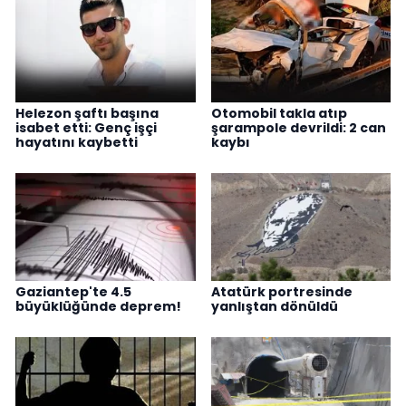
Helezon şaftı başına
Otomobil takla atıp
isabet etti: Genç işçi
şarampole devrildi: 2 can
hayatını kaybetti
kaybı
Gaziantep'te 4.5
Atatürk portresinde
büyüklüğünde deprem!
yanlıştan dönüldü