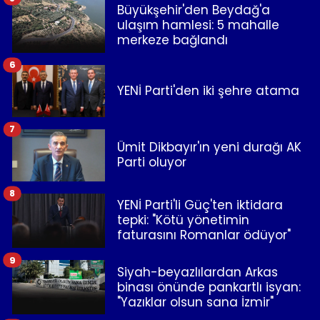
Büyükşehir'den Beydağ'a
ulaşım hamlesi: 5 mahalle
merkeze bağlandı
6
YENİ Parti'den iki şehre atama
7
Ümit Dikbayır'ın yeni durağı AK
Parti oluyor
8
YENİ Parti'li Güç'ten iktidara
tepki: "Kötü yönetimin
faturasını Romanlar ödüyor"
9
Siyah-beyazlılardan Arkas
binası önünde pankartlı isyan:
"Yazıklar olsun sana İzmir"