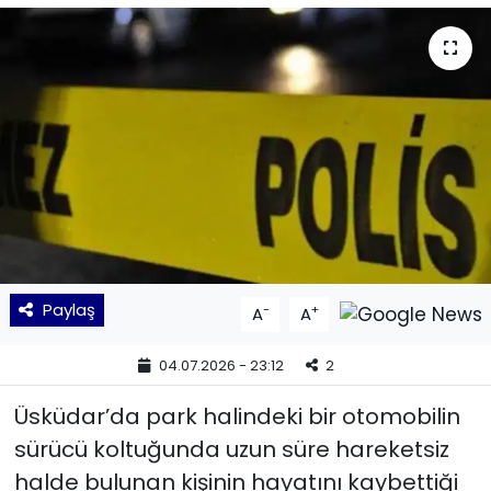
KÜLTÜR SANAT
MAGAZİN
POLİTİKA
SAĞLIK
Siyaset
Paylaş
-
+
A
A
SPOR
04.07.2026 - 23:12
2
TEKNOLOJİ
Üsküdar’da park halindeki bir otomobilin
Yaşam
sürücü koltuğunda uzun süre hareketsiz
halde bulunan kişinin hayatını kaybettiği
YEREL POLİTİKA