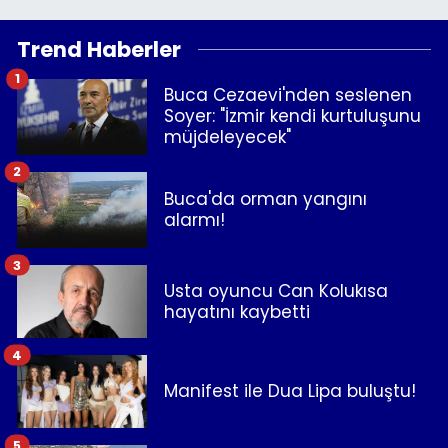
Trend Haberler
1
Buca Cezaevi'nden seslenen
Soyer: "İzmir kendi kurtuluşunu
müjdeleyecek"
2
Buca'da orman yangını
alarmı!
3
Usta oyuncu Can Kolukısa
hayatını kaybetti
4
Manifest ile Dua Lipa buluştu!
5