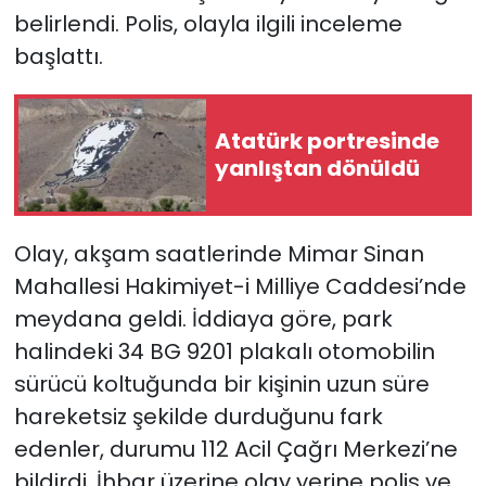
belirlendi. Polis, olayla ilgili inceleme
YEREL YÖNETİMLER
başlattı.
Yurt
Atatürk portresinde
yanlıştan dönüldü
Olay, akşam saatlerinde Mimar Sinan
Mahallesi Hakimiyet-i Milliye Caddesi’nde
meydana geldi. İddiaya göre, park
halindeki 34 BG 9201 plakalı otomobilin
sürücü koltuğunda bir kişinin uzun süre
hareketsiz şekilde durduğunu fark
edenler, durumu 112 Acil Çağrı Merkezi’ne
bildirdi. İhbar üzerine olay yerine polis ve