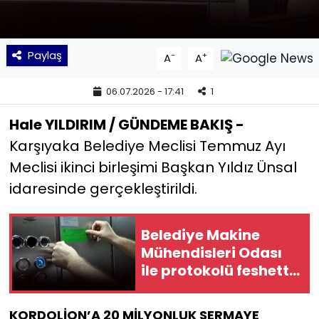
YEREL YÖNETİMLER
Paylaş
-
+
A
A
Yurt
06.07.2026 - 17:41
1
Hale YILDIRIM / GÜNDEME BAKIŞ -
Karşıyaka Belediye Meclisi Temmuz Ayı
Meclisi ikinci birleşimi Başkan Yıldız Ünsal
idaresinde gerçekleştirildi.
Belediye Makine
Mühendisleri Odası
ile protokolü feshetti:
Karşıyaka'da
'asansör' krizi!
KORDOLİON’A 20 MİLYONLUK SERMAYE