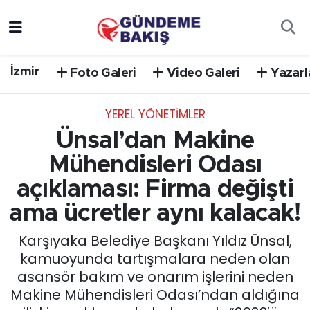
Ankara
Nöbetçi Eczaneler
İzmir
Foto Galeri
Video Galeri
Yazarl
Bilim Teknoloji
Hava Durumu
YEREL YÖNETİMLER
DÜNYA
Trafik Durumu
Ünsal’dan Makine
EGE
Süper Lig Puan Durumu ve Fikstür
Mühendisleri Odası
açıklaması: Firma değişti
EĞİTİM
Tüm Manşetler
ama ücretler aynı kalacak!
EKONOMİ
Son Dakika Haberleri
Karşıyaka Belediye Başkanı Yıldız Ünsal,
kamuoyunda tartışmalara neden olan
English News
Haber Arşivi
asansör bakım ve onarım işlerini neden
Makine Mühendisleri Odası’ndan aldığına
GÜNCEL