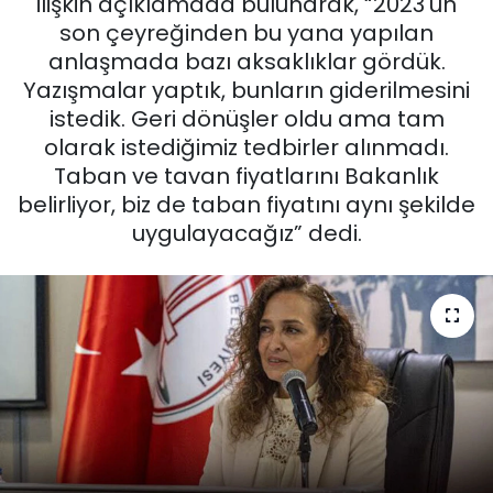
ilişkin açıklamada bulunarak, “2023'ün
son çeyreğinden bu yana yapılan
KÜLTÜR SANAT
anlaşmada bazı aksaklıklar gördük.
Yazışmalar yaptık, bunların giderilmesini
MAGAZİN
istedik. Geri dönüşler oldu ama tam
olarak istediğimiz tedbirler alınmadı.
POLİTİKA
Taban ve tavan fiyatlarını Bakanlık
belirliyor, biz de taban fiyatını aynı şekilde
SAĞLIK
uygulayacağız” dedi.
Siyaset
SPOR
TEKNOLOJİ
Yaşam
YEREL POLİTİKA