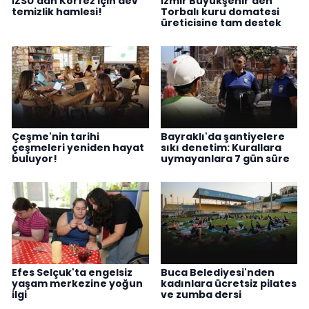
İZSU'dan Körfez için dev
İzmir Büyükşehir'den
temizlik hamlesi!
Torbalı kuru domatesi
üreticisine tam destek
Çeşme'nin tarihi
Bayraklı'da şantiyelere
çeşmeleri yeniden hayat
sıkı denetim: Kurallara
buluyor!
uymayanlara 7 gün süre
Efes Selçuk'ta engelsiz
Buca Belediyesi'nden
yaşam merkezine yoğun
kadınlara ücretsiz pilates
ilgi
ve zumba dersi