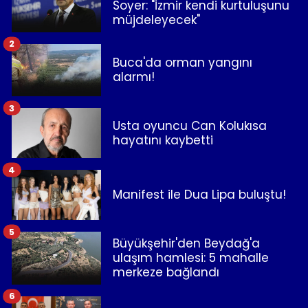
Soyer: "İzmir kendi kurtuluşunu
müjdeleyecek"
2
Buca'da orman yangını
alarmı!
3
Usta oyuncu Can Kolukısa
hayatını kaybetti
4
Manifest ile Dua Lipa buluştu!
5
Büyükşehir'den Beydağ'a
ulaşım hamlesi: 5 mahalle
merkeze bağlandı
6