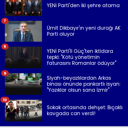
YENİ Parti'den iki şehre atama
7
Ümit Dikbayır'ın yeni durağı AK
Parti oluyor
8
YENİ Parti'li Güç'ten iktidara
tepki: "Kötü yönetimin
faturasını Romanlar ödüyor"
9
Siyah-beyazlılardan Arkas
binası önünde pankartlı isyan:
"Yazıklar olsun sana İzmir"
10
Sokak ortasında dehşet: Bıçaklı
kavgada can verdi!