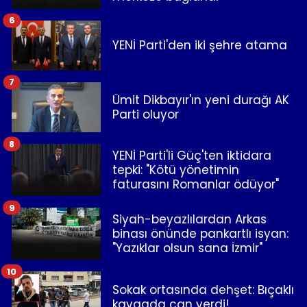
6
YENİ Parti'den iki şehre atama
7
Ümit Dikbayır'ın yeni durağı AK
Parti oluyor
8
YENİ Parti'li Güç'ten iktidara
tepki: "Kötü yönetimin
faturasını Romanlar ödüyor"
9
Siyah-beyazlılardan Arkas
binası önünde pankartlı isyan:
"Yazıklar olsun sana İzmir"
10
Sokak ortasında dehşet: Bıçaklı
kavgada can verdi!