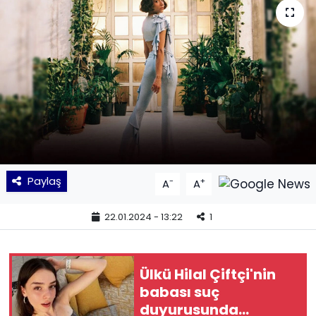
KÜLTÜR SANAT
MAGAZİN
POLİTİKA
SAĞLIK
Siyaset
Paylaş
-
+
A
A
SPOR
22.01.2024 - 13:22
1
TEKNOLOJİ
Ülkü Hilal Çiftçi'nin
Yaşam
babası suç
duyurusunda
YEREL POLİTİKA