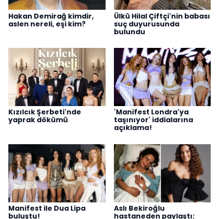
Hakan Demirağ kimdir,
Ülkü Hilal Çiftçi'nin babası
aslen nereli, eşi kim?
suç duyurusunda
bulundu
Kızılcık Şerbeti'nde
'Manifest Londra'ya
yaprak dökümü
taşınıyor' iddialarına
açıklama!
Manifest ile Dua Lipa
Aslı Bekiroğlu
buluştu!
hastaneden paylaştı: