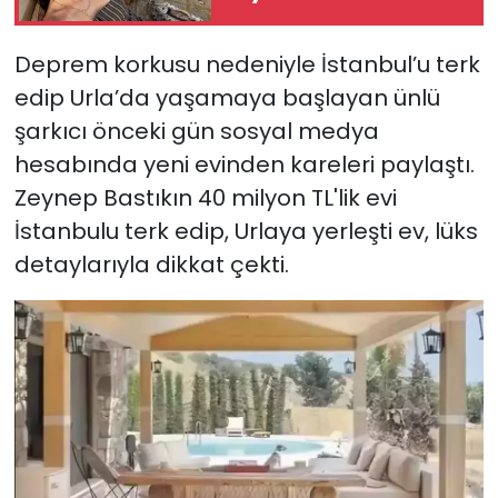
bulundu
YEREL YÖNETİMLER
Deprem korkusu nedeniyle İstanbul’u terk
edip Urla’da yaşamaya başlayan ünlü
Yurt
şarkıcı önceki gün sosyal medya
hesabında yeni evinden kareleri paylaştı.
Zeynep Bastıkın 40 milyon TL'lik evi
İstanbulu terk edip, Urlaya yerleşti ev, lüks
detaylarıyla dikkat çekti.