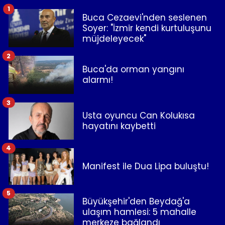
1
Buca Cezaevi'nden seslenen
Soyer: "İzmir kendi kurtuluşunu
müjdeleyecek"
2
Buca'da orman yangını
alarmı!
3
Usta oyuncu Can Kolukısa
hayatını kaybetti
4
Manifest ile Dua Lipa buluştu!
5
Büyükşehir'den Beydağ'a
ulaşım hamlesi: 5 mahalle
merkeze bağlandı