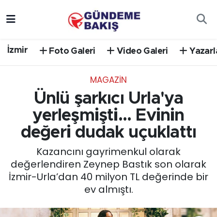
Ankara
Nöbetçi Eczaneler
İzmir
Foto Galeri
Video Galeri
Yazarl
Bilim Teknoloji
Hava Durumu
MAGAZİN
DÜNYA
Trafik Durumu
Ünlü şarkıcı Urla'ya
EGE
Süper Lig Puan Durumu ve Fikstür
yerleşmişti... Evinin
değeri dudak uçuklattı
EĞİTİM
Tüm Manşetler
Kazancını gayrimenkul olarak
EKONOMİ
Son Dakika Haberleri
değerlendiren Zeynep Bastık son olarak
İzmir-Urla’dan 40 milyon TL değerinde bir
English News
Haber Arşivi
ev almıştı.
GÜNCEL