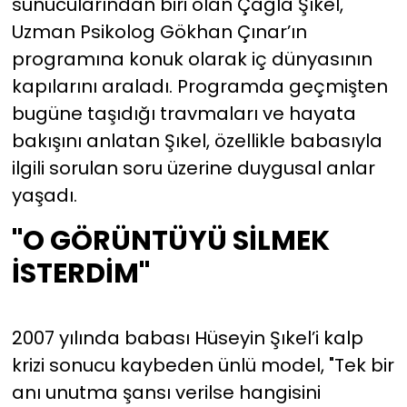
sunucularından biri olan Çağla Şıkel,
Uzman Psikolog Gökhan Çınar’ın
YEREL YÖNETİMLER
programına konuk olarak iç dünyasının
kapılarını araladı. Programda geçmişten
Yurt
bugüne taşıdığı travmaları ve hayata
bakışını anlatan Şıkel, özellikle babasıyla
ilgili sorulan soru üzerine duygusal anlar
yaşadı.
"O GÖRÜNTÜYÜ SİLMEK
İSTERDİM"
2007 yılında babası Hüseyin Şıkel’i kalp
krizi sonucu kaybeden ünlü model, "Tek bir
anı unutma şansı verilse hangisini