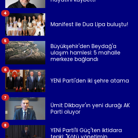
4
Manifest ile Dua Lipa buluştu!
5
Büyükşehir'den Beydağ'a
ulaşım hamlesi: 5 mahalle
merkeze bağlandı
6
YENİ Parti'den iki şehre atama
7
Ümit Dikbayır'ın yeni durağı AK
Parti oluyor
8
YENİ Parti'li Güç'ten iktidara
tepki: "Kötü yönetimin