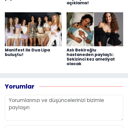
açıklama!
Manifest ile Dua Lipa
Aslı Bekiroğlu
buluştu!
hastaneden paylaştı:
Sekizinci kez ameliyat
olacak
Yorumlar