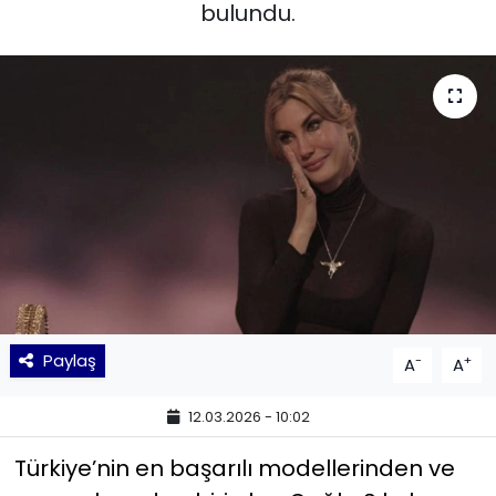
bulundu.
KÜLTÜR SANAT
MAGAZİN
POLİTİKA
SAĞLIK
Siyaset
SPOR
Paylaş
-
+
A
A
TEKNOLOJİ
12.03.2026 - 10:02
Yaşam
Türkiye’nin en başarılı modellerinden ve
YEREL POLİTİKA