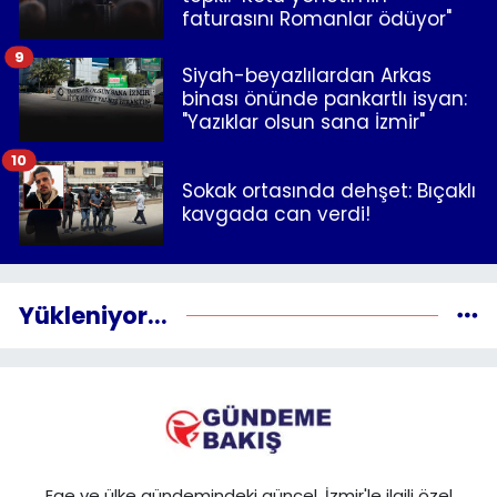
faturasını Romanlar ödüyor"
9
Siyah-beyazlılardan Arkas
binası önünde pankartlı isyan:
"Yazıklar olsun sana İzmir"
10
Sokak ortasında dehşet: Bıçaklı
kavgada can verdi!
Yükleniyor...
Ege ve ülke gündemindeki güncel, İzmir'le ilgili özel