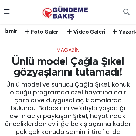
Ankara
Nöbetçi Eczaneler
İzmir
Foto Galeri
Video Galeri
Yazarl
Bilim Teknoloji
Hava Durumu
MAGAZİN
DÜNYA
Trafik Durumu
Ünlü model Çağla Şıkel
EGE
Süper Lig Puan Durumu ve Fikstür
gözyaşlarını tutamadı!
Ünlü model ve sunucu Çağla Şıkel, konuk
EĞİTİM
Tüm Manşetler
olduğu programda özel hayatına dair
çarpıcı ve duygusal açıklamalarda
EKONOMİ
Son Dakika Haberleri
bulundu. Babasının vefatıyla yaşadığı
derin acıyı paylaşan Şıkel, hayatındaki
English News
Haber Arşivi
önceliklerden evliliğe bakış açısına kadar
pek çok konuda samimi itiraflarda
GÜNCEL