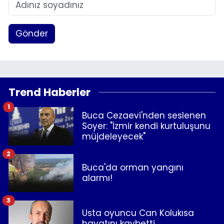
Gönder
Trend Haberler
1
Buca Cezaevi'nden seslenen
Soyer: "İzmir kendi kurtuluşunu
müjdeleyecek"
2
Buca'da orman yangını
alarmı!
3
Usta oyuncu Can Kolukısa
hayatını kaybetti