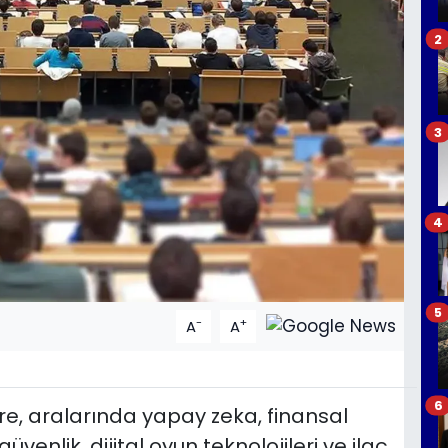
2
3
4
5
-
+
A
A
6
e, aralarında yapay zeka, finansal
güvenlik, dijital oyun teknolojileri ve ilaç