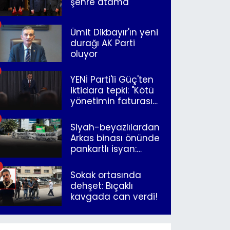
şehre atama
Ümit Dikbayır'ın yeni
durağı AK Parti
oluyor
YENİ Parti'li Güç'ten
iktidara tepki: "Kötü
yönetimin faturasını
Romanlar ödüyor"
Siyah-beyazlılardan
Arkas binası önünde
pankartlı isyan:
"Yazıklar olsun sana
İzmir"
Sokak ortasında
dehşet: Bıçaklı
kavgada can verdi!