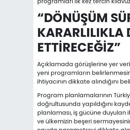
programları ilk kez tercih kılavu
“DÖNÜŞÜM SÜR
KARARLILIKLA
ETTİRECEĞİZ”
Açıklamada görüşlerine yer veril
yeni programların belirlenmesi
ihtiyacının dikkate alındığını belir
Program planlamalarının Türkiy
doğrultusunda yapıldığını kayde
planlaması, iş gücüne duyulan i
ve ülkemizin beşeri sermayesinin