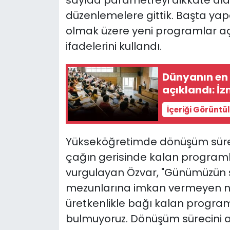
sayıda parametreyi dikkate al
düzenlemelere gittik. Başta yap
olmak üzere yeni programlar aç
ifadelerini kullandı.
Dünyanın en i
açıklandı: İz
İçeriği Görüntü
Yükseköğretimde dönüşüm süreci
çağın gerisinde kalan programla
vurgulayan Özvar, "Günümüzün ş
mezunlarına imkan vermeyen n
üretkenlikle bağı kalan program
bulmuyoruz. Dönüşüm sürecini ayn