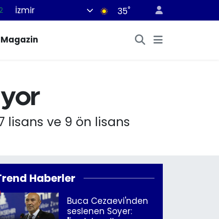
İzmir
°
35
7
7
Magazin
5
2
9
iyor
 lisans ve 9 ön lisans
Trend Haberler
Buca Cezaevi'nden
seslenen Soyer: