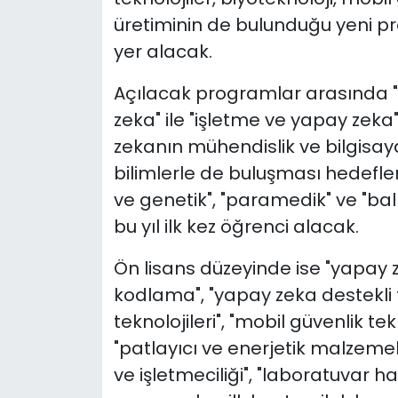
üretiminin de bulunduğu yeni pr
YEREL YÖNETİMLER
yer alacak.
Yurt
Açılacak programlar arasında "t
zeka" ile "işletme ve yapay zeka
zekanın mühendislik ve bilgisayar
bilimlerle de buluşması hedefleni
ve genetik", "paramedik" ve "balı
bu yıl ilk kez öğrenci alacak.
Ön lisans düzeyinde ise "yapay 
kodlama", "yapay zeka destekli 
teknolojileri", "mobil güvenlik tekn
"patlayıcı ve enerjetik malzemeler
ve işletmeciliği", "laboratuvar hay