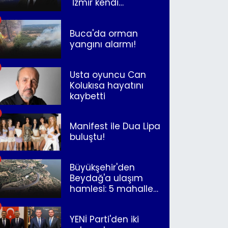
"İzmir kendi
kurtuluşunu
müjdeleyecek"
Buca'da orman
yangını alarmı!
Usta oyuncu Can
Kolukısa hayatını
kaybetti
Manifest ile Dua Lipa
buluştu!
Büyükşehir'den
Beydağ'a ulaşım
hamlesi: 5 mahalle
merkeze bağlandı
YENİ Parti'den iki