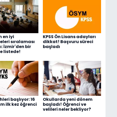
 en iyi
KPSS Ön Lisans adayları
eleri sıralaması
dikkat! Başvuru süreci
: İzmir'den bir
başladı
e listede!
hleri başlıyor: 16
Okullarda yeni dönem
m ilk kez öğrenci
başladı! Öğrenci ve
velileri neler bekliyor?