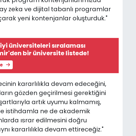
arak program kontenjanlarımızda
ay zeka ve dijital tabanlı programlar
arak yeni kontenjanlar oluşturduk."
yi üniversiteleri sıralaması
mir'den bir üniversite listede!
le
nin kararlılıkla devam edeceğini,
rın gözden geçirilmesi gerektiğini
artlarıyla artık uyumu kalmamış,
e istihdamla ne de akademik
larda ısrar edilmesini doğru
ı kararlılıkla devam ettireceğiz."