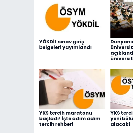
YÖKDİL sınav giriş
Dünyanın
belgeleri yayımlandı
üniversit
açıklandı
üniversit
YKS tercih maratonu
YKS terci
başladı! İşte adım adım
yeni bölü
tercih rehberi
alacak!