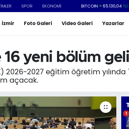
TİMLER
SPOR
EKONOMİ
DOLAR
47,7106
%0.1
EURO
55,1652
%0.2
İzmir
Foto Galeri
Video Galeri
Yazarlar
STERLİN
64,4046
%0.3
GRAM ALTIN
6618.49
%2.1
BİST100
13.773
%-1
e 16 yeni bölüm gel
 2026-2027 eğitim öğretim yılında 7
am açacak.
1