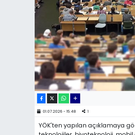
KÜLTÜR SANAT
MAGAZİN
POLİTİKA
SAĞLIK
Siyaset
SPOR
TEKNOLOJİ
01.07.2026 - 15:48
1
Yaşam
YÖK'ten yapılan açıklamaya gör
YEREL POLİTİKA
teknolojiler, biyoteknoloji, mobil 