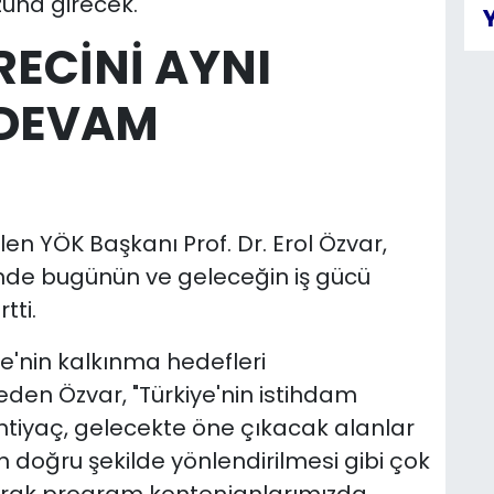
zuna girecek.
ECİNİ AYNI
 DEVAM
en YÖK Başkanı Prof. Dr. Erol Özvar,
nde bugünün ve geleceğin iş gücü
tti.
e'nin kalkınma hedefleri
den Özvar, "Türkiye'nin istihdam
htiyaç, gelecekte öne çıkacak alanlar
 doğru şekilde yönlendirilmesi gibi çok