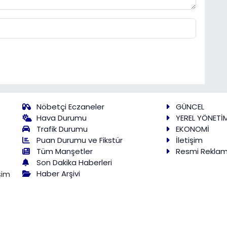
Nöbetçi Eczaneler
GÜNCEL
Hava Durumu
YEREL YÖNETİ
Trafik Durumu
EKONOMİ
Puan Durumu ve Fikstür
İletişim
Tüm Manşetler
Resmi Rekla
Son Dakika Haberleri
Haber Arşivi
şim