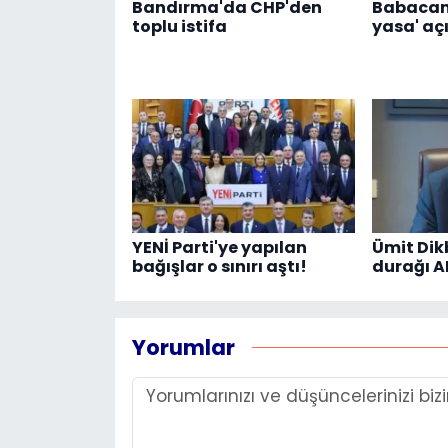
Bandırma'da CHP'den
Babacan
toplu istifa
yasa' aç
YENİ Parti'ye yapılan
Ümit Dikb
bağışlar o sınırı aştı!
durağı A
Yorumlar