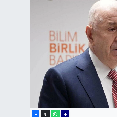
KÜLTÜR SANAT
MAGAZİN
POLİTİKA
SAĞLIK
Siyaset
SPOR
TEKNOLOJİ
Yaşam
YEREL POLİTİKA