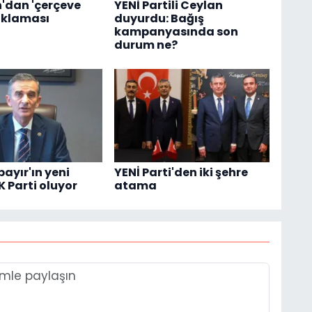
'dan 'çerçeve
YENİ Partili Ceylan
ıklaması
duyurdu: Bağış
kampanyasında son
durum ne?
ayır'ın yeni
YENİ Parti'den iki şehre
K Parti oluyor
atama