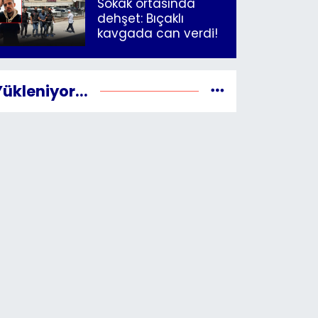
Sokak ortasında
dehşet: Bıçaklı
kavgada can verdi!
Yükleniyor...