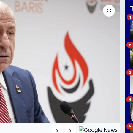
1
2
3
4
5
-
+
A
A