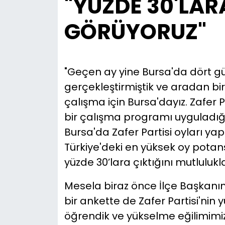
"YÜZDE 30'LAR
GÖRÜYORUZ"
"Geçen ay yine Bursa'da dört gü
gerçekleştirmiştik ve aradan bir
çalışma için Bursa'dayız. Zafer P
bir çalışma programı uyguladığın
Bursa'da Zafer Partisi oyları 
Türkiye'deki en yüksek oy potans
yüzde 30’lara çıktığını mutluluk
Mesela biraz önce İlçe Başkanım
bir ankette de Zafer Partisi'nin 
öğrendik ve yükselme eğilimim