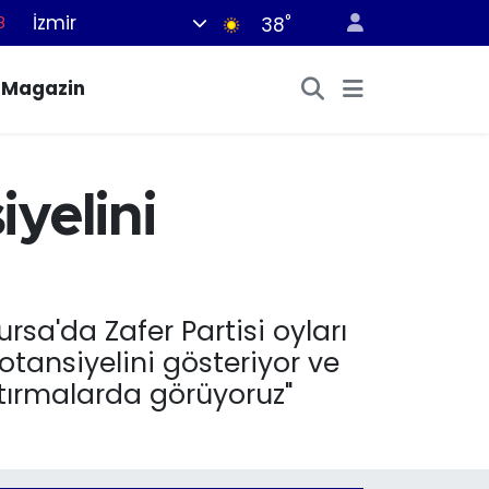
İzmir
°
38
8
2
Magazin
8
3
4
yelini
sa'da Zafer Partisi oyları
tansiyelini gösteriyor ve
ştırmalarda görüyoruz"