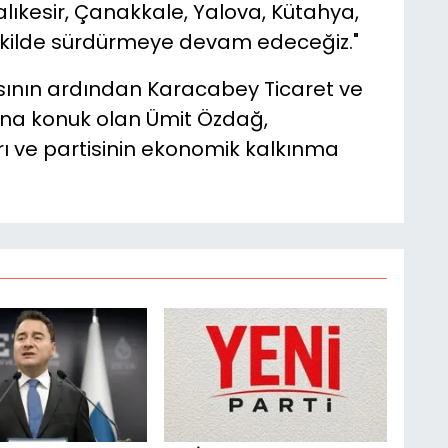
lıkesir, Çanakkale, Yalova, Kütahya,
şekilde sürdürmeye devam edeceğiz."
ısının ardından Karacabey Ticaret ve
ı'na konuk olan Ümit Özdağ,
rı ve partisinin ekonomik kalkınma