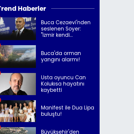
Trend Haberler
Buca Cezaevi'nden
seslenen Soyer:
"İzmir kendi
kurtuluşunu
müjdeleyecek"
Buca'da orman
yangını alarmı!
Usta oyuncu Can
Kolukısa hayatını
kaybetti
Manifest ile Dua Lipa
buluştu!
Büyükşehir'den