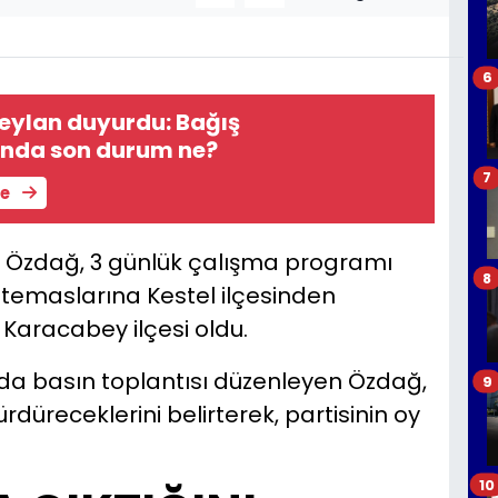
6
 Ceylan duyurdu: Bağış
nda son durum ne?
7
le
it Özdağ, 3 günlük çalışma programı
8
i temaslarına Kestel ilçesinden
 Karacabey ilçesi oldu.
ında basın toplantısı düzenleyen Özdağ,
9
düreceklerini belirterek, partisinin oy
10