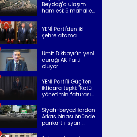
Beydağ'a ulaşım
hamlesi: 5 mahalle
merkeze bağlandı
YENİ Parti'den iki
şehre atama
Ümit Dikbayır'ın yeni
durağı AK Parti
oluyor
YENİ Parti'li Güç'ten
iktidara tepki: "Kötü
yönetimin faturasını
Romanlar ödüyor"
Siyah-beyazlılardan
Arkas binası önünde
pankartlı isyan:
"Yazıklar olsun sana
İzmir"