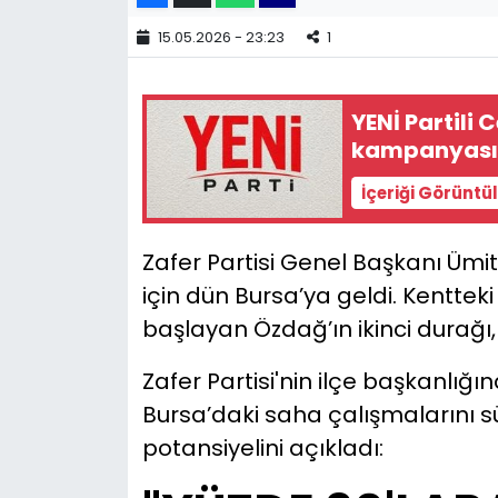
15.05.2026 - 23:23
1
YEREL YÖNETİMLER
Yurt
YENİ Partili
kampanyası
İçeriği Görüntü
Zafer Partisi Genel Başkanı Üm
için dün Bursa’ya geldi. Kenttek
başlayan Özdağ’ın ikinci durağı,
Zafer Partisi'nin ilçe başkanlığ
Bursa’daki saha çalışmalarını sür
potansiyelini açıkladı: