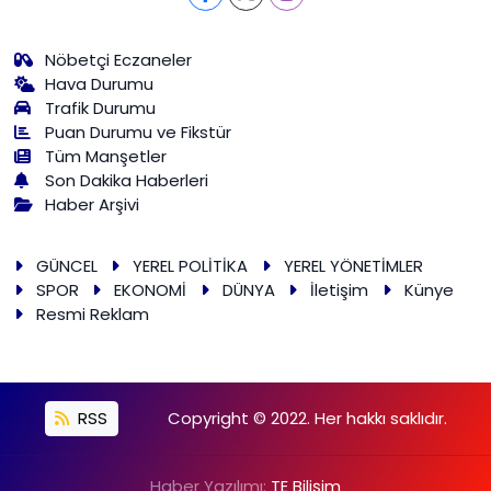
Nöbetçi Eczaneler
Hava Durumu
Trafik Durumu
Puan Durumu ve Fikstür
Tüm Manşetler
Son Dakika Haberleri
Haber Arşivi
GÜNCEL
YEREL POLİTİKA
YEREL YÖNETİMLER
SPOR
EKONOMİ
DÜNYA
İletişim
Künye
Resmi Reklam
RSS
Copyright © 2022. Her hakkı saklıdır.
Haber Yazılımı:
TE Bilişim