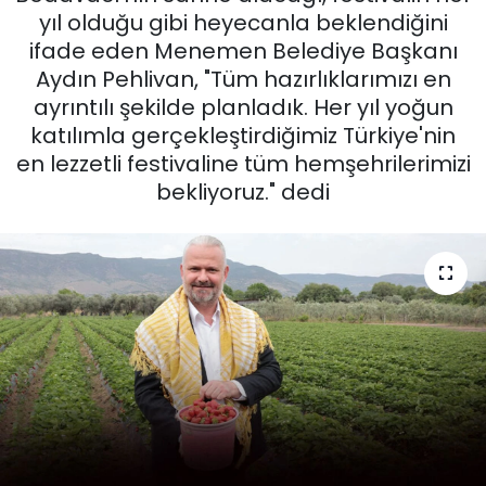
yıl olduğu gibi heyecanla beklendiğini
KÜLTÜR SANAT
ifade eden Menemen Belediye Başkanı
Aydın Pehlivan, "Tüm hazırlıklarımızı en
MAGAZİN
ayrıntılı şekilde planladık. Her yıl yoğun
katılımla gerçekleştirdiğimiz Türkiye'nin
POLİTİKA
en lezzetli festivaline tüm hemşehrilerimizi
bekliyoruz." dedi
SAĞLIK
Siyaset
SPOR
TEKNOLOJİ
Yaşam
YEREL POLİTİKA