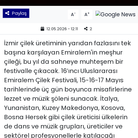
Paylaş
-
+
YEREL YÖNETİMLER
A
A
12.05.2026 - 12:11
2
Yurt
İzmir çilek üretiminin yarıdan fazlasını tek
başına karşılayan Emiralem'in meşhur
çileği, bu yıl da sahneye muhteşem bir
festivalle çıkacak. 16’ıncı Uluslararası
Emiralem Çilek Festivali, 15-16-17 Mayıs
tarihlerinde üç gün boyunca misafirlerine
lezzet ve müzik şöleni sunacak. İtalya,
Yunanistan, Kuzey Makedonya, Kosova,
Bosna Hersek gibi çilek üreticisi ülkelerin
de dans ve müzik grupları, üreticiler ve
sektörel profesyonellerle katılacağı