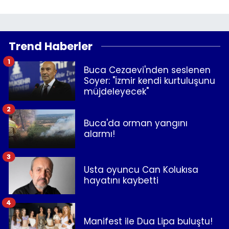
Trend Haberler
1
Buca Cezaevi'nden seslenen
Soyer: "İzmir kendi kurtuluşunu
müjdeleyecek"
2
Buca'da orman yangını
alarmı!
3
Usta oyuncu Can Kolukısa
hayatını kaybetti
4
Manifest ile Dua Lipa buluştu!