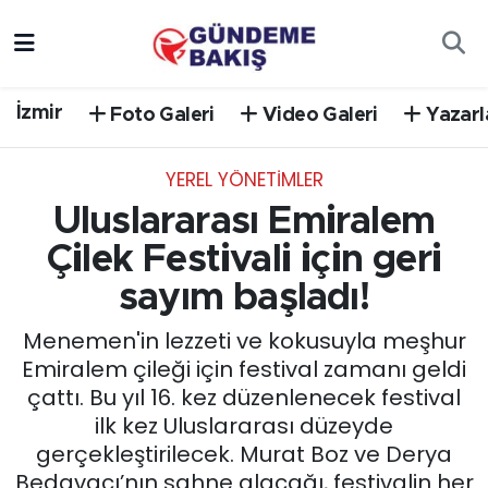
Ankara
Nöbetçi Eczaneler
İzmir
Foto Galeri
Video Galeri
Yazarl
Bilim Teknoloji
Hava Durumu
YEREL YÖNETİMLER
DÜNYA
Trafik Durumu
Uluslararası Emiralem
EGE
Süper Lig Puan Durumu ve Fikstür
Çilek Festivali için geri
sayım başladı!
EĞİTİM
Tüm Manşetler
Menemen'in lezzeti ve kokusuyla meşhur
EKONOMİ
Son Dakika Haberleri
Emiralem çileği için festival zamanı geldi
çattı. Bu yıl 16. kez düzenlenecek festival
English News
Haber Arşivi
ilk kez Uluslararası düzeyde
gerçekleştirilecek. Murat Boz ve Derya
GÜNCEL
Bedavacı’nın sahne alacağı, festivalin her