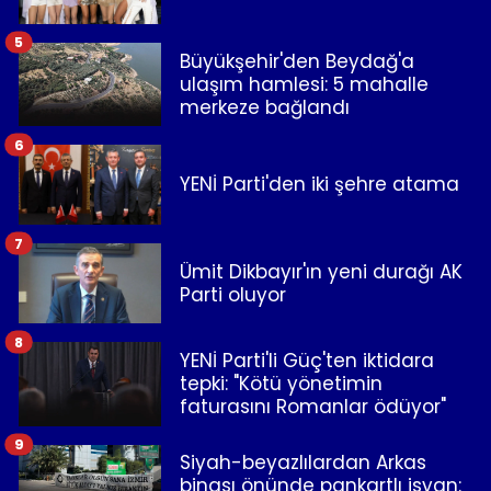
5
Büyükşehir'den Beydağ'a
ulaşım hamlesi: 5 mahalle
merkeze bağlandı
6
YENİ Parti'den iki şehre atama
7
Ümit Dikbayır'ın yeni durağı AK
Parti oluyor
8
YENİ Parti'li Güç'ten iktidara
tepki: "Kötü yönetimin
faturasını Romanlar ödüyor"
9
Siyah-beyazlılardan Arkas
binası önünde pankartlı isyan: