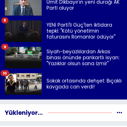
Ümit Dikbayır'ın yeni durağı AK
Parti oluyor
8
YENİ Parti'li Güç'ten iktidara
tepki: "Kötü yönetimin
faturasını Romanlar ödüyor"
9
Siyah-beyazlılardan Arkas
binası önünde pankartlı isyan:
"Yazıklar olsun sana İzmir"
10
Sokak ortasında dehşet: Bıçaklı
kavgada can verdi!
Yükleniyor...