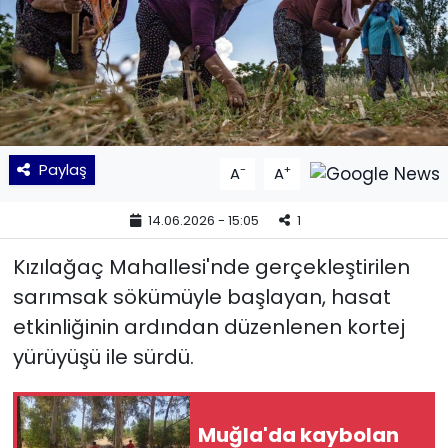
KÜLTÜR SANAT
MAGAZİN
POLİTİKA
Paylaş
-
+
A
A
SAĞLIK
14.06.2026 - 15:05
1
Siyaset
Kızılağaç Mahallesi'nde gerçekleştirilen
SPOR
sarımsak sökümüyle başlayan, hasat
etkinliğinin ardından düzenlenen kortej
TEKNOLOJİ
yürüyüşü ile sürdü.
Yaşam
Muğla'da kaybolan
YEREL POLİTİKA