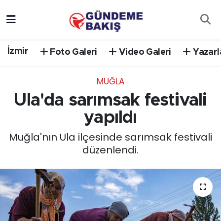
Ankara
Nöbetçi Eczaneler
İzmir
Foto Galeri
Video Galeri
Yazarl
Bilim Teknoloji
Hava Durumu
MUĞLA
DÜNYA
Trafik Durumu
Ula'da sarımsak festivali
EGE
Süper Lig Puan Durumu ve Fikstür
yapıldı
Muğla'nın Ula ilçesinde sarımsak festivali
EĞİTİM
Tüm Manşetler
düzenlendi.
EKONOMİ
Son Dakika Haberleri
English News
Haber Arşivi
GÜNCEL