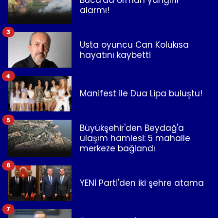
Buca'da orman yangını
alarmı!
3
Usta oyuncu Can Kolukısa
hayatını kaybetti
4
Manifest ile Dua Lipa buluştu!
5
Büyükşehir'den Beydağ'a
ulaşım hamlesi: 5 mahalle
merkeze bağlandı
6
YENİ Parti'den iki şehre atama
7