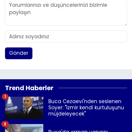
Gönder
Trend Haberler
1
Buca Cezaevi'nden seslenen
Soyer: "İzmir kendi kurtuluşunu
müjdeleyecek"
2