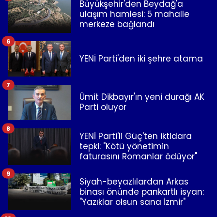
Büyükşehir'den Beydağ'a
ulaşım hamlesi: 5 mahalle
merkeze bağlandı
6
YENİ Parti'den iki şehre atama
7
Ümit Dikbayır'ın yeni durağı AK
Parti oluyor
8
YENİ Parti'li Güç'ten iktidara
tepki: "Kötü yönetimin
faturasını Romanlar ödüyor"
9
Siyah-beyazlılardan Arkas
binası önünde pankartlı isyan:
"Yazıklar olsun sana İzmir"