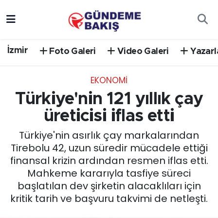
Ankara
Nöbetçi Eczaneler
İzmir
Foto Galeri
Video Galeri
Yazarl
Bilim Teknoloji
Hava Durumu
EKONOMİ
DÜNYA
Trafik Durumu
Türkiye'nin 121 yıllık çay
EGE
Süper Lig Puan Durumu ve Fikstür
üreticisi iflas etti
Türkiye'nin asırlık çay markalarından
EĞİTİM
Tüm Manşetler
Tirebolu 42, uzun süredir mücadele ettiği
finansal krizin ardından resmen iflas etti.
EKONOMİ
Son Dakika Haberleri
Mahkeme kararıyla tasfiye süreci
başlatılan dev şirketin alacaklıları için
English News
Haber Arşivi
kritik tarih ve başvuru takvimi de netleşti.
GÜNCEL