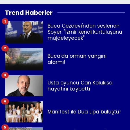
Trend Haberler
1
Buca Cezaevi'nden seslenen
Soyer: "İzmir kendi kurtuluşunu
müjdeleyecek"
2
Buca'da orman yangını
alarmı!
3
Usta oyuncu Can Kolukısa
hayatını kaybetti
4
Manifest ile Dua Lipa buluştu!
5