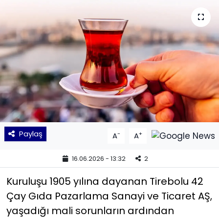
KÜLTÜR SANAT
MAGAZİN
POLİTİKA
SAĞLIK
Siyaset
Paylaş
-
+
A
A
SPOR
16.06.2026 - 13:32
2
TEKNOLOJİ
Kuruluşu 1905 yılına dayanan Tirebolu 42
Yaşam
Çay Gıda Pazarlama Sanayi ve Ticaret AŞ,
yaşadığı mali sorunların ardından
YEREL POLİTİKA