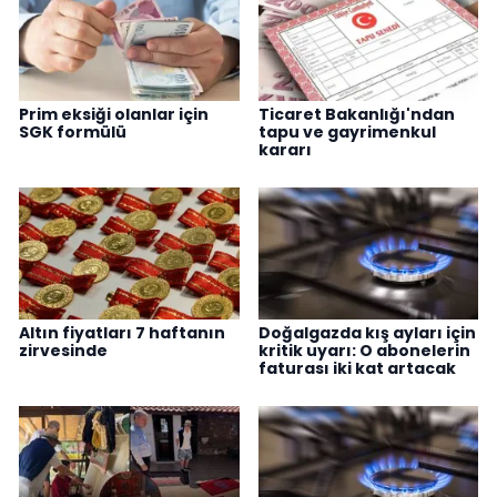
Prim eksiği olanlar için
Ticaret Bakanlığı'ndan
SGK formülü
tapu ve gayrimenkul
kararı
Altın fiyatları 7 haftanın
Doğalgazda kış ayları için
zirvesinde
kritik uyarı: O abonelerin
faturası iki kat artacak