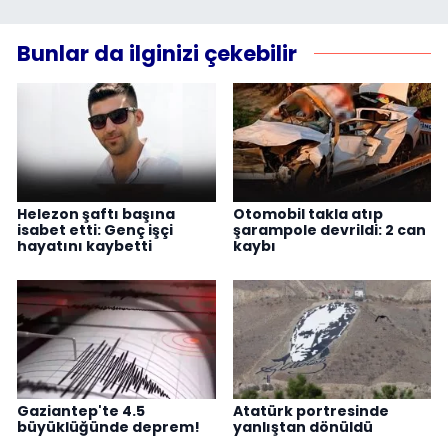
Bunlar da ilginizi çekebilir
Helezon şaftı başına
Otomobil takla atıp
isabet etti: Genç işçi
şarampole devrildi: 2 can
hayatını kaybetti
kaybı
Gaziantep'te 4.5
Atatürk portresinde
büyüklüğünde deprem!
yanlıştan dönüldü