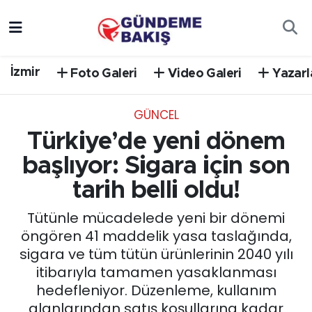
Ankara
Nöbetçi Eczaneler
İzmir
Foto Galeri
Video Galeri
Yazarl
Bilim Teknoloji
Hava Durumu
GÜNCEL
DÜNYA
Trafik Durumu
Türkiye’de yeni dönem
EGE
Süper Lig Puan Durumu ve Fikstür
başlıyor: Sigara için son
tarih belli oldu!
EĞİTİM
Tüm Manşetler
Tütünle mücadelede yeni bir dönemi
EKONOMİ
Son Dakika Haberleri
öngören 41 maddelik yasa taslağında,
sigara ve tüm tütün ürünlerinin 2040 yılı
English News
Haber Arşivi
itibarıyla tamamen yasaklanması
hedefleniyor. Düzenleme, kullanım
GÜNCEL
alanlarından satış koşullarına kadar