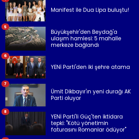
Manifest ile Dua Lipa buluştu!
5
Büyükşehir'den Beydağ'a
ulaşım hamlesi: 5 mahalle
merkeze bağlandı
6
YENİ Parti'den iki şehre atama
7
Ümit Dikbayır'ın yeni durağı AK
Parti oluyor
8
YENİ Parti'li Güç'ten iktidara
tepki: "Kötü yönetimin
faturasını Romanlar ödüyor"