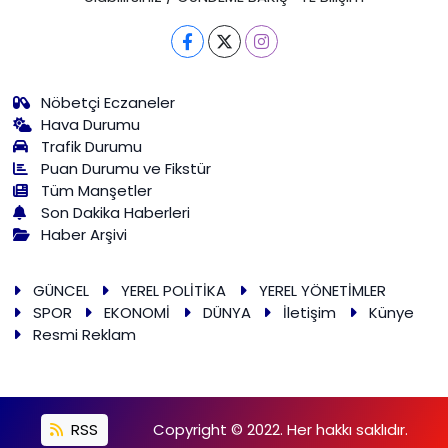
Nöbetçi Eczaneler
Hava Durumu
Trafik Durumu
Puan Durumu ve Fikstür
Tüm Manşetler
Son Dakika Haberleri
Haber Arşivi
GÜNCEL
YEREL POLİTİKA
YEREL YÖNETİMLER
SPOR
EKONOMİ
DÜNYA
İletişim
Künye
Resmi Reklam
RSS
Copyright © 2022. Her hakkı saklıdır.