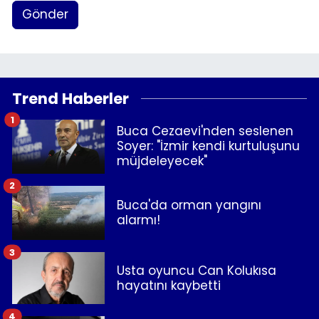
Gönder
Trend Haberler
1
Buca Cezaevi'nden seslenen
Soyer: "İzmir kendi kurtuluşunu
müjdeleyecek"
2
Buca'da orman yangını
alarmı!
3
Usta oyuncu Can Kolukısa
hayatını kaybetti
4