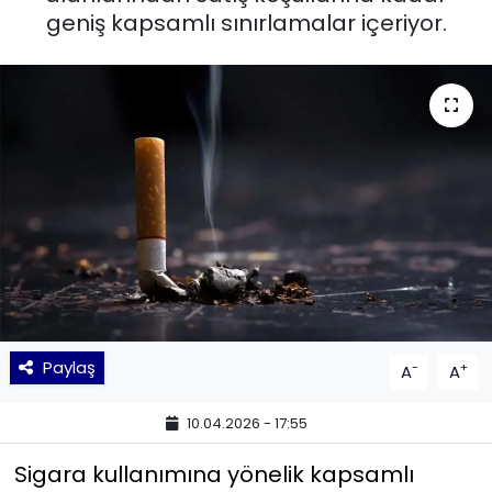
geniş kapsamlı sınırlamalar içeriyor.
KÜLTÜR SANAT
MAGAZİN
POLİTİKA
SAĞLIK
Siyaset
SPOR
Paylaş
-
+
A
A
TEKNOLOJİ
10.04.2026 - 17:55
Yaşam
Sigara kullanımına yönelik kapsamlı
YEREL POLİTİKA