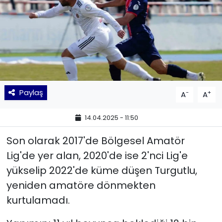
KÜLTÜR SANAT
MAGAZİN
POLİTİKA
Paylaş
SAĞLIK
-
+
A
A
14.04.2025 - 11:50
Siyaset
Son olarak 2017'de Bölgesel Amatör
SPOR
Lig'de yer alan, 2020'de ise 2'nci Lig'e
yükselip 2022'de küme düşen Turgutlu,
TEKNOLOJİ
yeniden amatöre dönmekten
Yaşam
kurtulamadı.
YEREL POLİTİKA