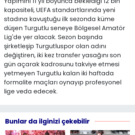
Yapımını 11 yıl boyunca beklediği 12 bin
kapasiteli, UEFA standartlarında yeni
YEREL YÖNETİMLER
stadına kavuştuğu ilk sezonda küme
düşen Turgutlu seneye Bölgesel Amatör
Yurt
Lig'de yer alacak. Sezon başında
şirketleşip Turgutluspor olan adını
değiştiren, iki kez transfer yasağını son
gün açarak kadrosunu takviye etmesi
yetmeyen Turgutlu kalan iki haftada
formalite maçları oynayıp profesyonel
lige veda edecek.
Bunlar da ilginizi çekebilir