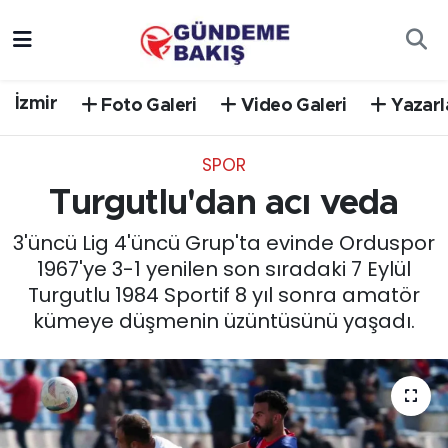
Ankara
Nöbetçi Eczaneler
İzmir
Foto Galeri
Video Galeri
Yazarl
Bilim Teknoloji
Hava Durumu
SPOR
DÜNYA
Trafik Durumu
Turgutlu'dan acı veda
EGE
Süper Lig Puan Durumu ve Fikstür
3'üncü Lig 4'üncü Grup'ta evinde Orduspor
1967'ye 3-1 yenilen son sıradaki 7 Eylül
EĞİTİM
Tüm Manşetler
Turgutlu 1984 Sportif 8 yıl sonra amatör
kümeye düşmenin üzüntüsünü yaşadı.
EKONOMİ
Son Dakika Haberleri
English News
Haber Arşivi
GÜNCEL