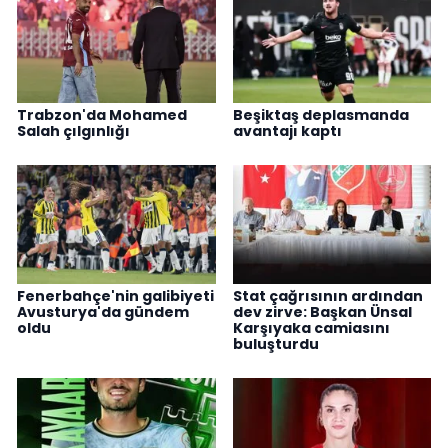
Trabzon'da Mohamed
Beşiktaş deplasmanda
Salah çılgınlığı
avantajı kaptı
Fenerbahçe'nin galibiyeti
Stat çağrısının ardından
Avusturya'da gündem
dev zirve: Başkan Ünsal
oldu
Karşıyaka camiasını
buluşturdu