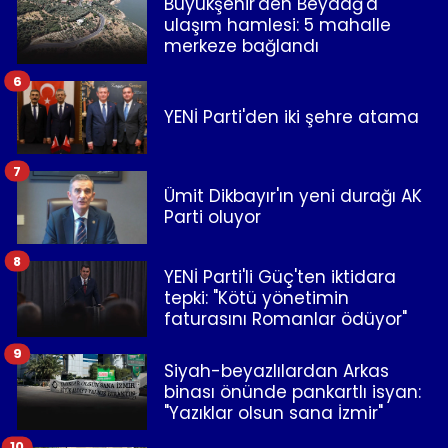
Büyükşehir'den Beydağ'a
ulaşım hamlesi: 5 mahalle
merkeze bağlandı
6
YENİ Parti'den iki şehre atama
7
Ümit Dikbayır'ın yeni durağı AK
Parti oluyor
8
YENİ Parti'li Güç'ten iktidara
tepki: "Kötü yönetimin
faturasını Romanlar ödüyor"
9
Siyah-beyazlılardan Arkas
binası önünde pankartlı isyan:
"Yazıklar olsun sana İzmir"
10