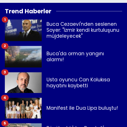
Trend Haberler
1
Buca Cezaevi'nden seslenen
Soyer: "İzmir kendi kurtuluşunu
müjdeleyecek"
2
Buca'da orman yangını
alarmı!
3
Usta oyuncu Can Kolukısa
hayatını kaybetti
4
Manifest ile Dua Lipa buluştu!
5