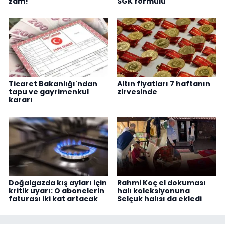
zam!
SGK formülü
Ticaret Bakanlığı'ndan
Altın fiyatları 7 haftanın
tapu ve gayrimenkul
zirvesinde
kararı
Doğalgazda kış ayları için
Rahmi Koç el dokuması
kritik uyarı: O abonelerin
halı koleksiyonuna
faturası iki kat artacak
Selçuk halısı da ekledi