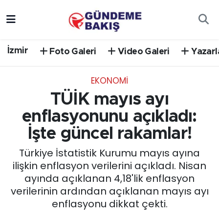
Ankara
Nöbetçi Eczaneler
İzmir
Foto Galeri
Video Galeri
Yazarl
Bilim Teknoloji
Hava Durumu
EKONOMİ
DÜNYA
Trafik Durumu
TÜİK mayıs ayı
EGE
Süper Lig Puan Durumu ve Fikstür
enflasyonunu açıkladı:
İşte güncel rakamlar!
EĞİTİM
Tüm Manşetler
Türkiye İstatistik Kurumu mayıs ayına
EKONOMİ
Son Dakika Haberleri
ilişkin enflasyon verilerini açıkladı. Nisan
ayında açıklanan 4,18'lik enflasyon
English News
Haber Arşivi
verilerinin ardından açıklanan mayıs ayı
enflasyonu dikkat çekti.
GÜNCEL