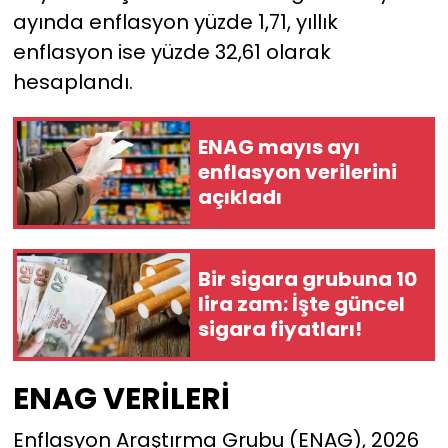
ayında enflasyon yüzde 1,71, yıllık
YEREL YÖNETİMLER
enflasyon ise yüzde 32,61 olarak
hesaplandı.
Yurt
ENAG mayıs ayı
enflasyon verilerini
açıkladı
Bir sigara grubuna 10
lira zam: İşte güncel
sigara fiyatları!
ENAG VERİLERİ
Enflasyon Araştırma Grubu (ENAG), 2026