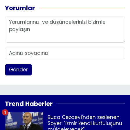
Yorumlar
Gönder
Trend Haberler
1
Buca Cezaevi'nden seslenen
Soyer: "İzmir kendi kurtuluşunu
müjdeleyecek"