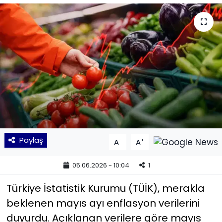
KÜLTÜR SANAT
MAGAZİN
POLİTİKA
SAĞLIK
Siyaset
Paylaş
-
+
A
A
SPOR
05.06.2026 - 10:04
1
TEKNOLOJİ
Türkiye İstatistik Kurumu (TÜİK), merakla
Yaşam
beklenen mayıs ayı enflasyon verilerini
duyurdu. Açıklanan verilere göre mayıs
YEREL POLİTİKA