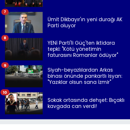
7
Ümit Dikbayır'ın yeni durağı AK
Parti oluyor
8
YENİ Parti'li Güç'ten iktidara
tepki: "Kötü yönetimin
faturasını Romanlar ödüyor"
9
Siyah-beyazlılardan Arkas
binası önünde pankartlı isyan:
"Yazıklar olsun sana İzmir"
10
Sokak ortasında dehşet: Bıçaklı
kavgada can verdi!