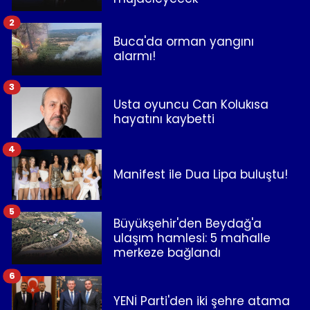
2
Buca'da orman yangını
alarmı!
3
Usta oyuncu Can Kolukısa
hayatını kaybetti
4
Manifest ile Dua Lipa buluştu!
5
Büyükşehir'den Beydağ'a
ulaşım hamlesi: 5 mahalle
merkeze bağlandı
6
YENİ Parti'den iki şehre atama