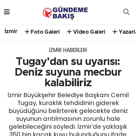
Ankara
Nöbetçi Eczaneler
İzmir
Foto Galeri
Video Galeri
Yazarl
Bilim Teknoloji
Hava Durumu
İZMIR HABERLERI
DÜNYA
Trafik Durumu
Tugay’dan su uyarısı:
EGE
Süper Lig Puan Durumu ve Fikstür
Deniz suyuna mecbur
kalabiliriz
EĞİTİM
Tüm Manşetler
İzmir Büyükşehir Belediye Başkanı Cemil
EKONOMİ
Son Dakika Haberleri
Tugay, kuraklık tehdidinin giderek
büyüdüğünü belirterek gelecekte deniz
English News
Haber Arşivi
suyunun arıtılmasının zorunlu hale
gelebileceğini söyledi. İzmir’de yaklaşık
GÜNCEL
350 bin kaçak kuyu bulunduğunu ifade