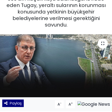
eden Tugay, yeraltı sularının korunması
KÜLTÜR SANAT
konusunda yetkinin büyükşehir
belediyelerine verilmesi gerektiğini
MAGAZİN
savundu.
POLİTİKA
SAĞLIK
Siyaset
SPOR
TEKNOLOJİ
Yaşam
Paylaş
-
+
A
A
YEREL POLİTİKA