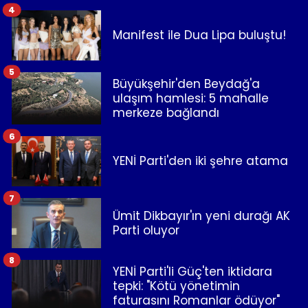
4
Manifest ile Dua Lipa buluştu!
5
Büyükşehir'den Beydağ'a
ulaşım hamlesi: 5 mahalle
merkeze bağlandı
6
YENİ Parti'den iki şehre atama
7
Ümit Dikbayır'ın yeni durağı AK
Parti oluyor
8
YENİ Parti'li Güç'ten iktidara
tepki: "Kötü yönetimin
faturasını Romanlar ödüyor"