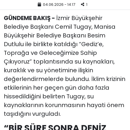
04.06.2026 - 14:17
1
YEREL YÖNETİMLER
GÜNDEME BAKIŞ -
İzmir Büyükşehir
Belediye Başkanı Cemil Tugay, Manisa
Yurt
Büyükşehir Belediye Başkanı Besim
Dutlulu ile birlikte katıldığı “Gediz’e,
Toprağa ve Geleceğimize Sahip
Çıkıyoruz” toplantısında su kaynakları,
kuraklık ve su yönetimine ilişkin
değerlendirmelerde bulundu. İklim krizinin
etkilerinin her geçen gün daha fazla
hissedildiğini belirten Tugay, su
kaynaklarının korunmasının hayati önem
taşıdığını vurguladı.
“BİR SÜRE SONRA DENİZ