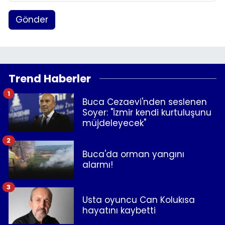
Gönder
Trend Haberler
1
Buca Cezaevi'nden seslenen
Soyer: "İzmir kendi kurtuluşunu
müjdeleyecek"
2
Buca'da orman yangını
alarmı!
3
Usta oyuncu Can Kolukısa
hayatını kaybetti