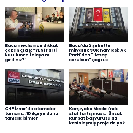
Buca meclisinde dikkat
Buca'da 3 şirkette
çeken çıkış: “YENİ Parti
milyarlık SGK hamlesi: AK
kurulunca telaşa mı
Parti'den "Hesap
girdiniz?”
sorulsun" çağrısı
CHP İzmir'de atamalar
Karşıyaka Meclisi'nde
tamam... 10 ilçeye daha
stat tartışması... Ünsal:
tanıdık isimler!
Ruhsat başvurusu da
kesinleşmiş proje de yok!