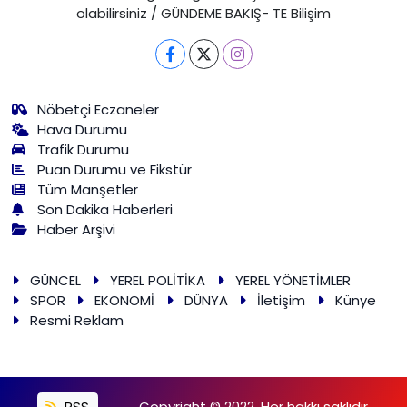
olabilirsiniz / GÜNDEME BAKIŞ- TE Bilişim
Nöbetçi Eczaneler
Hava Durumu
Trafik Durumu
Puan Durumu ve Fikstür
Tüm Manşetler
Son Dakika Haberleri
Haber Arşivi
GÜNCEL
YEREL POLİTİKA
YEREL YÖNETİMLER
SPOR
EKONOMİ
DÜNYA
İletişim
Künye
Resmi Reklam
RSS
Copyright © 2022. Her hakkı saklıdır.