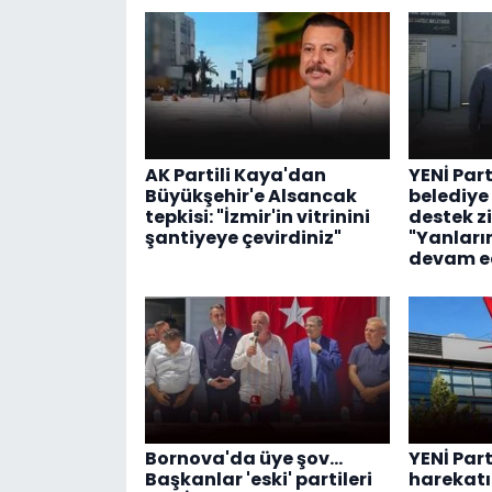
AK Partili Kaya'dan
YENİ Part
Büyükşehir'e Alsancak
belediye
tepkisi: "İzmir'in vitrinini
destek zi
şantiyeye çevirdiniz"
"Yanlar
devam e
Bornova'da üye şov...
YENİ Part
Başkanlar 'eski' partileri
harekatı: