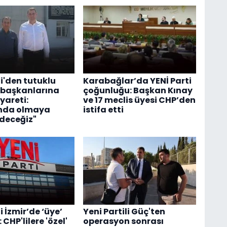
i'den tutuklu
Karabağlar’da YENİ Parti
 başkanlarına
çoğunluğu: Başkan Kınay
yareti:
ve 17 meclis üyesi CHP’den
ında olmaya
istifa etti
deceğiz"
i İzmir’de ‘üye’
Yeni Partili Güç'ten
 CHP'lilere 'özel'
operasyon sonrası