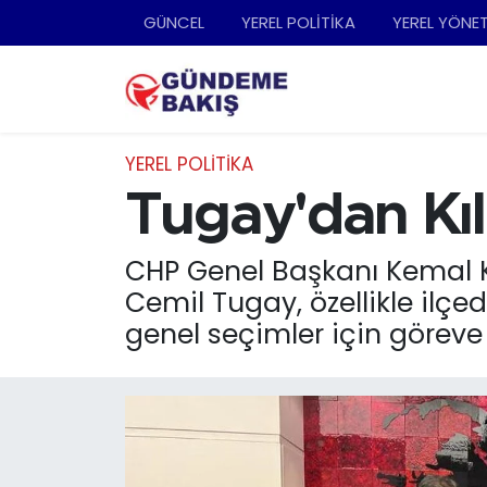
GÜNCEL
YEREL POLİTİKA
YEREL YÖNE
Ankara
Nöbetçi Eczaneler
Bilim Teknoloji
Hava Durumu
YEREL POLİTİKA
DÜNYA
Trafik Durumu
Tugay'dan Kıl
EGE
Süper Lig Puan Durumu ve Fikstür
CHP Genel Başkanı Kemal Kı
Cemil Tugay, özellikle ilç
EĞİTİM
Tüm Manşetler
genel seçimler için göreve 
EKONOMİ
Son Dakika Haberleri
English News
Haber Arşivi
GÜNCEL