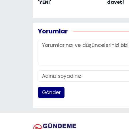
'YENİ'
davet!
Yorumlar
Gönder