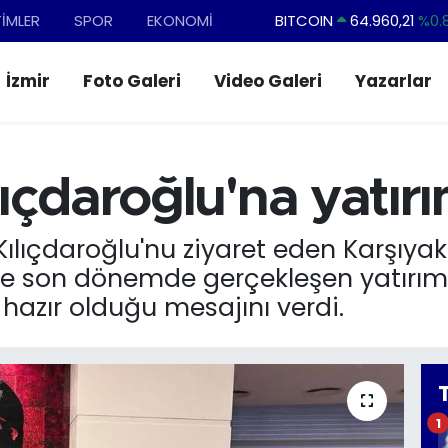
TİMLER
SPOR
EKONOMİ
BITCOIN
64.960,21
%0.
DOLAR
47,7436
%0.
İzmir
Foto Galeri
Video Galeri
Yazarlar
EURO
55,2510
%0.
STERLİN
64,4811
%0.
GRAM ALTIN
6660.55
%0.
ıçdaroğlu'na yatır
BİST100
13.779
%-
lıçdaroğlu'nu ziyaret eden Karşıyak
ede son dönemde gerçekleşen yatırıml
hazır olduğu mesajını verdi.
1