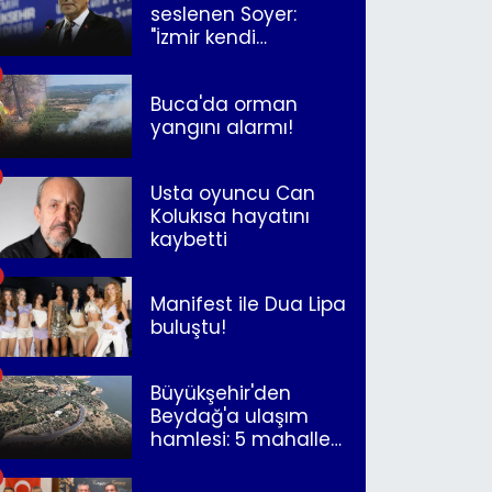
seslenen Soyer:
"İzmir kendi
kurtuluşunu
müjdeleyecek"
Buca'da orman
yangını alarmı!
Usta oyuncu Can
Kolukısa hayatını
kaybetti
Manifest ile Dua Lipa
buluştu!
Büyükşehir'den
Beydağ'a ulaşım
hamlesi: 5 mahalle
merkeze bağlandı