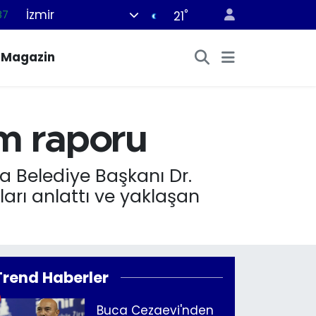
İzmir
°
87
21
18
Magazin
32
38
03
ım raporu
14
a Belediye Başkanı Dr.
arı anlattı ve yaklaşan
Trend Haberler
Buca Cezaevi'nden