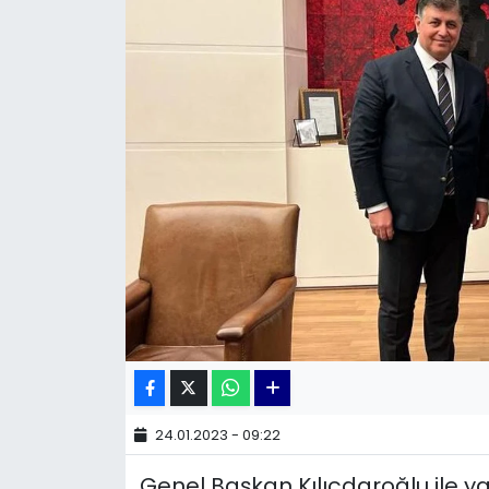
KÜLTÜR SANAT
MAGAZİN
POLİTİKA
SAĞLIK
Siyaset
SPOR
TEKNOLOJİ
Yaşam
24.01.2023 - 09:22
Genel Başkan Kılıçdaroğlu ile y
YEREL POLİTİKA