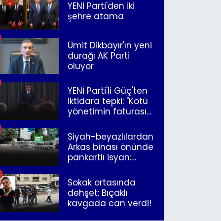
YENİ Parti'den iki
şehre atama
Ümit Dikbayır'ın yeni
durağı AK Parti
oluyor
YENİ Parti'li Güç'ten
iktidara tepki: "Kötü
yönetimin faturasını
Romanlar ödüyor"
Siyah-beyazlılardan
Arkas binası önünde
pankartlı isyan:
"Yazıklar olsun sana
İzmir"
Sokak ortasında
dehşet: Bıçaklı
kavgada can verdi!