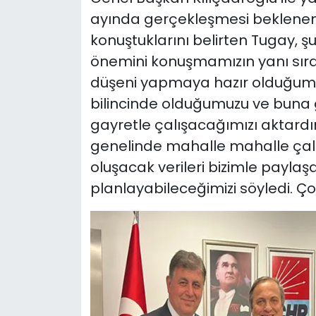
ayında gerçekleşmesi beklenen
YEREL YÖNETİMLER
konuştuklarını belirten Tugay, şu
önemini konuşmamızın yanı sıra
Yurt
düşeni yapmaya hazır olduğumu
bilincinde olduğumuzu ve buna gö
gayretle çalışacağımızı aktardı
genelinde mahalle mahalle çalı
oluşacak verileri bizimle paylaş
planlayabileceğimizi söyledi. Ço