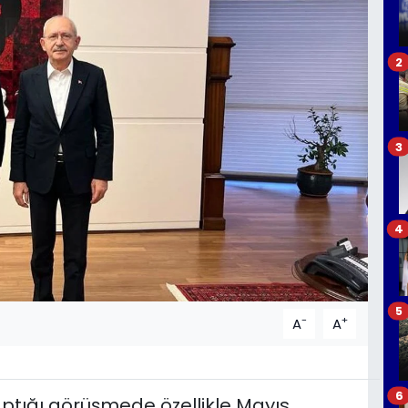
2
3
4
5
-
+
A
A
6
aptığı görüşmede özellikle Mayıs