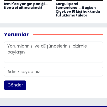
İzmir'de yangın paniği...
Sorgu işlemi
Kontrol altına alındı!
tamamlandı... Başkan
Çiçek ve 15 kişi hakkında
tutuklama talebi
Yorumlar
Gönder