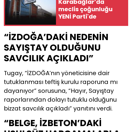
Karabağlar’da
meclis çoğunluğu
YENİ Parti'de
“İZDOĞA’DAKİ NEDENİN
SAYIŞTAY OLDUĞUNU
SAVCILIK AÇIKLADI”
Tugay, “İZDOĞA’nın yöneticisine dair
tutuklanması teftiş kurulu raporuna mı
dayanıyor” sorusuna, “Hayır, Sayıştay
raporlarından dolayı tutuklu olduğunu
bizzat savcılık açıkladı” yanıtını verdi.
“BELGE, İZBETON’DAKİ