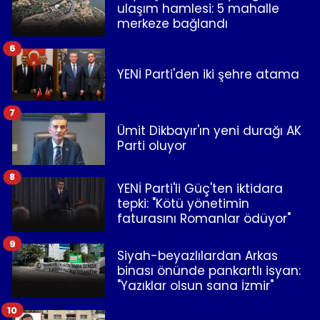
ulaşım hamlesi: 5 mahalle
merkeze bağlandı
6
YENİ Parti'den iki şehre atama
7
Ümit Dikbayır'ın yeni durağı AK
Parti oluyor
8
YENİ Parti'li Güç'ten iktidara
tepki: "Kötü yönetimin
faturasını Romanlar ödüyor"
9
Siyah-beyazlılardan Arkas
binası önünde pankartlı isyan:
"Yazıklar olsun sana İzmir"
10