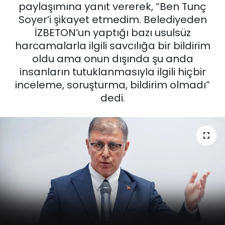
paylaşımına yanıt vererek, “Ben Tunç
KÜLTÜR SANAT
Soyer’i şikayet etmedim. Belediyeden
İZBETON’un yaptığı bazı usulsüz
MAGAZİN
harcamalarla ilgili savcılığa bir bildirim
oldu ama onun dışında şu anda
POLİTİKA
insanların tutuklanmasıyla ilgili hiçbir
inceleme, soruşturma, bildirim olmadı”
SAĞLIK
dedi.
Siyaset
SPOR
TEKNOLOJİ
Yaşam
YEREL POLİTİKA