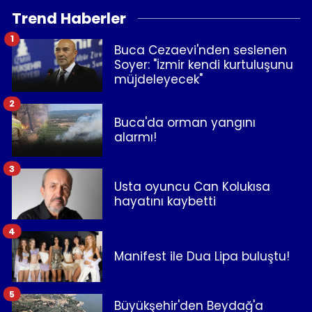
Trend Haberler
1
Buca Cezaevi'nden seslenen
Soyer: "İzmir kendi kurtuluşunu
müjdeleyecek"
2
Buca'da orman yangını
alarmı!
3
Usta oyuncu Can Kolukısa
hayatını kaybetti
4
Manifest ile Dua Lipa buluştu!
5
Büyükşehir'den Beydağ'a