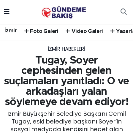
Ankara
Nöbetçi Eczaneler
İzmir
Foto Galeri
Video Galeri
Yazarl
Bilim Teknoloji
Hava Durumu
İZMIR HABERLERI
DÜNYA
Trafik Durumu
Tugay, Soyer
EGE
Süper Lig Puan Durumu ve Fikstür
cephesinden gelen
suçlamaları yanıtladı: O ve
EĞİTİM
Tüm Manşetler
arkadaşları yalan
EKONOMİ
Son Dakika Haberleri
söylemeye devam ediyor!
İzmir Büyükşehir Belediye Başkanı Cemil
English News
Haber Arşivi
Tugay, eski belediye başkanı Soyer’in
sosyal medyada kendisini hedef alan
GÜNCEL