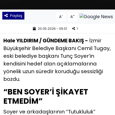
YEREL YÖNETİMLER
Paylaş
-
+
A
A
Yurt
20.05.2026 - 09:01
1
Hale YILDIRIM / GÜNDEME BAKIŞ -
İzmir
Büyükşehir Belediye Başkanı Cemil Tugay,
eski belediye başkanı Tunç Soyer’in
kendisini hedef alan açıklamalarına
yönelik uzun süredir koruduğu sessizliği
bozdu.
“BEN SOYER’İ ŞİKAYET
ETMEDİM”
Soyer ve arkadaşlarının “Tutukluluk”