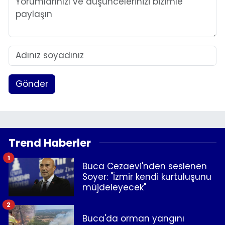
Gönder
Trend Haberler
1
Buca Cezaevi'nden seslenen
Soyer: "İzmir kendi kurtuluşunu
müjdeleyecek"
2
Buca'da orman yangını