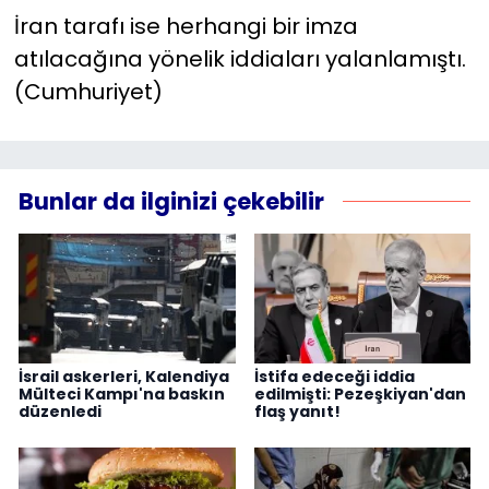
İran tarafı ise herhangi bir imza
atılacağına yönelik iddiaları yalanlamıştı.
(Cumhuriyet)
Bunlar da ilginizi çekebilir
İsrail askerleri, Kalendiya
İstifa edeceği iddia
Mülteci Kampı'na baskın
edilmişti: Pezeşkiyan'dan
düzenledi
flaş yanıt!