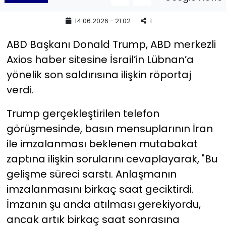
14.06.2026 - 21:02
1
YEREL YÖNETİMLER
ABD Başkanı Donald Trump, ABD merkezli
Yurt
Axios haber sitesine İsrail’in Lübnan’a
yönelik son saldırısına ilişkin röportaj
verdi.
Trump gerçekleştirilen telefon
görüşmesinde, basın mensuplarının İran
ile imzalanması beklenen mutabakat
zaptına ilişkin sorularını cevaplayarak, "Bu
gelişme süreci sarstı. Anlaşmanın
imzalanmasını birkaç saat geciktirdi.
İmzanın şu anda atılması gerekiyordu,
ancak artık birkaç saat sonrasına