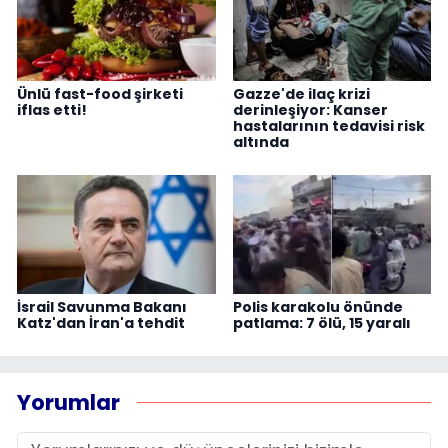
Ünlü fast-food şirketi
Gazze'de ilaç krizi
iflas etti!
derinleşiyor: Kanser
hastalarının tedavisi risk
altında
İsrail Savunma Bakanı
Polis karakolu önünde
Katz'dan İran'a tehdit
patlama: 7 ölü, 15 yaralı
Yorumlar