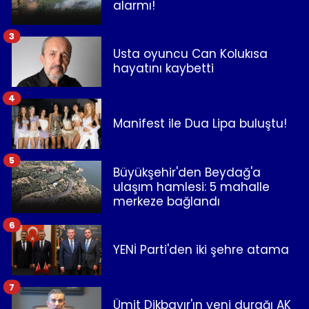
alarmı!
3
Usta oyuncu Can Kolukısa
hayatını kaybetti
4
Manifest ile Dua Lipa buluştu!
5
Büyükşehir'den Beydağ'a
ulaşım hamlesi: 5 mahalle
merkeze bağlandı
6
YENİ Parti'den iki şehre atama
7
Ümit Dikbayır'ın yeni durağı AK