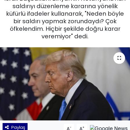
saldırıyı düzenleme kararına yönelik
KÜLTÜR SANAT
küfürlü ifadeler kullanarak, "Neden böyle
bir saldırı yapmak zorundaydı? Çok
MAGAZİN
öfkelendim. Hiçbir şekilde doğru karar
veremiyor" dedi.
POLİTİKA
SAĞLIK
Siyaset
SPOR
TEKNOLOJİ
Yaşam
Paylaş
-
+
YEREL POLİTİKA
A
A