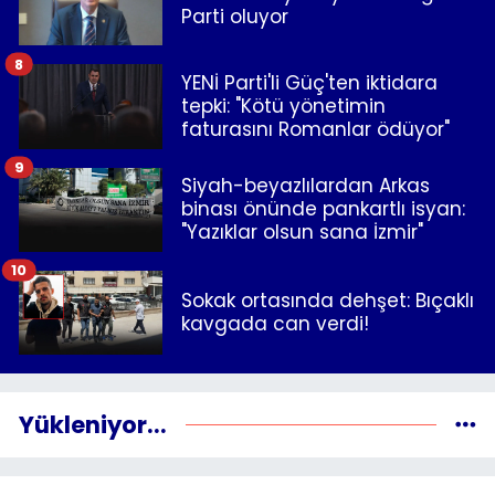
Parti oluyor
8
YENİ Parti'li Güç'ten iktidara
tepki: "Kötü yönetimin
faturasını Romanlar ödüyor"
9
Siyah-beyazlılardan Arkas
binası önünde pankartlı isyan:
"Yazıklar olsun sana İzmir"
10
Sokak ortasında dehşet: Bıçaklı
kavgada can verdi!
Yükleniyor...