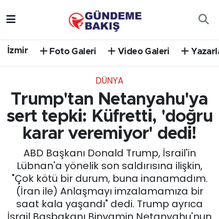
Ankara
Nöbetçi Eczaneler
İzmir
Foto Galeri
Video Galeri
Yazarl
Bilim Teknoloji
Hava Durumu
DÜNYA
DÜNYA
Trafik Durumu
Trump'tan Netanyahu'ya
EGE
Süper Lig Puan Durumu ve Fikstür
sert tepki: Küfretti, 'doğru
karar veremiyor' dedi!
EĞİTİM
Tüm Manşetler
ABD Başkanı Donald Trump, İsrail'in
EKONOMİ
Son Dakika Haberleri
Lübnan'a yönelik son saldırısına ilişkin,
"Çok kötü bir durum, buna inanamadım.
English News
Haber Arşivi
(İran ile) Anlaşmayı imzalamamıza bir
saat kala yaşandı" dedi. Trump ayrıca
GÜNCEL
İsrail Başbakanı Binyamin Netanyahu'nun