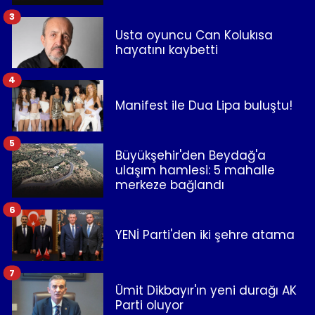
3
Usta oyuncu Can Kolukısa
hayatını kaybetti
4
Manifest ile Dua Lipa buluştu!
5
Büyükşehir'den Beydağ'a
ulaşım hamlesi: 5 mahalle
merkeze bağlandı
6
YENİ Parti'den iki şehre atama
7
Ümit Dikbayır'ın yeni durağı AK
Parti oluyor