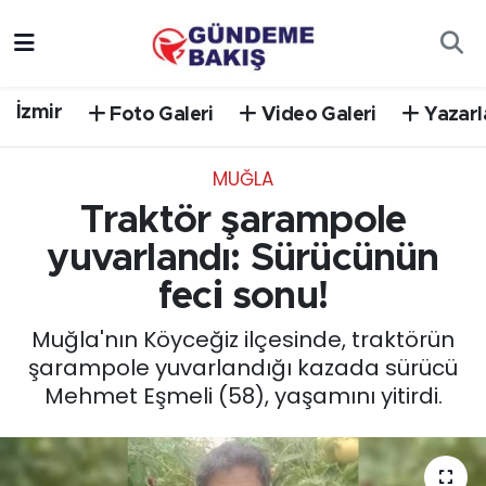
Ankara
Nöbetçi Eczaneler
İzmir
Foto Galeri
Video Galeri
Yazarl
Bilim Teknoloji
Hava Durumu
MUĞLA
DÜNYA
Trafik Durumu
Traktör şarampole
EGE
Süper Lig Puan Durumu ve Fikstür
yuvarlandı: Sürücünün
feci sonu!
EĞİTİM
Tüm Manşetler
Muğla'nın Köyceğiz ilçesinde, traktörün
EKONOMİ
Son Dakika Haberleri
şarampole yuvarlandığı kazada sürücü
Mehmet Eşmeli (58), yaşamını yitirdi.
English News
Haber Arşivi
GÜNCEL