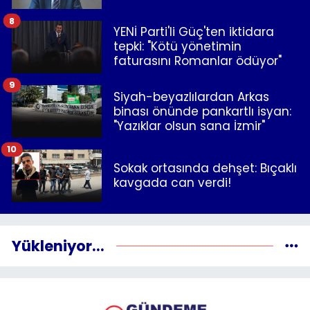
8
YENİ Parti'li Güç'ten iktidara
tepki: "Kötü yönetimin
faturasını Romanlar ödüyor"
9
Siyah-beyazlılardan Arkas
binası önünde pankartlı isyan:
"Yazıklar olsun sana İzmir"
10
Sokak ortasında dehşet: Bıçaklı
kavgada can verdi!
Yükleniyor...