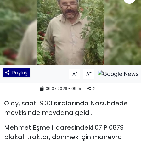
KÜLTÜR SANAT
MAGAZİN
POLİTİKA
SAĞLIK
Paylaş
-
+
A
A
Siyaset
06.07.2026 - 09:15
2
SPOR
Olay, saat 19.30 sıralarında Nasuhdede
TEKNOLOJİ
mevkisinde meydana geldi.
Yaşam
Mehmet Eşmeli idaresindeki 07 P 0879
plakalı traktör, dönmek için manevra
YEREL POLİTİKA