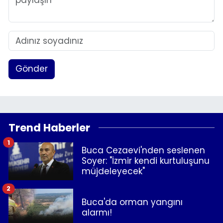
Gönder
Trend Haberler
1
Buca Cezaevi'nden seslenen
Soyer: "İzmir kendi kurtuluşunu
müjdeleyecek"
2
Buca'da orman yangını
alarmı!