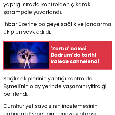
yaptığı sırada kontrolden çıkarak
şarampole yuvarlandı.
YEREL YÖNETİMLER
İhbar üzerine bölgeye sağlık ve jandarma
Yurt
ekipleri sevk edildi.
'Zorba' balesi
Bodrum'da tarihi
kalede sahnelendi
Sağlık ekiplerinin yaptığı kontrolde
Eşmeli'nin olay yerinde yaşamını yitirdiği
belirlendi.
Cumhuriyet savcısının incelemesinin
ardından Eşmeli'nin cenazesi otopsi