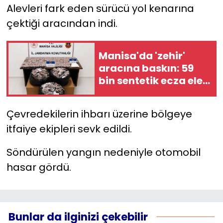
Alevleri fark eden sürücü yol kenarına
çektiği aracından indi.
YEREL YÖNETİMLER
Yurt
Manisa'da 'zehir'
aracına baskın: 59
bin sentetik ecza ele
geçirildi!
Çevredekilerin ihbarı üzerine bölgeye
itfaiye ekipleri sevk edildi.
Söndürülen yangın nedeniyle otomobil
hasar gördü.
Bunlar da ilginizi çekebilir