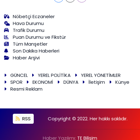
Nöbetçi Eczaneler
Hava Durumu
Trafik Durumu
Puan Durumu ve Fikstür
Tüm Manşetler
Son Dakika Haberleri
Haber Arşivi
GÜNCEL
YEREL POLİTİKA
YEREL YÖNETİMLER
SPOR
EKONOMİ
DÜNYA
İletişim
Künye
Resmi Reklam
RSS
Copyright © 2022. Her hakkı saklıdır.
Haber Yazılımı:
TE Bilişim