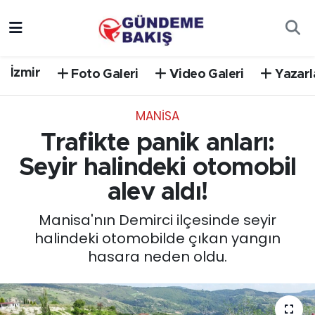
Ankara
Nöbetçi Eczaneler
İzmir
Foto Galeri
Video Galeri
Yazarl
Bilim Teknoloji
Hava Durumu
MANISA
DÜNYA
Trafik Durumu
Trafikte panik anları:
EGE
Süper Lig Puan Durumu ve Fikstür
Seyir halindeki otomobil
alev aldı!
EĞİTİM
Tüm Manşetler
Manisa'nın Demirci ilçesinde seyir
EKONOMİ
Son Dakika Haberleri
halindeki otomobilde çıkan yangın
hasara neden oldu.
English News
Haber Arşivi
GÜNCEL