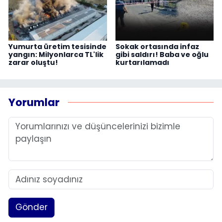
Yumurta üretim tesisinde
Sokak ortasında infaz
yangın: Milyonlarca TL'lik
gibi saldırı! Baba ve oğlu
zarar oluştu!
kurtarılamadı
Yorumlar
Gönder