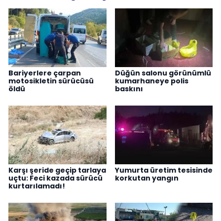
Bariyerlere çarpan
Düğün salonu görünümlü
motosikletin sürücüsü
kumarhaneye polis
öldü
baskını
Karşı şeride geçip tarlaya
Yumurta üretim tesisinde
uçtu: Feci kazada sürücü
korkutan yangın
kurtarılamadı!