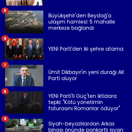
5
Büyükşehir'den Beydağ'a
ulaşım hamlesi: 5 mahalle
merkeze bağlandı
6
YENİ Parti'den iki şehre atama
7
Ümit Dikbayır'ın yeni durağı AK
Parti oluyor
8
YENİ Parti'li Güç'ten iktidara
tepki: "Kötü yönetimin
faturasını Romanlar ödüyor"
9
Siyah-beyazlılardan Arkas
binası önünde pankartlı isyan: