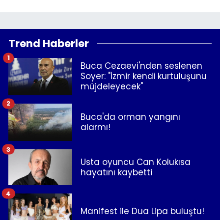
Trend Haberler
1
Buca Cezaevi'nden seslenen
Soyer: "İzmir kendi kurtuluşunu
müjdeleyecek"
2
Buca'da orman yangını
alarmı!
3
Usta oyuncu Can Kolukısa
hayatını kaybetti
4
Manifest ile Dua Lipa buluştu!