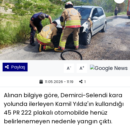
KÜLTÜR SANAT
MAGAZİN
POLİTİKA
SAĞLIK
Paylaş
-
+
A
A
Siyaset
11.05.2026 - 11:19
1
SPOR
Alınan bilgiye göre, Demirci-Selendi kara
TEKNOLOJİ
yolunda ilerleyen Kamil Yıldız'ın kullandığı
45 PR 222 plakalı otomobilde henüz
Yaşam
belirlenemeyen nedenle yangın çıktı.
YEREL POLİTİKA