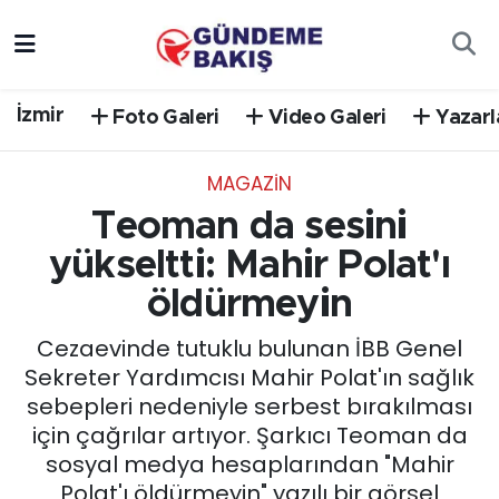
Ankara
Nöbetçi Eczaneler
İzmir
Foto Galeri
Video Galeri
Yazarl
Bilim Teknoloji
Hava Durumu
MAGAZİN
DÜNYA
Trafik Durumu
Teoman da sesini
EGE
Süper Lig Puan Durumu ve Fikstür
yükseltti: Mahir Polat'ı
öldürmeyin
EĞİTİM
Tüm Manşetler
Cezaevinde tutuklu bulunan İBB Genel
EKONOMİ
Son Dakika Haberleri
Sekreter Yardımcısı Mahir Polat'ın sağlık
sebepleri nedeniyle serbest bırakılması
English News
Haber Arşivi
için çağrılar artıyor. Şarkıcı Teoman da
sosyal medya hesaplarından "Mahir
GÜNCEL
Polat'ı öldürmeyin" yazılı bir görsel