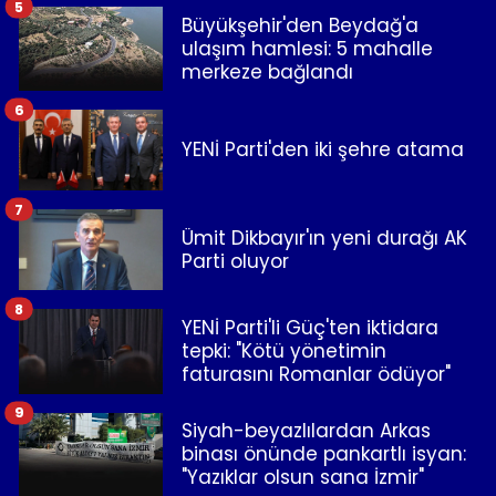
5
Büyükşehir'den Beydağ'a
ulaşım hamlesi: 5 mahalle
merkeze bağlandı
6
YENİ Parti'den iki şehre atama
7
Ümit Dikbayır'ın yeni durağı AK
Parti oluyor
8
YENİ Parti'li Güç'ten iktidara
tepki: "Kötü yönetimin
faturasını Romanlar ödüyor"
9
Siyah-beyazlılardan Arkas
binası önünde pankartlı isyan:
"Yazıklar olsun sana İzmir"