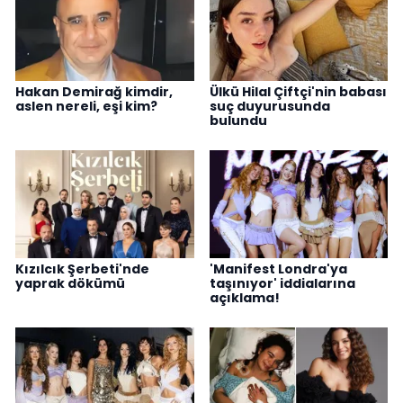
Hakan Demirağ kimdir,
Ülkü Hilal Çiftçi'nin babası
aslen nereli, eşi kim?
suç duyurusunda
bulundu
Kızılcık Şerbeti'nde
'Manifest Londra'ya
yaprak dökümü
taşınıyor' iddialarına
açıklama!