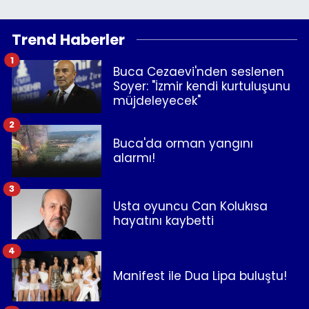
Trend Haberler
1
Buca Cezaevi'nden seslenen
Soyer: "İzmir kendi kurtuluşunu
müjdeleyecek"
2
Buca'da orman yangını
alarmı!
3
Usta oyuncu Can Kolukısa
hayatını kaybetti
4
Manifest ile Dua Lipa buluştu!