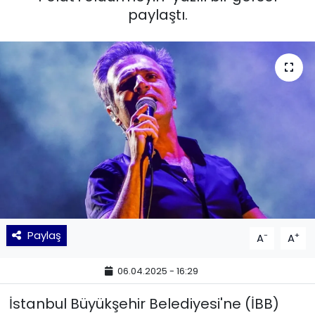
paylaştı.
KÜLTÜR SANAT
MAGAZİN
POLİTİKA
SAĞLIK
Siyaset
SPOR
Paylaş
-
+
A
A
TEKNOLOJİ
06.04.2025 - 16:29
Yaşam
İstanbul Büyükşehir Belediyesi'ne (İBB)
YEREL POLİTİKA