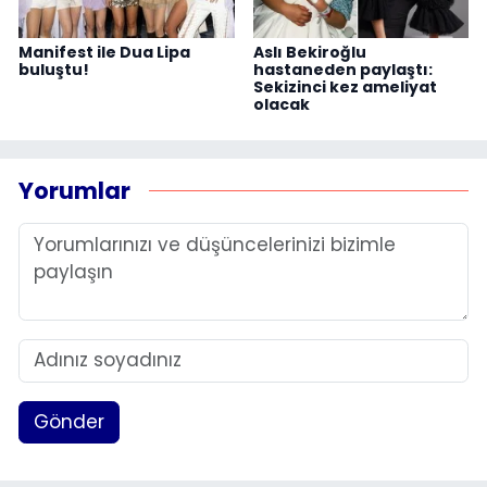
Manifest ile Dua Lipa
Aslı Bekiroğlu
buluştu!
hastaneden paylaştı:
Sekizinci kez ameliyat
olacak
Yorumlar
Gönder