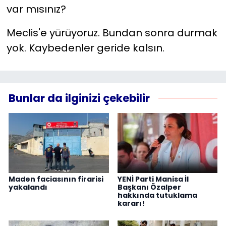
var mısınız?
Meclis'e yürüyoruz. Bundan sonra durmak
yok. Kaybedenler geride kalsın.
Bunlar da ilginizi çekebilir
Maden faciasının firarisi
YENİ Parti Manisa İl
yakalandı
Başkanı Özalper
hakkında tutuklama
kararı!