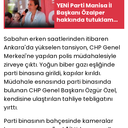
YENİ Parti Manisa İl
Başkanı Özalper
YEREL YÖNETİMLER
hakkında tutuklama
kararı!
Yurt
Sabahın erken saatlerinden itibaren
Ankara'da yükselen tansiyon, CHP Genel
Merkezi'ne yapılan polis müdahalesiyle
zirveye çıktı. Yoğun biber gazı eşliğinde
parti binasına girildi, kapılar kırıldı.
Müdahale esnasında parti binasında
bulunan CHP Genel Başkanı Özgür Özel,
kendisine ulaştırılan tahliye tebligatını
yırttı.
Parti binasının bahçesinde kameralar