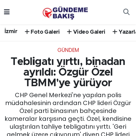
Ankara
Nöbetçi Eczaneler
İzmir
Foto Galeri
Video Galeri
Yazarl
Bilim Teknoloji
Hava Durumu
GÜNDEM
DÜNYA
Trafik Durumu
Tebligatı yırttı, binadan
EGE
Süper Lig Puan Durumu ve Fikstür
ayrıldı: Özgür Özel
TBMM'ye yürüyor
EĞİTİM
Tüm Manşetler
CHP Genel Merkezi'ne yapılan polis
EKONOMİ
Son Dakika Haberleri
müdahalesinin ardından CHP lideri Özgür
Özel parti binasının bahçesinde
English News
Haber Arşivi
kameralar karşısına geçti. Özel, kendisine
ulaştırılan tahliye tebligatını yırttı. 'Geri
GÜNCEL
gelmek üzere çıkıyorum' diyen CHP lideri