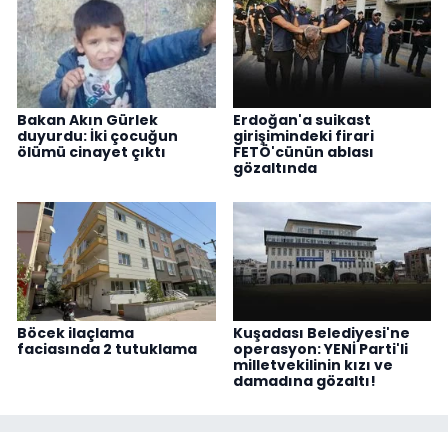
Bakan Akın Gürlek
Erdoğan'a suikast
duyurdu: İki çocuğun
girişimindeki firari
ölümü cinayet çıktı
FETÖ'cünün ablası
gözaltında
Böcek ilaçlama
Kuşadası Belediyesi'ne
faciasında 2 tutuklama
operasyon: YENİ Parti'li
milletvekilinin kızı ve
damadına gözaltı!