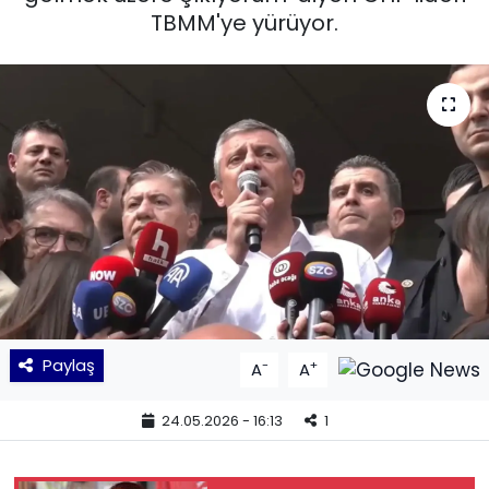
TBMM'ye yürüyor.
KÜLTÜR SANAT
MAGAZİN
POLİTİKA
SAĞLIK
Siyaset
SPOR
Paylaş
-
+
A
A
TEKNOLOJİ
24.05.2026 - 16:13
1
Yaşam
YEREL POLİTİKA