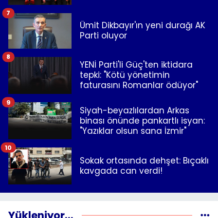
7
Ümit Dikbayır'ın yeni durağı AK
Parti oluyor
8
YENİ Parti'li Güç'ten iktidara
tepki: "Kötü yönetimin
faturasını Romanlar ödüyor"
9
Siyah-beyazlılardan Arkas
binası önünde pankartlı isyan:
"Yazıklar olsun sana İzmir"
10
Sokak ortasında dehşet: Bıçaklı
kavgada can verdi!
Yükleniyor...