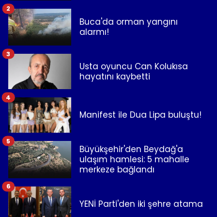
2
Buca'da orman yangını
alarmı!
3
Usta oyuncu Can Kolukısa
hayatını kaybetti
4
Manifest ile Dua Lipa buluştu!
5
Büyükşehir'den Beydağ'a
ulaşım hamlesi: 5 mahalle
merkeze bağlandı
6
YENİ Parti'den iki şehre atama