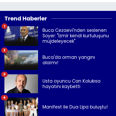
Trend Haberler
1
Buca Cezaevi'nden seslenen
Soyer: "İzmir kendi kurtuluşunu
müjdeleyecek"
2
Buca'da orman yangını
alarmı!
3
Usta oyuncu Can Kolukısa
hayatını kaybetti
4
Manifest ile Dua Lipa buluştu!