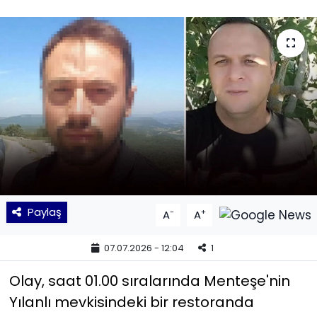
KÜLTÜR SANAT
MAGAZİN
POLİTİKA
SAĞLIK
Siyaset
SPOR
Paylaş
-
+
A
A
TEKNOLOJİ
07.07.2026 - 12:04
1
Yaşam
Olay, saat 01.00 sıralarında Menteşe'nin
Yılanlı mevkisindeki bir restoranda
YEREL POLİTİKA