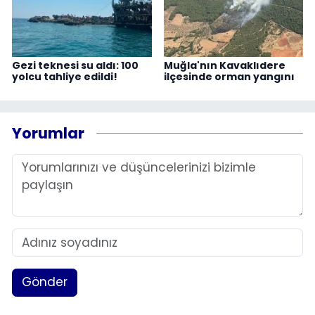
Gezi teknesi su aldı: 100
Muğla'nın Kavaklıdere
yolcu tahliye edildi!
ilçesinde orman yangını
Yorumlar
Gönder