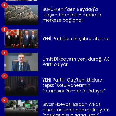
5
Büyükşehir'den Beydağ'a
ulaşım hamlesi: 5 mahalle
merkeze bağlandı
6
YENİ Parti'den iki şehre atama
7
Ümit Dikbayır'ın yeni durağı AK
Parti oluyor
8
YENİ Parti'li Güç'ten iktidara
tepki: "Kötü yönetimin
faturasını Romanlar ödüyor"
9
Siyah-beyazlılardan Arkas
binası önünde pankartlı isyan:
"Yazıklar olsun sana İzmir"