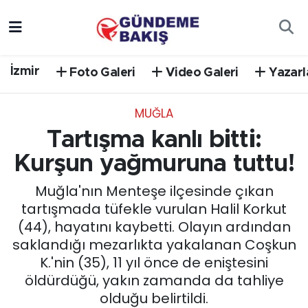
Ankara
Nöbetçi Eczaneler
İzmir
Foto Galeri
Video Galeri
Yazarl
Bilim Teknoloji
Hava Durumu
MUĞLA
DÜNYA
Trafik Durumu
Tartışma kanlı bitti:
EGE
Süper Lig Puan Durumu ve Fikstür
Kurşun yağmuruna tuttu!
Muğla'nın Menteşe ilçesinde çıkan
EĞİTİM
Tüm Manşetler
tartışmada tüfekle vurulan Halil Korkut
(44), hayatını kaybetti. Olayın ardından
EKONOMİ
Son Dakika Haberleri
saklandığı mezarlıkta yakalanan Coşkun
K.'nin (35), 11 yıl önce de eniştesini
English News
Haber Arşivi
öldürdüğü, yakın zamanda da tahliye
olduğu belirtildi.
GÜNCEL