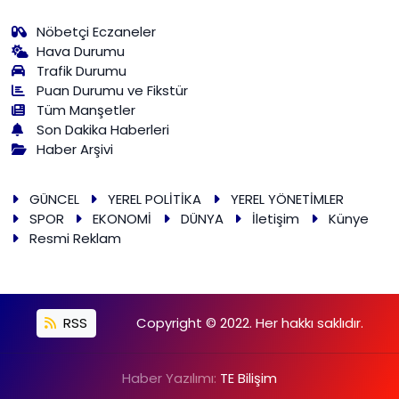
Nöbetçi Eczaneler
Hava Durumu
Trafik Durumu
Puan Durumu ve Fikstür
Tüm Manşetler
Son Dakika Haberleri
Haber Arşivi
GÜNCEL
YEREL POLİTİKA
YEREL YÖNETİMLER
SPOR
EKONOMİ
DÜNYA
İletişim
Künye
Resmi Reklam
RSS
Copyright © 2022. Her hakkı saklıdır.
Haber Yazılımı:
TE Bilişim