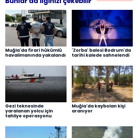
Bunlar da ilginizi çekebilir
Muğla'da firari hükümlü
'Zorba' balesi Bodrum'da
havalimanında yakalandı
tarihi kalede sahnelendi
Gezi teknesinde
Muğla'da kaybolan kişi
yaralanan yolcu için
aranıyor
tahliye operasyonu