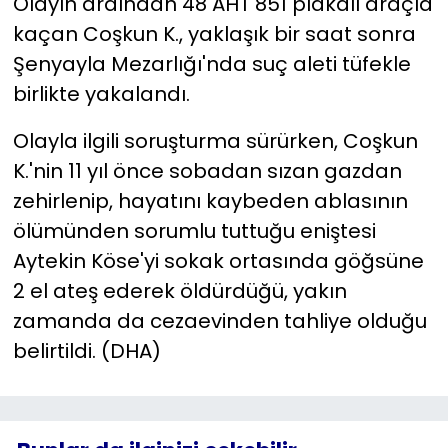
Olayın ardından 48 AHT 851 plakalı araçla
kaçan Coşkun K., yaklaşık bir saat sonra
Şenyayla Mezarlığı'nda suç aleti tüfekle
birlikte yakalandı.
Olayla ilgili soruşturma sürürken, Coşkun
K.'nin 11 yıl önce sobadan sızan gazdan
zehirlenip, hayatını kaybeden ablasının
ölümünden sorumlu tuttuğu eniştesi
Aytekin Köse'yi sokak ortasında göğsüne
2 el ateş ederek öldürdüğü, yakın
zamanda da cezaevinden tahliye olduğu
belirtildi. (DHA)