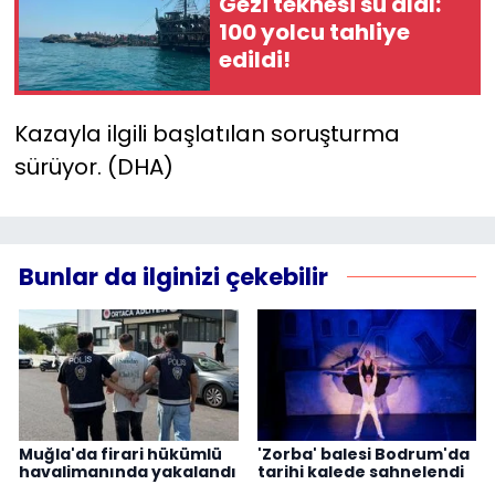
Gezi teknesi su aldı:
100 yolcu tahliye
edildi!
Kazayla ilgili başlatılan soruşturma
sürüyor. (DHA)
Bunlar da ilginizi çekebilir
Muğla'da firari hükümlü
'Zorba' balesi Bodrum'da
havalimanında yakalandı
tarihi kalede sahnelendi