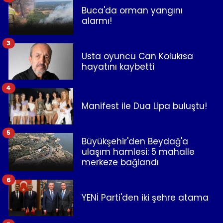
Buca'da orman yangını
alarmı!
3
Usta oyuncu Can Kolukısa
hayatını kaybetti
4
Manifest ile Dua Lipa buluştu!
5
Büyükşehir'den Beydağ'a
ulaşım hamlesi: 5 mahalle
merkeze bağlandı
6
YENİ Parti'den iki şehre atama