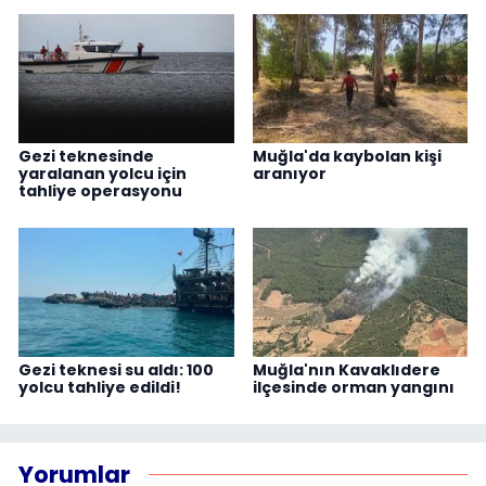
Gezi teknesinde
Muğla'da kaybolan kişi
yaralanan yolcu için
aranıyor
tahliye operasyonu
Gezi teknesi su aldı: 100
Muğla'nın Kavaklıdere
yolcu tahliye edildi!
ilçesinde orman yangını
Yorumlar