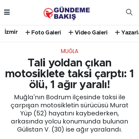
Ankara
Nöbetçi Eczaneler
İzmir
Foto Galeri
Video Galeri
Yazarl
Bilim Teknoloji
Hava Durumu
MUĞLA
DÜNYA
Trafik Durumu
Tali yoldan çıkan
EGE
Süper Lig Puan Durumu ve Fikstür
motosiklete taksi çarptı: 1
ölü, 1 ağır yaralı!
EĞİTİM
Tüm Manşetler
Muğla'nın Bodrum ilçesinde taksi ile
EKONOMİ
Son Dakika Haberleri
çarpışan motosikletin sürücüsü Murat
Yüp (52) hayatını kaybederken,
English News
Haber Arşivi
arkasında yolcu konumunda bulunan
Gülistan V. (30) ise ağır yaralandı.
GÜNCEL