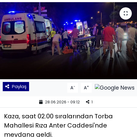
KÜLTÜR SANAT
MAGAZİN
POLİTİKA
SAĞLIK
Siyaset
Paylaş
-
+
A
A
SPOR
28.06.2026 - 09:12
1
TEKNOLOJİ
Kaza, saat 02.00 sıralarından Torba
Yaşam
Mahallesi Rıza Anter Caddesi'nde
meydana geldi.
YEREL POLİTİKA