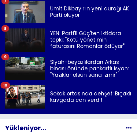
7
Ümit Dikbayır'ın yeni durağı AK
Parti oluyor
8
YENİ Parti'li Güç'ten iktidara
tepki: "Kötü yönetimin
faturasını Romanlar ödüyor"
9
Siyah-beyazlılardan Arkas
binası önünde pankartlı isyan:
"Yazıklar olsun sana İzmir"
10
Sokak ortasında dehşet: Bıçaklı
kavgada can verdi!
Yükleniyor...