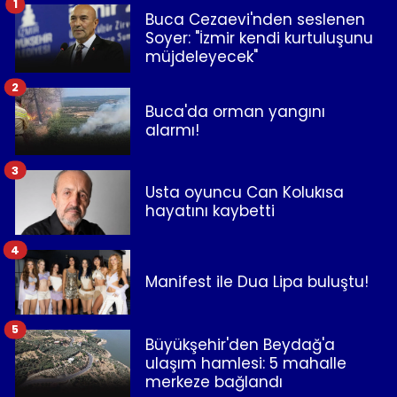
1
Buca Cezaevi'nden seslenen
Soyer: "İzmir kendi kurtuluşunu
müjdeleyecek"
2
Buca'da orman yangını
alarmı!
3
Usta oyuncu Can Kolukısa
hayatını kaybetti
4
Manifest ile Dua Lipa buluştu!
5
Büyükşehir'den Beydağ'a
ulaşım hamlesi: 5 mahalle
merkeze bağlandı