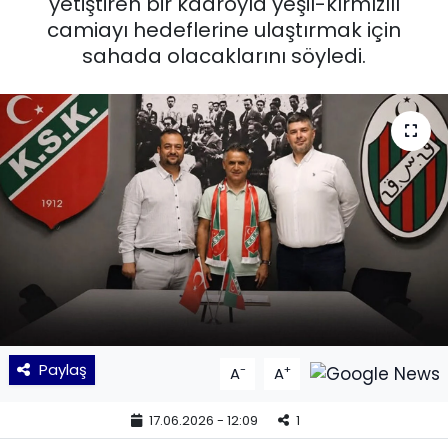
yetiştiren bir kadroyla yeşil-kırmızılı
camiayı hedeflerine ulaştırmak için
KÜLTÜR SANAT
sahada olacaklarını söyledi.
MAGAZİN
POLİTİKA
SAĞLIK
Siyaset
SPOR
TEKNOLOJİ
Paylaş
-
+
A
A
Yaşam
17.06.2026 - 12:09
1
YEREL POLİTİKA