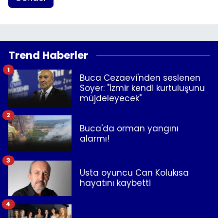
Trend Haberler
1
Buca Cezaevi'nden seslenen
Soyer: "İzmir kendi kurtuluşunu
müjdeleyecek"
2
Buca'da orman yangını
alarmı!
3
Usta oyuncu Can Kolukısa
hayatını kaybetti
4