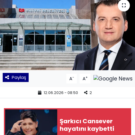
KÜLTÜR SANAT
MAGAZİN
POLİTİKA
SAĞLIK
Siyaset
Paylaş
-
+
A
A
SPOR
12.06.2026 - 08:50
2
TEKNOLOJİ
Yaşam
Şarkıcı Cansever
hayatını kaybetti
YEREL POLİTİKA