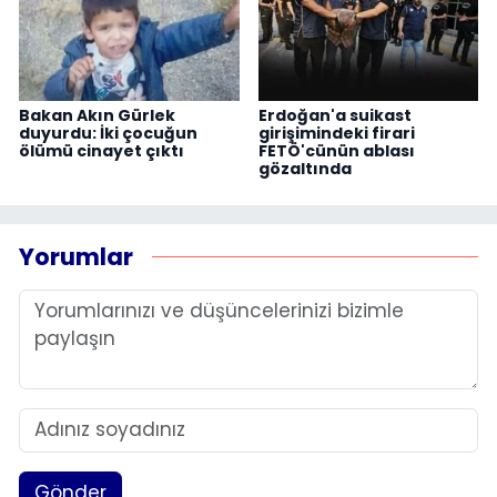
Bakan Akın Gürlek
Erdoğan'a suikast
duyurdu: İki çocuğun
girişimindeki firari
ölümü cinayet çıktı
FETÖ'cünün ablası
gözaltında
Yorumlar
Gönder