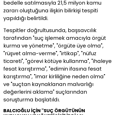
bedelle satılmasıyla 21,5 milyon kamu
zararı oluştuğuna ilişkin bilirkişi tespiti
yapıldığı belirtildi.
Tespitler doğrultusunda, başsavcılık
tarafından "suç işlemek amacıyla örgüt
kurma ve yönetme", "örgüte üye olma",
"rüşvet alma-verme", "irtikap", "nüfuz
ticareti", "görevi kötüye kullanma", "ihaleye
fesat karıştırma", "edimin ifasına fesat
karıştırma", "imar kirliliğine neden olma"
ve "suçtan kaynaklanan malvarlığı
değerlerini aklama" suçlarından
soruşturma başlatıldı.
BALCIOĞLU İÇİN "SUÇ ÖRGÜTÜNÜN