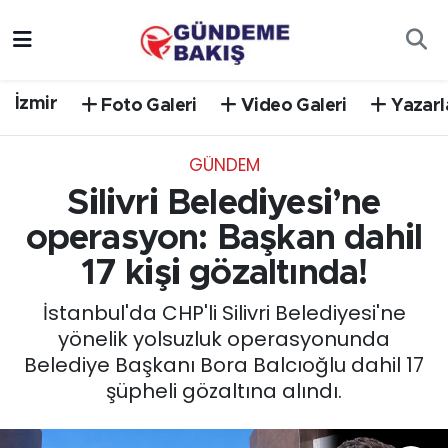
Ankara
Nöbetçi Eczaneler
İzmir
Foto Galeri
Video Galeri
Yazarl
Bilim Teknoloji
Hava Durumu
GÜNDEM
DÜNYA
Trafik Durumu
Silivri Belediyesi’ne
EGE
Süper Lig Puan Durumu ve Fikstür
operasyon: Başkan dahil
17 kişi gözaltında!
EĞİTİM
Tüm Manşetler
İstanbul'da CHP'li Silivri Belediyesi'ne
EKONOMİ
Son Dakika Haberleri
yönelik yolsuzluk operasyonunda
Belediye Başkanı Bora Balcıoğlu dahil 17
English News
Haber Arşivi
şüpheli gözaltına alındı.
GÜNCEL