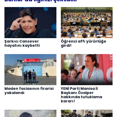
Şarkıcı Cansever
Öğrenci affı yürürlüğe
hayatını kaybetti
girdi!
Maden faciasının firarisi
YENİ Parti Manisa İl
yakalandı
Başkanı Özalper
hakkında tutuklama
kararı!