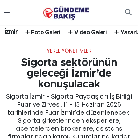
Ankara
Nöbetçi Eczaneler
İzmir
Foto Galeri
Video Galeri
Yazarl
Bilim Teknoloji
Hava Durumu
YEREL YÖNETİMLER
DÜNYA
Trafik Durumu
Sigorta sektörünün
EGE
Süper Lig Puan Durumu ve Fikstür
geleceği İzmir’de
konuşulacak
EĞİTİM
Tüm Manşetler
Sigorta İzmir - Sigorta Paydaşları İş Birliği
EKONOMİ
Son Dakika Haberleri
Fuar ve Zirvesi, 11 - 13 Haziran 2026
tarihlerinde Fuar İzmir’de düzenlenecek.
English News
Haber Arşivi
Sigorta şirketlerinden eksperlere,
acentelerden brokerlere, asistans
GÜNCEL
firmalarından kamu kurumlarına kadar