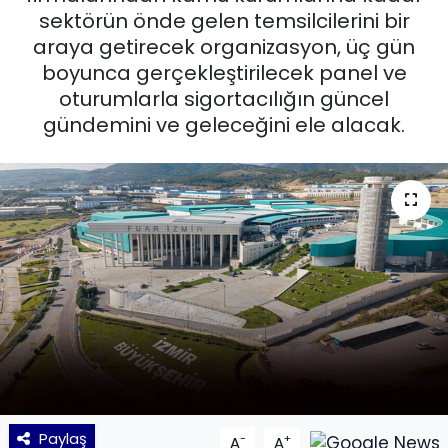
sektörün önde gelen temsilcilerini bir
KÜLTÜR SANAT
araya getirecek organizasyon, üç gün
boyunca gerçekleştirilecek panel ve
MAGAZİN
oturumlarla sigortacılığın güncel
gündemini ve geleceğini ele alacak.
POLİTİKA
SAĞLIK
Siyaset
SPOR
TEKNOLOJİ
Yaşam
Paylaş
-
+
YEREL POLİTİKA
A
A