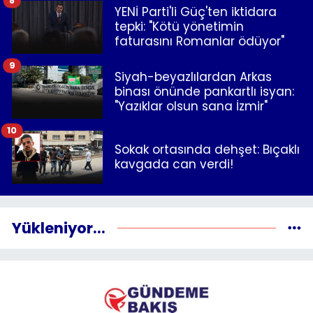
8
YENİ Parti'li Güç'ten iktidara
tepki: "Kötü yönetimin
faturasını Romanlar ödüyor"
9
Siyah-beyazlılardan Arkas
binası önünde pankartlı isyan:
"Yazıklar olsun sana İzmir"
10
Sokak ortasında dehşet: Bıçaklı
kavgada can verdi!
Yükleniyor...