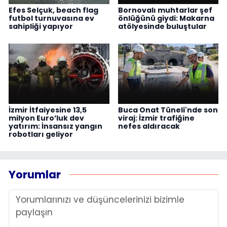
Efes Selçuk, beach flag
Bornovalı muhtarlar şef
futbol turnuvasına ev
önlüğünü giydi: Makarna
sahipliği yapıyor
atölyesinde buluştular
İzmir İtfaiyesine 13,5
Buca Onat Tüneli'nde son
milyon Euro’luk dev
viraj: İzmir trafiğine
yatırım: İnsansız yangın
nefes aldıracak
robotları geliyor
Yorumlar