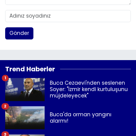
Gönder
Trend Haberler
1
Buca Cezaevi'nden seslenen
Soyer: "İzmir kendi kurtuluşunu
müjdeleyecek"
2
Buca'da orman yangını
alarmı!
3