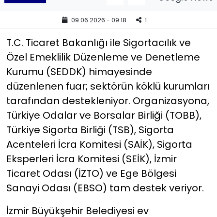
09.06.2026 - 09:18
1
YEREL YÖNETİMLER
T.C. Ticaret Bakanlığı ile Sigortacılık ve
Yurt
Özel Emeklilik Düzenleme ve Denetleme
Kurumu (SEDDK) himayesinde
düzenlenen fuar; sektörün köklü kurumları
tarafından destekleniyor. Organizasyona,
Türkiye Odalar ve Borsalar Birliği (TOBB),
Türkiye Sigorta Birliği (TSB), Sigorta
Acenteleri İcra Komitesi (SAİK), Sigorta
Eksperleri İcra Komitesi (SEİK), İzmir
Ticaret Odası (İZTO) ve Ege Bölgesi
Sanayi Odası (EBSO) tam destek veriyor.
İzmir Büyükşehir Belediyesi ev