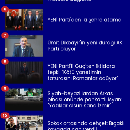
6
YENİ Parti'den iki şehre atama
7
Ümit Dikbayır'ın yeni durağı AK
Parti oluyor
8
YENİ Parti'li Güç'ten iktidara
tepki: "Kötü yönetimin
faturasını Romanlar ödüyor"
9
Siyah-beyazlılardan Arkas
binası önünde pankartlı isyan:
"Yazıklar olsun sana İzmir"
10
Sokak ortasında dehşet: Bıçaklı
kavgada can verdi!