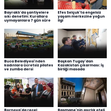
Bayraklı'da şantiyelere
Efes Selçuk'ta engelsiz
sıkı denetim: Kurallara
yaşam merkezine yoğun
uymayanlara 7 gün süre
ilgi
Buca Belediyesi'nden
Başkan Tugay'dan
kadınlara ücretsiz pilates
Kazakistan çıkarması: İş
ve zumba dersi
birliği masada
Bornova'da reçel
Basmane'nin asırlık oteli