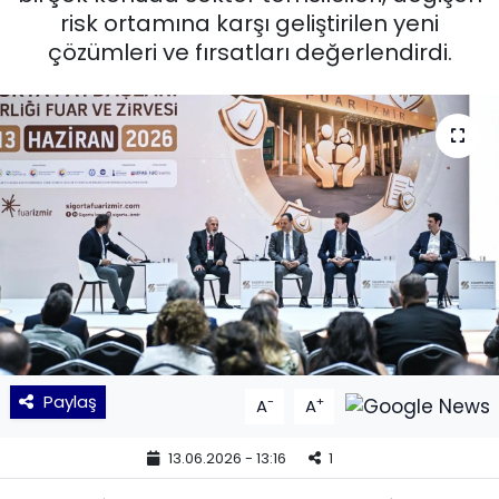
risk ortamına karşı geliştirilen yeni
KÜLTÜR SANAT
çözümleri ve fırsatları değerlendirdi.
MAGAZİN
POLİTİKA
SAĞLIK
Siyaset
SPOR
TEKNOLOJİ
Paylaş
-
+
A
A
Yaşam
13.06.2026 - 13:16
1
YEREL POLİTİKA