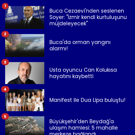
1
Buca Cezaevi'nden seslenen
Soyer: "İzmir kendi kurtuluşunu
müjdeleyecek"
2
Buca'da orman yangını
alarmı!
3
Usta oyuncu Can Kolukısa
hayatını kaybetti
4
Manifest ile Dua Lipa buluştu!
5
Büyükşehir'den Beydağ'a
ulaşım hamlesi: 5 mahalle
merkeze bağlandı