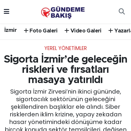
Ankara
Nöbetçi Eczaneler
İzmir
Foto Galeri
Video Galeri
Yazarl
Bilim Teknoloji
Hava Durumu
YEREL YÖNETİMLER
DÜNYA
Trafik Durumu
Sigorta İzmir’de geleceğin
EGE
Süper Lig Puan Durumu ve Fikstür
riskleri ve fırsatları
masaya yatırıldı
EĞİTİM
Tüm Manşetler
Sigorta İzmir Zirvesi’nin ikinci gününde,
EKONOMİ
Son Dakika Haberleri
sigortacılık sektörünün geleceğini
şekillendiren başlıklar ele alındı. Siber
English News
Haber Arşivi
risklerden iklim krizine, yapay zekadan
hasar yönetimindeki dönüşüme kadar
GÜNCEL
birçok konuda sektör temsilcileri, değişen